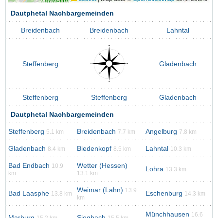
Dautphetal Nachbargemeinden
Breidenbach
Breidenbach
Lahntal
Steffenberg
Gladenbach
Steffenberg
Steffenberg
Gladenbach
Dautphetal Nachbargemeinden
Steffenberg
Breidenbach
Angelburg
5.1 km
7.7 km
7.8 km
Gladenbach
Biedenkopf
Lahntal
8.4 km
8.5 km
10.3 km
Bad Endbach
Wetter (Hessen)
10.9
Lohra
13.3 km
km
13.1 km
Weimar (Lahn)
13.9
Bad Laasphe
Eschenburg
13.8 km
14.3 km
km
Münchhausen
16.6
Marburg
Siegbach
15.2 km
15.5 km