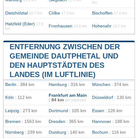
km
Dietzhölztal
Cölbe
Bischoffen
16.7 km
17.3 km
17.4 km
Hatzfeld (Eder)
17.6
Fronhausen
Hohenahr
18.6 km
19.7 km
km
ENTFERNUNG ZWISCHEN DER
GEMEINDE DAUTPHETAL UND
DEN HAUPTSTÄDTEN DES
LANDES (IM LUFTLINIE)
Berlin
: 384 km
Hamburg
: 316 km
München
: 374 km
Frankfurt am Main
Köln
: 112 km
Düsseldorf
: 130 km
: 84 km
am nächsten
Leipzig
: 273 km
Dortmund
: 105 km
Essen
: 126 km
Bremen
: 1563 km
Dresden
: 365 km
Hannover
: 188 km
Nürnberg
: 239 km
Duisburg
: 140 km
Bochum
: 116 km