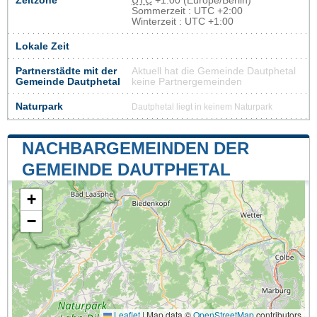
Zeitzone
UTC
+1:00 (Europe/Berlin)
Sommerzeit : UTC +2:00
Winterzeit : UTC +1:00
Lokale Zeit
Partnerstädte mit der
Aktuell hat die Gemeinde Dautphetal
Gemeinde Dautphetal
keine Partnergemeinden
Naturpark
Dautphetal liegt in keinem Naturpark
NACHBARGEMEINDEN DER
GEMEINDE DAUTPHETAL
+
−
Leaflet
|
Map data ©
OpenStreetMap
contributors