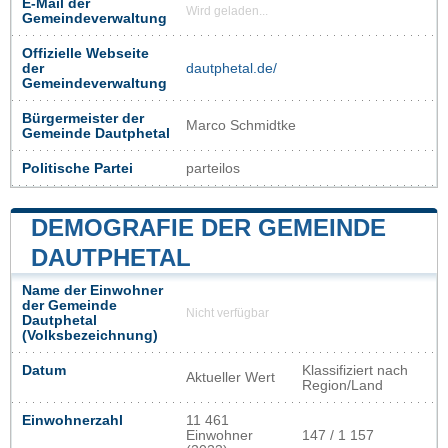
E-Mail der
Wird geladen...
Gemeindeverwaltung
Offizielle Webseite
der
dautphetal.de/
Gemeindeverwaltung
Bürgermeister der
Marco Schmidtke
Gemeinde Dautphetal
Politische Partei
parteilos
DEMOGRAFIE DER GEMEINDE
DAUTPHETAL
Name der Einwohner
der Gemeinde
Nicht verfügbar
Dautphetal
(Volksbezeichnung)
Datum
Klassifiziert nach
Aktueller Wert
Region/Land
Einwohnerzahl
11 461
Einwohner
147 / 1 157