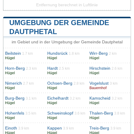
Entfernung berechnet in Luftlinie
UMGEBUNG DER GEMEINDE
DAUTPHETAL
im Gebiet und in der Umgebung der Gemeinde Dautphetal
Beilstein
Hundsrück
Wirr-Berg
1.7 km
1.8 km
2 km
Hügel
Hügel
Hügel
Horn-Berg
Hardt
Hirschstein
2.3 km
2.5 km
2.6 km
Hügel
Hügel
Hügel
Nimerich
Ochsen-Berg
Vogelslust
2.7 km
2.8 km
3 km
Hügel
Hügel
Bauernhof
Burg-Berg
Eichelhardt
Kamscheid
3.1 km
3.2 km
3.2 km
Hügel
Hügel
Hügel
Hohenfels
Schweinskopf
Thalen-Berg
3.5 km
3.6 km
3.8 km
Hügel
Hügel
Hügel
Einoth
Kappen
Treis-Berg
3.9 km
3.9 km
3.9 km
Hügel
Hügel
Hügel