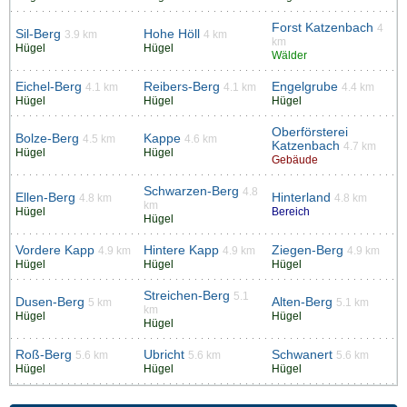
Forst Katzenbach
4
Sil-Berg
Hohe Höll
3.9 km
4 km
km
Hügel
Hügel
Wälder
Eichel-Berg
Reibers-Berg
Engelgrube
4.1 km
4.1 km
4.4 km
Hügel
Hügel
Hügel
Oberförsterei
Bolze-Berg
Kappe
4.5 km
4.6 km
Katzenbach
4.7 km
Hügel
Hügel
Gebäude
Schwarzen-Berg
4.8
Ellen-Berg
Hinterland
4.8 km
4.8 km
km
Hügel
Bereich
Hügel
Vordere Kapp
Hintere Kapp
Ziegen-Berg
4.9 km
4.9 km
4.9 km
Hügel
Hügel
Hügel
Streichen-Berg
5.1
Dusen-Berg
Alten-Berg
5 km
5.1 km
km
Hügel
Hügel
Hügel
Roß-Berg
Ubricht
Schwanert
5.6 km
5.6 km
5.6 km
Hügel
Hügel
Hügel