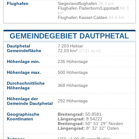
Flughafen
Siegerlandflughafen
36.4 km
Flughafen Paderborn/Lippstadt
84.3
km
Flughafen Kassel-Calden
84.6 km
GEMEINDEGEBIET DAUTPHETAL
Dautphetal
7 203 Hektar
Gemeindefläche
72,03 km²
(27,81 sq mi)
Höhenlage min.
235 Höhenlage
Höhenlage max.
500 Höhenlage
Durchschnittliche
368 Höhenlage
Höhenlage
Höhenlage der
292 Höhenlage
Gemeinde Dautphetal
Geographische
Breitengrad:
50.8581
Koordinaten
Längengrad:
8.54222
Breitengrad:
50° 51' 29'' Norden
Längengrad:
8° 32' 32'' Osten