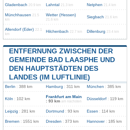
Gladenbach
Lahntal
Netphen
20.9 km
21.3 km
21.4 km
Münchhausen
Wetter (Hessen)
21.5
Siegbach
21.6 km
km
21.6 km
Allendorf (Eder)
22.1
Hilchenbach
Dillenburg
22.7 km
23.4 km
km
ENTFERNUNG ZWISCHEN DER
GEMEINDE BAD LAASPHE UND
DEN HAUPTSTÄDTEN DES
LANDES (IM LUFTLINIE)
Berlin
: 388 km
Hamburg
: 311 km
München
: 385 km
Frankfurt am Main
Köln
: 102 km
Düsseldorf
: 119 km
: 93 km
am nächsten
Leipzig
: 281 km
Dortmund
: 93 km
Essen
: 114 km
Bremen
: 1551 km
Dresden
: 373 km
Hannover
: 185 km