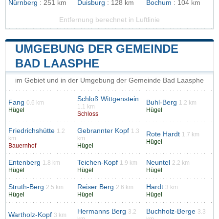
Nürnberg
: 251 km
Duisburg
: 128 km
Bochum
: 104 km
Entfernung berechnet in Luftlinie
UMGEBUNG DER GEMEINDE
BAD LAASPHE
im Gebiet und in der Umgebung der Gemeinde Bad Laasphe
Schloß Wittgenstein
Fang
Buhl-Berg
0.6 km
1.2 km
1.1 km
Hügel
Hügel
Schloss
Friedrichshütte
Gebrannter Kopf
1.2
1.3
Rote Hardt
1.7 km
km
km
Hügel
Bauernhof
Hügel
Entenberg
Teichen-Kopf
Neuntel
1.8 km
1.9 km
2.2 km
Hügel
Hügel
Hügel
Struth-Berg
Reiser Berg
Hardt
2.5 km
2.6 km
3 km
Hügel
Hügel
Hügel
Hermanns Berg
Buchholz-Berge
3.2
3.3
Wartholz-Kopf
3 km
km
km