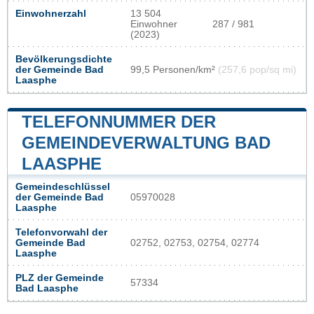
Einwohnerzahl
13 504
Einwohner
287 / 981
(2023)
Bevölkerungsdichte
der Gemeinde Bad
99,5 Personen/km²
(257,6 pop/sq mi)
Laasphe
TELEFONNUMMER DER
GEMEINDEVERWALTUNG BAD
LAASPHE
Gemeindeschlüssel
der Gemeinde Bad
05970028
Laasphe
Telefonvorwahl der
Gemeinde Bad
02752, 02753, 02754, 02774
Laasphe
PLZ der Gemeinde
57334
Bad Laasphe