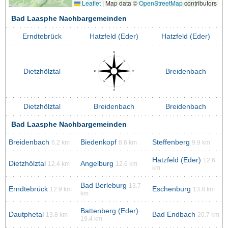
Leaflet
|
Map data ©
OpenStreetMap
contributors
Bad Laasphe Nachbargemeinden
Erndtebrück
Hatzfeld (Eder)
Hatzfeld (Eder)
Dietzhölztal
Breidenbach
Dietzhölztal
Breidenbach
Breidenbach
Bad Laasphe Nachbargemeinden
Breidenbach
Biedenkopf
Steffenberg
6.2 km
8.6 km
9.9 km
Hatzfeld (Eder)
12.6
Dietzhölztal
Angelburg
12.4 km
12.6 km
km
Bad Berleburg
13.7
Erndtebrück
Eschenburg
12.9 km
13.8 km
km
Battenberg (Eder)
Dautphetal
Bad Endbach
13.8 km
20.7 km
19.4 km