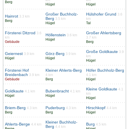
Berg
Hügel
Hügel
Großer Buchholz-
Hülshofer Grund
3.6
Hainrot
3.3 km
Berg
3.5 km
km
Berg
Hügel
Tal
Försterei Ditzrod
Großer Ahlertsberg
3.6
Höllenstein
3.6 km
km
3.7 km
Hügel
Gebäude
Berg
Große Goldkaute
3.9
Geiernest
Görz-Berg
3.9 km
3.9 km
km
Hügel
Hügel
Hügel
Försterei Hof
Kleiner Ahlerts-Berg
Höfer Buchholz-Berg
Breidenbach
3.9 km
4 km
4.1 km
Gebäude
Berg
Hügel
Kleine Goldkaute
4.1
Goldkaute
Bubenbracht
4.1 km
4.1 km
km
Hügel
Hügel
Hügel
Briem-Berg
Puderburg
Hirschkopf
4.3 km
4.3 km
4.4 km
Berg
Berg
Hügel
Kleiner Buchholz-
Ahlerts-Berge
Burg
4.4 km
4.5 km
Berg
4.4 km
Berge
Hügel