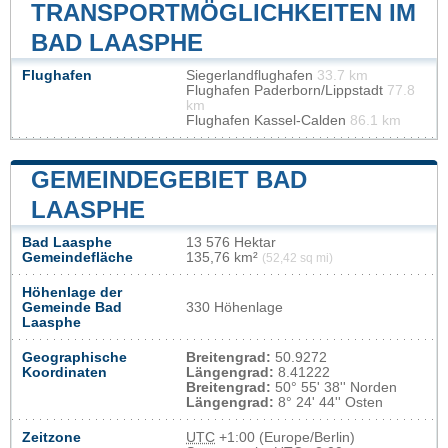
TRANSPORTMÖGLICHKEITEN IM
BAD LAASPHE
Flughafen
Siegerlandflughafen
33.7 km
Flughafen Paderborn/Lippstadt
77.8
km
Flughafen Kassel-Calden
86.1 km
GEMEINDEGEBIET BAD
LAASPHE
Bad Laasphe
13 576 Hektar
Gemeindefläche
135,76 km²
(52,42 sq mi)
Höhenlage der
Gemeinde Bad
330 Höhenlage
Laasphe
Geographische
Breitengrad:
50.9272
Koordinaten
Längengrad:
8.41222
Breitengrad:
50° 55' 38'' Norden
Längengrad:
8° 24' 44'' Osten
Zeitzone
UTC
+1:00 (Europe/Berlin)