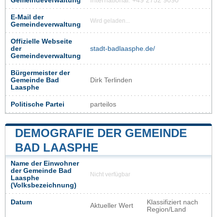
Gemeindeverwaltung
International: +49 2752 9090
E-Mail der
Wird geladen...
Gemeindeverwaltung
Offizielle Webseite
der
stadt-badlaasphe.de/
Gemeindeverwaltung
Bürgermeister der
Gemeinde Bad
Dirk Terlinden
Laasphe
Politische Partei
parteilos
DEMOGRAFIE DER GEMEINDE
BAD LAASPHE
Name der Einwohner
der Gemeinde Bad
Nicht verfügbar
Laasphe
(Volksbezeichnung)
Datum
Klassifiziert nach
Aktueller Wert
Region/Land