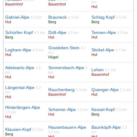
km
Bauernhof
Bauernhof
Hut
Gabriel-Alpe
Brauneck
Schlag Kopf
4.3 km
4.4 km
4.5 km
Hut
Berg
Berg
Schürfen Kopf
Düft-Alpe
Tennen-Alpe
4.5 km
4.5 km
4.5 km
Berg
Hut
Hut
Grasleiten-Stein
4.7
Logham-Alpe
Stickel-Alpe
4.5 km
4.7 km
km
Hut
Hut
Hügel
Adelwarts-Alpe
Sonnersbach-Alpe
4.8
5
Lehen
5.1 km
km
km
Bauernhof
Hut
Hut
Längental-Alpe
5.2
Rauchenberg
Quenger-Alpe
5.3 km
5.5 km
km
Bauernhof
Hut
Hut
Hinterlängen-Alpe
Schemer-Alpe
Kessel-Kopf
5.5 km
5.5 km
5.5 km
Hut
Berg
Hut
Hauserbauern-Alpe
Baunköpfl-Alpe
5.5
Klausen-Kopf
5.5 km
5.5 km
km
Berg
Hut
Hut