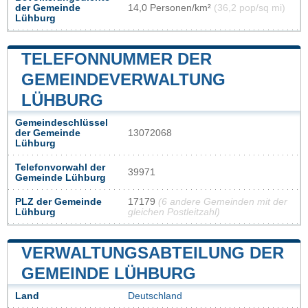
der Gemeinde
14,0 Personen/km²
(36,2 pop/sq mi)
Lühburg
TELEFONNUMMER DER
GEMEINDEVERWALTUNG
LÜHBURG
Gemeindeschlüssel
der Gemeinde
13072068
Lühburg
Telefonvorwahl der
39971
Gemeinde Lühburg
PLZ der Gemeinde
17179
(6 andere Gemeinden mit der
Lühburg
gleichen Postleitzahl)
VERWALTUNGSABTEILUNG DER
GEMEINDE LÜHBURG
Land
Deutschland