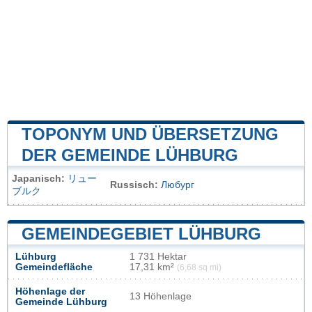
TOPONYM UND ÜBERSETZUNG
DER GEMEINDE LÜHBURG
Japanisch:
リュー
Russisch:
Любург
ブルク
GEMEINDEGEBIET LÜHBURG
Lühburg
1 731 Hektar
Gemeindefläche
17,31 km²
(6,68 sq mi)
Höhenlage der
13 Höhenlage
Gemeinde Lühburg