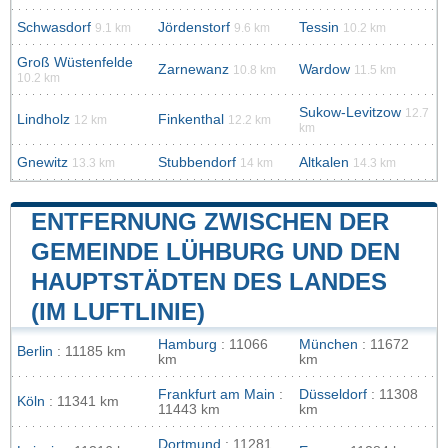
Schwasdorf
Jördenstorf
Tessin
9.1 km
9.6 km
10.2 km
Groß Wüstenfelde
Zarnewanz
Wardow
10.8 km
11.5 km
10.2 km
Sukow-Levitzow
12.7
Lindholz
Finkenthal
12 km
12.2 km
km
Gnewitz
Stubbendorf
Altkalen
13.3 km
14 km
14.3 km
ENTFERNUNG ZWISCHEN DER
GEMEINDE LÜHBURG UND DEN
HAUPTSTÄDTEN DES LANDES
(IM LUFTLINIE)
Hamburg
: 11066
München
: 11672
Berlin
: 11185 km
km
km
Frankfurt am Main
:
Düsseldorf
: 11308
Köln
: 11341 km
11443 km
km
Dortmund
: 11281