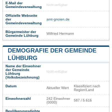
E-Mail der
Nicht verfügbar
Gemeindeverwaltung
Offizielle Webseite
der
amt-gnoien.de
Gemeindeverwaltung
Bürgermeister der
Wilfried Hermann
Gemeinde Lühburg
DEMOGRAFIE DER GEMEINDE
LÜHBURG
Name der Einwohner
der Gemeinde
Nicht verfügbar
Lühburg
(Volksbezeichnung)
Datum
Klassifiziert nach
Aktueller Wert
Region/Land
Einwohnerzahl
242 Einwohner
587 / 5 616
(0000)
Bevölkerungsdichte