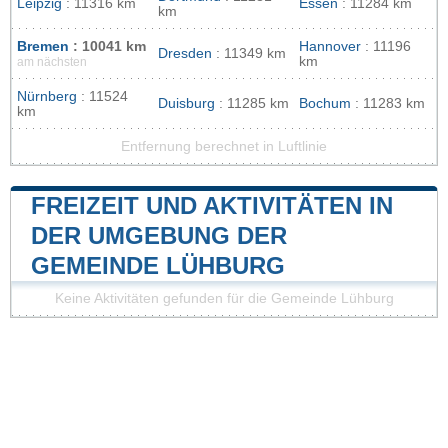
Leipzig
: 11316 km
Essen
: 11284 km
km
Bremen
: 10041 km
Hannover
: 11196
Dresden
: 11349 km
km
am nächsten
Nürnberg
: 11524
Duisburg
: 11285 km
Bochum
: 11283 km
km
Entfernung berechnet in Luftlinie
FREIZEIT UND AKTIVITÄTEN IN
DER UMGEBUNG DER
GEMEINDE LÜHBURG
Keine Aktivitäten gefunden für die Gemeinde Lühburg