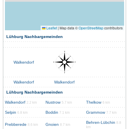
Leaflet
|
Map data ©
OpenStreetMap
contributors
Lühburg Nachbargemeinden
Walkendorf
Walkendorf
Walkendorf
Lühburg Nachbargemeinden
Walkendorf
Nustrow
Thelkow
2.2 km
5.7 km
6 km
Selpin
Boddin
Grammow
6.8 km
7.1 km
7.7 km
Behren-Lübchin
8.8
Prebberede
Gnoien
8.6 km
8.7 km
km