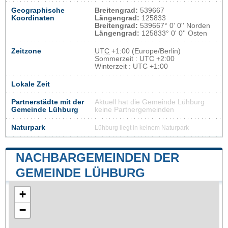
Geographische
Breitengrad:
539667
Koordinaten
Längengrad:
125833
Breitengrad:
539667° 0' 0'' Norden
Längengrad:
125833° 0' 0'' Osten
Zeitzone
UTC
+1:00 (Europe/Berlin)
Sommerzeit : UTC +2:00
Winterzeit : UTC +1:00
Lokale Zeit
Partnerstädte mit der
Aktuell hat die Gemeinde Lühburg
Gemeinde Lühburg
keine Partnergemeinden
Naturpark
Lühburg liegt in keinem Naturpark
NACHBARGEMEINDEN DER
GEMEINDE LÜHBURG
+
−