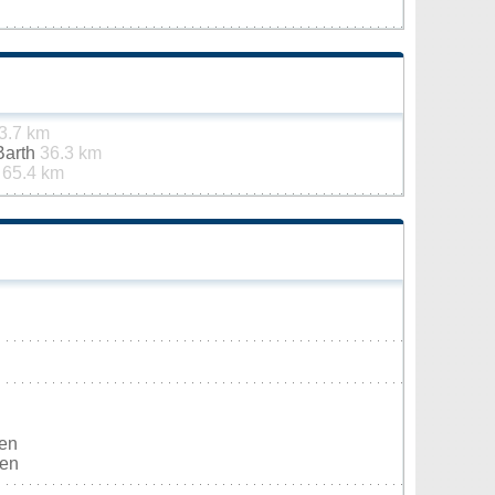
3.7 km
Barth
36.3 km
g
65.4 km
den
ten