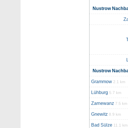
Nustrow Nachb
Z
Nustrow Nachb
Grammow
2.1 km
Lühburg
5.7 km
Zarnewanz
7.5 km
Gnewitz
8.9 km
Bad Sülze
11.1 km