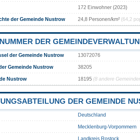
172 Einwohner (2023)
chte der Gemeinde Nustrow
24,8 Personen/km²
(64,2 po
NUMMER DER GEMEINDEVERWALTU
sel der Gemeinde Nustrow
13072076
 der Gemeinde Nustrow
38205
de Nustrow
18195
(8 andere Gemeinden 
UNGSABTEILUNG DER GEMEINDE N
Deutschland
Mecklenburg-Vorpommern
Landkreis Rostock