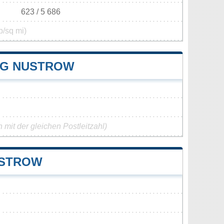
623 / 5 686
p/sq mi)
NG NUSTROW
mit der gleichen Postleitzahl)
USTROW