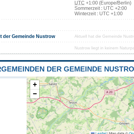
UTC
+1:00 (Europe/Berlin)
Sommerzeit : UTC +2:00
Winterzeit : UTC +1:00
it der Gemeinde Nustrow
Aktuell hat die Gemeinde Nust
Nustrow liegt in keinem Naturp
GEMEINDEN DER GEMEINDE NUSTR
+
−
Leaflet
|
Map data ©
Op