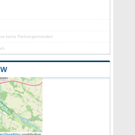
row keine Partnergemeinden
ark
OW
enStreetMap
contributors