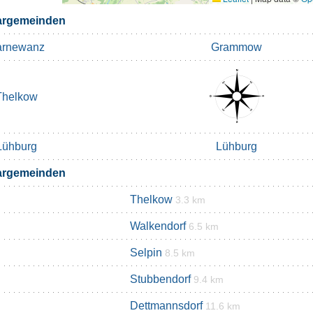
argemeinden
arnewanz
Grammow
Thelkow
Lühburg
Lühburg
argemeinden
Thelkow
3.3 km
Walkendorf
6.5 km
Selpin
8.5 km
Stubbendorf
9.4 km
Dettmannsdorf
11.6 km