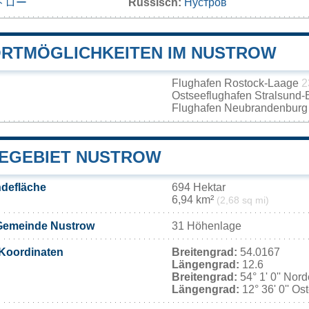
トロー
Russisch:
Нустров
RTMÖGLICHKEITEN IM NUSTROW
Flughafen Rostock-Laage
2
Ostseeflughafen Stralsund-
Flughafen Neubrandenbur
EGEBIET NUSTROW
defläche
694 Hektar
6,94 km²
(2,68 sq mi)
Gemeinde Nustrow
31 Höhenlage
Koordinaten
Breitengrad:
54.0167
Längengrad:
12.6
Breitengrad:
54° 1' 0'' Nor
Längengrad:
12° 36' 0'' Os