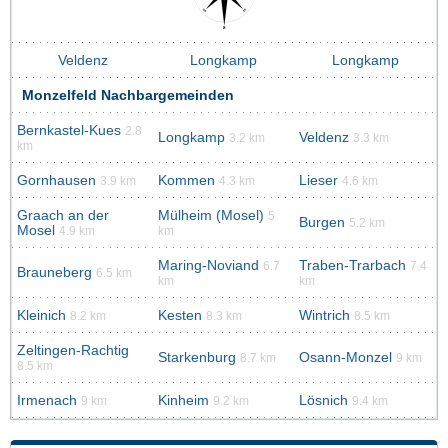
Veldenz
Longkamp
Longkamp
Monzelfeld Nachbargemeinden
Bernkastel-Kues
2.8
Longkamp
Veldenz
3.2 km
3.3 km
km
Gornhausen
Kommen
Lieser
3.9 km
4.3 km
4.6 km
Graach an der
Mülheim (Mosel)
5
Burgen
5.2 km
Mosel
4.9 km
km
Maring-Noviand
Traben-Trarbach
6.7
7.4
Brauneberg
6.5 km
km
km
Kleinich
Kesten
Wintrich
8.2 km
8.3 km
8.5 km
Zeltingen-Rachtig
Starkenburg
Osann-Monzel
8.7 km
9 km
8.5 km
Irmenach
Kinheim
Lösnich
9 km
9.2 km
9.4 km