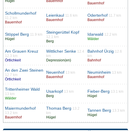
Hügel
Bauernhof
Bauernhof
Schollmunderhof
Leienkaul
Oderterhof
11.6 km
11.7 km
11.2 km
Bauernhof
Bauernhof
Bauernhof
Steingerüttel Kopf
Stöppel Berg
Idarwald
11.9 km
12.2 km
12.1 km
Hügel
Wälder
Berg
Am Grauen Kreuz
Wittlicher Senke
Bahnhof Ürzig
12.4
12.6
12.3 km
km
km
Örtlichkeit
Depression(en)
Bahnhof
An den Zwei Steinen
Neuenhof
Neuminheim
13 km
13 km
12.7 km
Bauernhof
Bauernhof
Örtlichkeit
Trittenheimer Wald
Usarkopf
Fieber-Berg
13 km
13.1 km
13 km
Berg
Hügel
Wälder
Maiermunderhof
Thomas Berg
13.2
Tannen Berg
13.3 km
13.2 km
km
Hügel
Bauernhof
Hügel