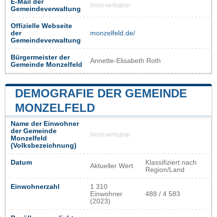
E-Mail der
Nicht verfügbar
Gemeindeverwaltung
Offizielle Webseite
der
monzelfeld.de/
Gemeindeverwaltung
Bürgermeister der
Annette-Elisabeth Roth
Gemeinde Monzelfeld
DEMOGRAFIE DER GEMEINDE
MONZELFELD
Name der Einwohner
der Gemeinde
Nicht verfügbar
Monzelfeld
(Volksbezeichnung)
Datum
Klassifiziert nach
Aktueller Wert
Region/Land
Einwohnerzahl
1 310
Einwohner
488 / 4 583
(2023)