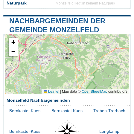
Naturpark
Monzelfeld liegt in keinem Naturpark
NACHBARGEMEINDEN DER
GEMEINDE MONZELFELD
+
−
Leaflet
|
Map data ©
OpenStreetMap
contributors
Monzelfeld Nachbargemeinden
Bernkastel-Kues
Bernkastel-Kues
Traben-Trarbach
Bernkastel-Kues
Longkamp