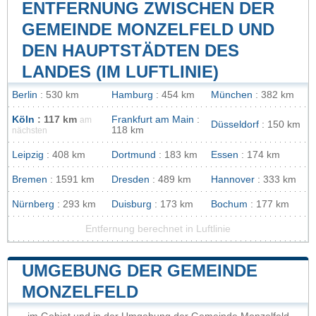
ENTFERNUNG ZWISCHEN DER
GEMEINDE MONZELFELD UND
DEN HAUPTSTÄDTEN DES
LANDES (IM LUFTLINIE)
Berlin
: 530 km
Hamburg
: 454 km
München
: 382 km
Köln
: 117 km
Frankfurt am Main
:
am
Düsseldorf
: 150 km
118 km
nächsten
Leipzig
: 408 km
Dortmund
: 183 km
Essen
: 174 km
Bremen
: 1591 km
Dresden
: 489 km
Hannover
: 333 km
Nürnberg
: 293 km
Duisburg
: 173 km
Bochum
: 177 km
Entfernung berechnet in Luftlinie
UMGEBUNG DER GEMEINDE
MONZELFELD