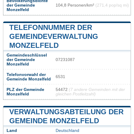
Bevölkerungsdichte
der Gemeinde
104,8 Personen/km²
(271,4 pop/sq mi)
Monzelfeld
TELEFONNUMMER DER
GEMEINDEVERWALTUNG
MONZELFELD
Gemeindeschlüssel
der Gemeinde
07231087
Monzelfeld
Telefonvorwahl der
6531
Gemeinde Monzelfeld
PLZ der Gemeinde
54472
(7 andere Gemeinden mit der
Monzelfeld
gleichen Postleitzahl)
VERWALTUNGSABTEILUNG DER
GEMEINDE MONZELFELD
Land
Deutschland