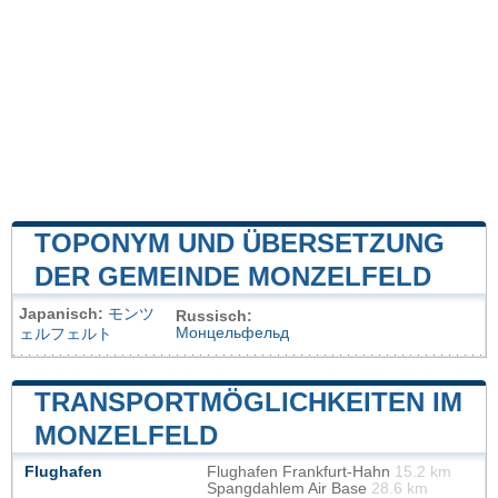
TOPONYM UND ÜBERSETZUNG
DER GEMEINDE MONZELFELD
Japanisch:
モンツ
Russisch:
Монцельфельд
ェルフェルト
TRANSPORTMÖGLICHKEITEN IM
MONZELFELD
Flughafen
Flughafen Frankfurt-Hahn
15.2 km
Spangdahlem Air Base
28.6 km