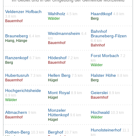
im Gebiet und in der Umgebung der Gemeinde Monzelfeld
Veldenzer Hofbach
Wahlholz
Haardtkopf
4.5 km
4.8 km
3.8 km
Wälder
Berg
Bauernhof
Bahnhof
Weidmannsheim
6.4
Brauneberg
Brauneberg-Filzen
6.4 km
km
Hang, Hänge
6.4 km
Bauernhof
Bahnhof
Forst Morbach
7.2
Ranzenkopf
Hödeshof
6.7 km
7.2 km
km
Berg
Bauernhof
Wälder
Hubertusruh
Hellen Berg
Halster Höhe
7.3 km
7.5 km
8.8 km
Bauernhof
Hügel
Berg
Hochgerichtsheide
Mont Royal
Geierslei
8.9 km
8.9 km
8.9 km
Hügel
Bauernhof
Wälder
Monzeler
Altmachern
Hochwald
9 km
10.3 km
Hüttenkopf
9.6 km
Bauernhof
Wälder
Hügel
Hunolsteinerhof
11.1
Rothen-Berg
Berghof
10.3 km
10.7 km
km