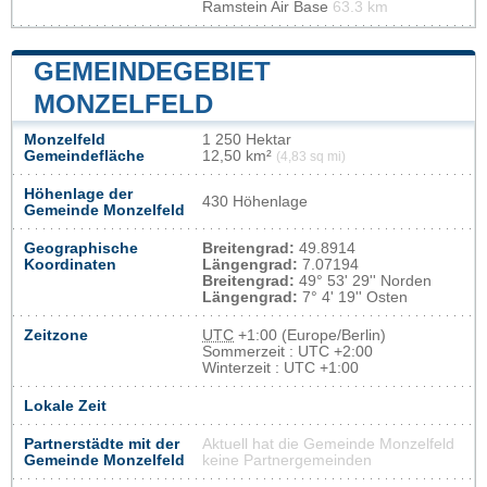
Ramstein Air Base
63.3 km
GEMEINDEGEBIET
MONZELFELD
Monzelfeld
1 250 Hektar
Gemeindefläche
12,50 km²
(4,83 sq mi)
Höhenlage der
430 Höhenlage
Gemeinde Monzelfeld
Geographische
Breitengrad:
49.8914
Koordinaten
Längengrad:
7.07194
Breitengrad:
49° 53' 29'' Norden
Längengrad:
7° 4' 19'' Osten
Zeitzone
UTC
+1:00 (Europe/Berlin)
Sommerzeit : UTC +2:00
Winterzeit : UTC +1:00
Lokale Zeit
Partnerstädte mit der
Aktuell hat die Gemeinde Monzelfeld
Gemeinde Monzelfeld
keine Partnergemeinden