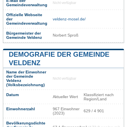
E-Mail der
Nicht verfügbar
Gemeindeverwaltung
Offizielle Webseite
der
veldenz-mosel.de/
Gemeindeverwaltung
Bürgermeister der
Norbert Sproß
Gemeinde Veldenz
DEMOGRAFIE DER GEMEINDE
VELDENZ
Name der Einwohner
der Gemeinde
Nicht verfügbar
Veldenz
(Volksbezeichnung)
Datum
Klassifiziert nach
Aktueller Wert
Region/Land
Einwohnerzahl
967 Einwohner
629 / 4 901
(2023)
Bevölkerungsdichte