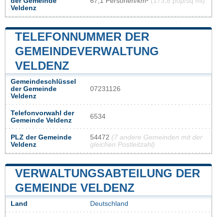
der Gemeinde
67,1 Personen/km²
(173,8 pop/sq mi)
Veldenz
TELEFONNUMMER DER
GEMEINDEVERWALTUNG
VELDENZ
Gemeindeschlüssel
der Gemeinde
07231126
Veldenz
Telefonvorwahl der
6534
Gemeinde Veldenz
PLZ der Gemeinde
54472
(7 andere Gemeinden mit der
Veldenz
gleichen Postleitzahl)
VERWALTUNGSABTEILUNG DER
GEMEINDE VELDENZ
Land
Deutschland