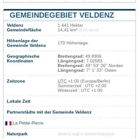
GEMEINDEGEBIET VELDENZ
Veldenz
1 441 Hektar
Gemeindefläche
14,41 km²
(5,56 sq mi)
Höhenlage der
170 Höhenlage
Gemeinde Veldenz
Geographische
Breitengrad:
49.8906
Koordinaten
Längengrad:
7.02583
Breitengrad:
49° 53' 26'' Norden
Längengrad:
7° 1' 33'' Osten
Zeitzone
UTC
+1:00 (Europe/Berlin)
Sommerzeit : UTC +2:00
Winterzeit : UTC +1:00
Lokale Zeit
Partnerstädte mit der Gemeinde Veldenz
La Petite-Pierre
Naturpark
Veldenz liegt in keinem Naturpark