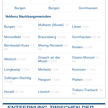
Burgen
Burgen
Gornhausen
Veldenz Nachbargemeinden
Mülheim (Mosel)
2.6
Burgen
Lieser
2 km
3 km
km
Monzelfeld
Brauneberg
Gornhausen
3.3 km
3.5 km
3.6 km
Bernkastel-Kues
Maring-Noviand
4.2
4.6
Kesten
5.1 km
km
km
Graach an der
Osann-Monzel
6.1
Wintrich
5.2 km
Mosel
5.6 km
km
Longkamp
Minheim
Kommen
6.5 km
7 km
7.5 km
Zeltingen-Rachtig
Piesport
Platten
7.9 km
8.5 km
7.5 km
Traben-Trarbach
9.4
Horath
Lösnich
9.2 km
9.4 km
km
ENTFERNUNG ZWISCHEN DER