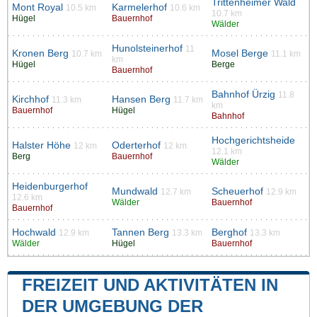
Trittenheimer Wald
Mont Royal
Karmelerhof
10.5 km
10.6 km
10.7 km
Hügel
Bauernhof
Wälder
Hunolsteinerhof
11
Kronen Berg
Mosel Berge
10.7 km
11.1 km
km
Hügel
Berge
Bauernhof
Bahnhof Ürzig
11.8
Kirchhof
Hansen Berg
11.3 km
11.7 km
km
Bauernhof
Hügel
Bahnhof
Hochgerichtsheide
Halster Höhe
Oderterhof
12 km
12 km
12.1 km
Berg
Bauernhof
Wälder
Heidenburgerhof
Mundwald
Scheuerhof
12.7 km
12.9 km
12.6 km
Wälder
Bauernhof
Bauernhof
Hochwald
Tannen Berg
Berghof
12.9 km
13.3 km
13.3 km
Wälder
Hügel
Bauernhof
FREIZEIT UND AKTIVITÄTEN IN
DER UMGEBUNG DER