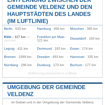
GEMEINDE VELDENZ UND DEN
HAUPTSTÄDTEN DES LANDES
(IM LUFTLINIE)
Berlin
: 533 km
Hamburg
: 456 km
München
: 385 km
Köln
: 117 km
Frankfurt am Main
:
am
Düsseldorf
: 150 km
121 km
nächsten
Leipzig
: 411 km
Dortmund
: 183 km
Essen
: 174 km
Bremen
: 1589 km
Dresden
: 493 km
Hannover
: 335 km
Nürnberg
: 296 km
Duisburg
: 173 km
Bochum
: 177 km
Entfernung berechnet in Luftlinie
UMGEBUNG DER GEMEINDE
VELDENZ
im Gebiet und in der Umgebung der Gemeinde Veldenz