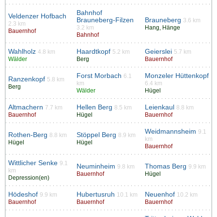
Bahnhof
Veldenzer Hofbach
Brauneberg-Filzen
Brauneberg
3.6 km
2.3 km
3.2 km
Hang, Hänge
Bauernhof
Bahnhof
Wahlholz
Haardtkopf
Geierslei
4.8 km
5.2 km
5.7 km
Wälder
Berg
Bauernhof
Forst Morbach
Monzeler Hüttenkopf
6.1
Ranzenkopf
5.8 km
km
6.4 km
Berg
Wälder
Hügel
Altmachern
Hellen Berg
Leienkaul
7.7 km
8.5 km
8.8 km
Bauernhof
Hügel
Bauernhof
Weidmannsheim
9.1
Rothen-Berg
Stöppel Berg
8.8 km
8.9 km
km
Hügel
Hügel
Bauernhof
Wittlicher Senke
9.1
Neuminheim
Thomas Berg
9.8 km
9.9 km
km
Bauernhof
Hügel
Depression(en)
Hödeshof
Hubertusruh
Neuenhof
9.9 km
10.1 km
10.2 km
Bauernhof
Bauernhof
Bauernhof