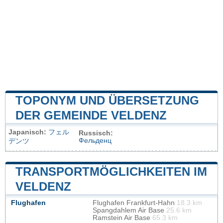
TOPONYM UND ÜBERSETZUNG
DER GEMEINDE VELDENZ
Japanisch:
フェル
Russisch:
Фельденц
デンツ
TRANSPORTMÖGLICHKEITEN IM
VELDENZ
Flughafen
Flughafen Frankfurt-Hahn
18.3 km
Spangdahlem Air Base
25.6 km
Ramstein Air Base
65.3 km