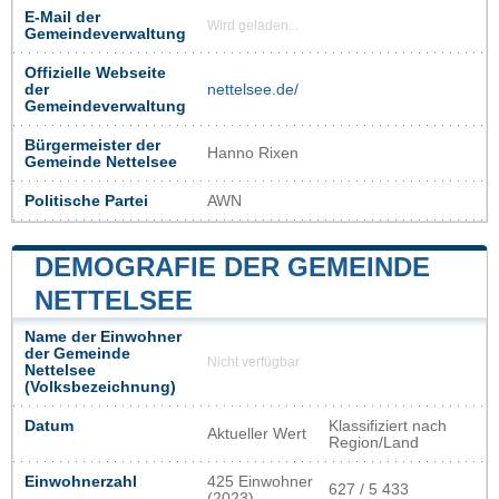
E-Mail der
Wird geladen...
Gemeindeverwaltung
Offizielle Webseite
der
nettelsee.de/
Gemeindeverwaltung
Bürgermeister der
Hanno Rixen
Gemeinde Nettelsee
Politische Partei
AWN
DEMOGRAFIE DER GEMEINDE
NETTELSEE
Name der Einwohner
der Gemeinde
Nicht verfügbar
Nettelsee
(Volksbezeichnung)
Datum
Klassifiziert nach
Aktueller Wert
Region/Land
Einwohnerzahl
425 Einwohner
627 / 5 433
(2023)