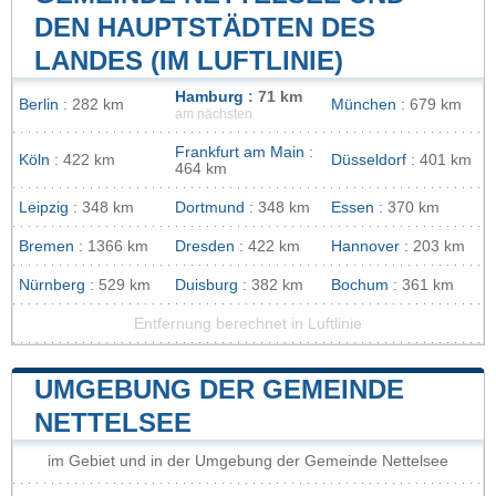
DEN HAUPTSTÄDTEN DES
LANDES (IM LUFTLINIE)
Hamburg
: 71 km
Berlin
: 282 km
München
: 679 km
am nächsten
Frankfurt am Main
:
Köln
: 422 km
Düsseldorf
: 401 km
464 km
Leipzig
: 348 km
Dortmund
: 348 km
Essen
: 370 km
Bremen
: 1366 km
Dresden
: 422 km
Hannover
: 203 km
Nürnberg
: 529 km
Duisburg
: 382 km
Bochum
: 361 km
Entfernung berechnet in Luftlinie
UMGEBUNG DER GEMEINDE
NETTELSEE
im Gebiet und in der Umgebung der Gemeinde Nettelsee