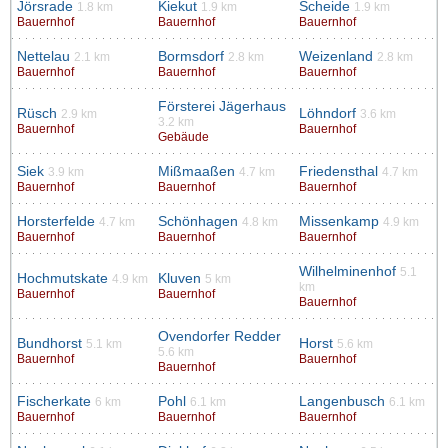
Jörsrade
Kiekut
Scheide
1.8 km
1.9 km
1.9 km
Bauernhof
Bauernhof
Bauernhof
Nettelau
Bormsdorf
Weizenland
2.1 km
2.8 km
2.8 km
Bauernhof
Bauernhof
Bauernhof
Försterei Jägerhaus
Rüsch
Löhndorf
2.9 km
3.6 km
3.2 km
Bauernhof
Bauernhof
Gebäude
Siek
Mißmaaßen
Friedensthal
3.9 km
4.7 km
4.7 km
Bauernhof
Bauernhof
Bauernhof
Horsterfelde
Schönhagen
Missenkamp
4.7 km
4.8 km
4.9 km
Bauernhof
Bauernhof
Bauernhof
Wilhelminenhof
5.1
Hochmutskate
Kluven
4.9 km
5 km
km
Bauernhof
Bauernhof
Bauernhof
Ovendorfer Redder
Bundhorst
Horst
5.1 km
5.6 km
5.6 km
Bauernhof
Bauernhof
Bauernhof
Fischerkate
Pohl
Langenbusch
6 km
6.1 km
6.1 km
Bauernhof
Bauernhof
Bauernhof