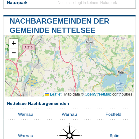
Naturpark
Nettelsee liegt in keinem Naturpark
NACHBARGEMEINDEN DER
GEMEINDE NETTELSEE
+
−
Leaflet
|
Map data ©
OpenStreetMap
contributors
Nettelsee Nachbargemeinden
Warnau
Warnau
Postfeld
Warnau
Löptin