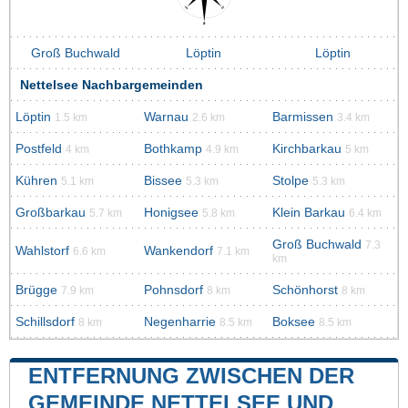
Groß Buchwald
Löptin
Löptin
Nettelsee Nachbargemeinden
Löptin
Warnau
Barmissen
1.5 km
2.6 km
3.4 km
Postfeld
Bothkamp
Kirchbarkau
4 km
4.9 km
5 km
Kühren
Bissee
Stolpe
5.1 km
5.3 km
5.3 km
Großbarkau
Honigsee
Klein Barkau
5.7 km
5.8 km
6.4 km
Groß Buchwald
7.3
Wahlstorf
Wankendorf
6.6 km
7.1 km
km
Brügge
Pohnsdorf
Schönhorst
7.9 km
8 km
8 km
Schillsdorf
Negenharrie
Boksee
8 km
8.5 km
8.5 km
ENTFERNUNG ZWISCHEN DER
GEMEINDE NETTELSEE UND