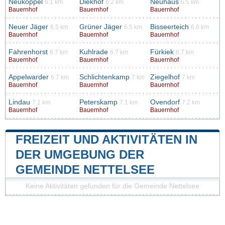
Neukoppel
Diekhof
Neuhaus
6.1 km
6.2 km
6.5 km
Bauernhof
Bauernhof
Bauernhof
Neuer Jäger
Grüner Jäger
Bisseerteich
6.5 km
6.5 km
6.6 km
Bauernhof
Bauernhof
Bauernhof
Fahrenhorst
Kuhlrade
Fürkiek
6.7 km
6.7 km
6.7 km
Bauernhof
Bauernhof
Bauernhof
Appelwarder
Schlichtenkamp
Ziegelhof
6.7 km
7 km
7 km
Bauernhof
Bauernhof
Bauernhof
Lindau
Peterskamp
Ovendorf
7.1 km
7.1 km
7.2 km
Bauernhof
Bauernhof
Bauernhof
FREIZEIT UND AKTIVITÄTEN IN
DER UMGEBUNG DER
GEMEINDE NETTELSEE
Keine Aktivitäten gefunden für die Gemeinde Nettelsee