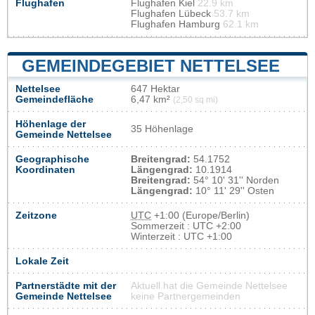
Flughafen
Flughafen Kiel
22.9 km
Flughafen Lübeck
53.7 km
Flughafen Hamburg
62.1 km
GEMEINDEGEBIET NETTELSEE
Nettelsee
647 Hektar
Gemeindefläche
6,47 km²
(2,50 sq mi)
Höhenlage der
35 Höhenlage
Gemeinde Nettelsee
Geographische
Breitengrad:
54.1752
Koordinaten
Längengrad:
10.1914
Breitengrad:
54° 10' 31'' Norden
Längengrad:
10° 11' 29'' Osten
Zeitzone
UTC
+1:00 (Europe/Berlin)
Sommerzeit : UTC +2:00
Winterzeit : UTC +1:00
Lokale Zeit
Partnerstädte mit der
Aktuell hat die Gemeinde Nettelsee
Gemeinde Nettelsee
keine Partnergemeinden