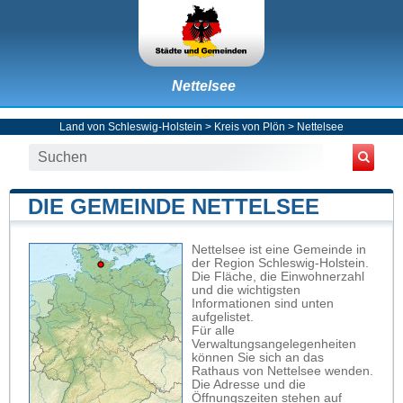
Nettelsee
Land von Schleswig-Holstein
>
Kreis von Plön
>
Nettelsee
DIE GEMEINDE NETTELSEE
Nettelsee ist eine Gemeinde in
der Region Schleswig-Holstein.
Die Fläche, die Einwohnerzahl
und die wichtigsten
Informationen sind unten
aufgelistet.
Für alle
Verwaltungsangelegenheiten
können Sie sich an das
Rathaus von Nettelsee wenden.
Die Adresse und die
Öffnungszeiten stehen auf