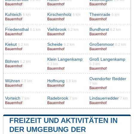
Bauernhof
Bauernhof
Bauernhof
Kuhteich
Kirschenholz
Theenrade
6 km
6 km
6 km
Bauernhof
Bauernhof
Bauernhof
Friedensthal
Viehbrook
Bundhorst
6.1 km
6.2 km
6.2 km
Bauernhof
Bauernhof
Bauernhof
Kiekut
Scheide
Großenmoor
6.2 km
6.2 km
6.2 km
Bauernhof
Bauernhof
Bauernhof
Klein Langenkamp
Groß Langenkamp
Böhren
6.2 km
6.3 km
6.3 km
Bauernhof
Bauernhof
Bauernhof
Ovendorfer Redder
Wühren
Hoffnung
6.8 km
6.8 km
7 km
Bauernhof
Bauernhof
Bauernhof
Vorteich
Radebrook
Lindauerredder
7 km
7 km
7 km
Bauernhof
Bauernhof
Bauernhof
FREIZEIT UND AKTIVITÄTEN IN
DER UMGEBUNG DER