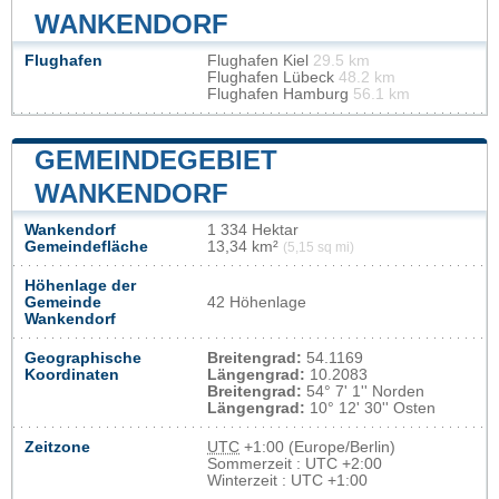
WANKENDORF
Flughafen
Flughafen Kiel
29.5 km
Flughafen Lübeck
48.2 km
Flughafen Hamburg
56.1 km
GEMEINDEGEBIET
WANKENDORF
Wankendorf
1 334 Hektar
Gemeindefläche
13,34 km²
(5,15 sq mi)
Höhenlage der
Gemeinde
42 Höhenlage
Wankendorf
Geographische
Breitengrad:
54.1169
Koordinaten
Längengrad:
10.2083
Breitengrad:
54° 7' 1'' Norden
Längengrad:
10° 12' 30'' Osten
Zeitzone
UTC
+1:00 (Europe/Berlin)
Sommerzeit : UTC +2:00
Winterzeit : UTC +1:00