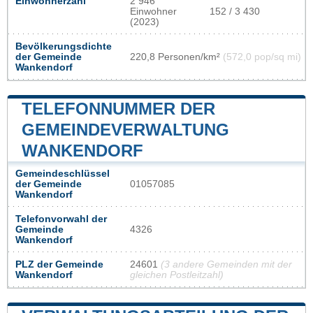
Einwohnerzahl
2 946
Einwohner
152 / 3 430
(2023)
Bevölkerungsdichte
der Gemeinde
220,8 Personen/km²
(572,0 pop/sq mi)
Wankendorf
TELEFONNUMMER DER
GEMEINDEVERWALTUNG
WANKENDORF
Gemeindeschlüssel
der Gemeinde
01057085
Wankendorf
Telefonvorwahl der
Gemeinde
4326
Wankendorf
PLZ der Gemeinde
24601
(3 andere Gemeinden mit der
Wankendorf
gleichen Postleitzahl)