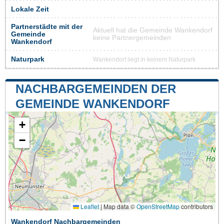
Lokale Zeit
Partnerstädte mit der
Aktuell hat die Gemeinde Wankendorf
Gemeinde
keine Partnergemeinden
Wankendorf
Naturpark
Wankendorf liegt in keinem Naturpark
NACHBARGEMEINDEN DER
GEMEINDE WANKENDORF
+
−
Leaflet
|
Map data ©
OpenStreetMap
contributors
Wankendorf Nachbargemeinden