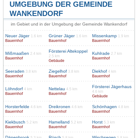
UMGEBUNG DER GEMEINDE
WANKENDORF
im Gebiet und in der Umgebung der Gemeinde Wankendorf
Neuer Jäger
Grüner Jäger
Missenkamp
1.6 km
1.6 km
1.9 km
Bauernhof
Bauernhof
Bauernhof
Försterei Altekoppel
Mißmaaßen
Kuhlrade
2.4 km
2.7 km
2.5 km
Bauernhof
Bauernhof
Gebäude
Seeraden
Ziegelhof
Diekhof
3.8 km
3.8 km
4 km
Bauernhof
Bauernhof
Bauernhof
Försterei Jägerhaus
Löhndorf
Nettelau
4 km
4.5 km
4.6 km
Bauernhof
Bauernhof
Gebäude
Horsterfelde
Dreikronen
Schönhagen
4.6 km
4.6 km
4.8 km
Bauernhof
Bauernhof
Bauernhof
Kiekbusch
Hamelland
Horst
5.2 km
5.2 km
5.3 km
Bauernhof
Bauernhof
Bauernhof
Dänenbrook
Rüsch
Wischsegen
5.3 km
5.8 km
5.8 km