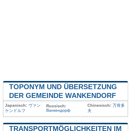
TOPONYM UND ÜBERSETZUNG
DER GEMEINDE WANKENDORF
Japanisch:
ヴァン
Chinesisch:
万肯多
Russisch:
Ванкендорф
ケンドルフ
夫
TRANSPORTMÖGLICHKEITEN IM