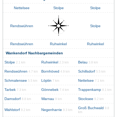
Nettelsee
Stolpe
Stolpe
Rendswühren
Stolpe
Rendswühren
Ruhwinkel
Ruhwinkel
Wankendorf Nachbargemeinden
Stolpe
Ruhwinkel
Belau
2.1 km
2.3 km
3.8 km
Rendswühren
Bornhöved
Schillsdorf
4.7 km
4.9 km
5.5 km
Schmalensee
Löptin
Nettelsee
5.5 km
7 km
7.1 km
Tarbek
Gönnebek
Trappenkamp
7.3 km
7.4 km
8.1 km
Damsdorf
Warnau
Stocksee
8.8 km
9 km
9.2 km
Groß Buchwald
9.8
Wahlstorf
Negenharrie
9.2 km
9.3 km
km