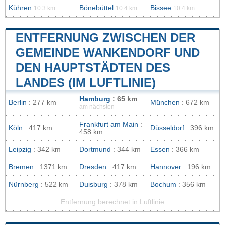
Kühren
Bönebüttel
Bissee
10.3 km
10.4 km
10.4 km
ENTFERNUNG ZWISCHEN DER
GEMEINDE WANKENDORF UND
DEN HAUPTSTÄDTEN DES
LANDES (IM LUFTLINIE)
Hamburg
: 65 km
Berlin
: 277 km
München
: 672 km
am nächsten
Frankfurt am Main
:
Köln
: 417 km
Düsseldorf
: 396 km
458 km
Leipzig
: 342 km
Dortmund
: 344 km
Essen
: 366 km
Bremen
: 1371 km
Dresden
: 417 km
Hannover
: 196 km
Nürnberg
: 522 km
Duisburg
: 378 km
Bochum
: 356 km
Entfernung berechnet in Luftlinie