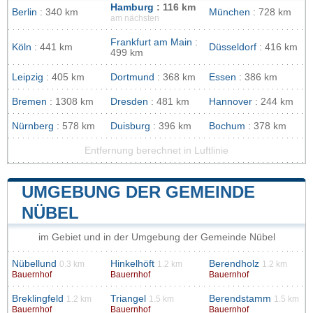
Hamburg
: 116 km
Berlin
: 340 km
München
: 728 km
am nächsten
Frankfurt am Main
:
Köln
: 441 km
Düsseldorf
: 416 km
499 km
Leipzig
: 405 km
Dortmund
: 368 km
Essen
: 386 km
Bremen
: 1308 km
Dresden
: 481 km
Hannover
: 244 km
Nürnberg
: 578 km
Duisburg
: 396 km
Bochum
: 378 km
Entfernung berechnet in Luftlinie
UMGEBUNG DER GEMEINDE
NÜBEL
im Gebiet und in der Umgebung der Gemeinde Nübel
Nübellund
Hinkelhöft
Berendholz
0.3 km
1.2 km
1.2 km
Bauernhof
Bauernhof
Bauernhof
Breklingfeld
Triangel
Berendstamm
1.2 km
1.5 km
1.5 km
Bauernhof
Bauernhof
Bauernhof