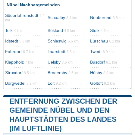
Nübel Nachbargemeinden
Süderfahrenstedt
2.4
Schaalby
Neuberend
3.4 km
3.8 km
km
Tolk
Böklund
Stolk
4 km
4.5 km
4.6 km
Idstedt
Schleswig
Lürschau
5.3 km
5.6 km
6.2 km
Fahrdorf
Taarstedt
Twedt
6.7 km
6.8 km
6.9 km
Klappholz
Uelsby
Busdorf
7 km
7.6 km
8.1 km
Struxdorf
Brodersby
Hüsby
8.5 km
8.5 km
8.8 km
Borgwedel
Loit
Goltoft
8.9 km
9.2 km
9.2 km
ENTFERNUNG ZWISCHEN DER
GEMEINDE NÜBEL UND DEN
HAUPTSTÄDTEN DES LANDES
(IM LUFTLINIE)