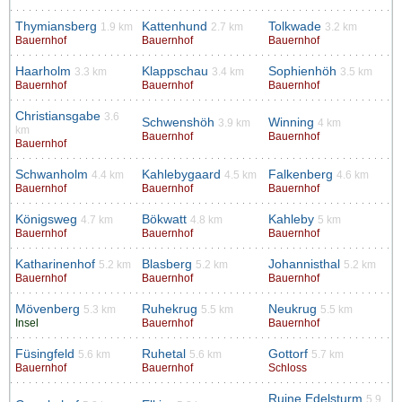
Thymiansberg
Kattenhund
Tolkwade
1.9 km
2.7 km
3.2 km
Bauernhof
Bauernhof
Bauernhof
Haarholm
Klappschau
Sophienhöh
3.3 km
3.4 km
3.5 km
Bauernhof
Bauernhof
Bauernhof
Christiansgabe
3.6
Schwenshöh
Winning
3.9 km
4 km
km
Bauernhof
Bauernhof
Bauernhof
Schwanholm
Kahlebygaard
Falkenberg
4.4 km
4.5 km
4.6 km
Bauernhof
Bauernhof
Bauernhof
Königsweg
Bökwatt
Kahleby
4.7 km
4.8 km
5 km
Bauernhof
Bauernhof
Bauernhof
Katharinenhof
Blasberg
Johannisthal
5.2 km
5.2 km
5.2 km
Bauernhof
Bauernhof
Bauernhof
Mövenberg
Ruhekrug
Neukrug
5.3 km
5.5 km
5.5 km
Insel
Bauernhof
Bauernhof
Füsingfeld
Ruhetal
Gottorf
5.6 km
5.6 km
5.7 km
Bauernhof
Bauernhof
Schloss
Ruine Edelsturm
5.9