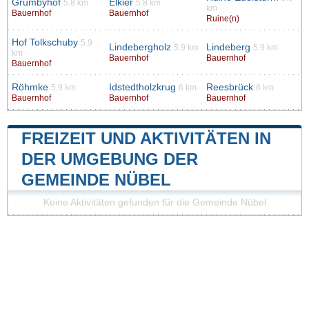
Grumbyhof
Elkier
5.8 km
5.8 km
km
Bauernhof
Bauernhof
Ruine(n)
Hof Tolkschuby
5.9
Lindebergholz
Lindeberg
5.9 km
5.9 km
km
Bauernhof
Bauernhof
Bauernhof
Röhmke
Idstedtholzkrug
Reesbrück
5.9 km
6 km
6 km
Bauernhof
Bauernhof
Bauernhof
FREIZEIT UND AKTIVITÄTEN IN
DER UMGEBUNG DER
GEMEINDE NÜBEL
Keine Aktivitäten gefunden für die Gemeinde Nübel