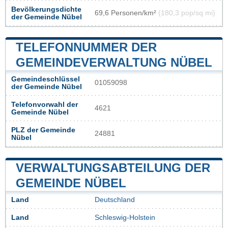
Bevölkerungsdichte
69,6 Personen/km²
(180,3 pop/sq mi)
der Gemeinde Nübel
TELEFONNUMMER DER
GEMEINDEVERWALTUNG NÜBEL
Gemeindeschlüssel
01059098
der Gemeinde Nübel
Telefonvorwahl der
4621
Gemeinde Nübel
PLZ der Gemeinde
24881
Nübel
VERWALTUNGSABTEILUNG DER
GEMEINDE NÜBEL
Land
Deutschland
Land
Schleswig-Holstein