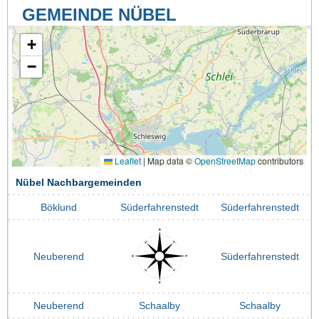
GEMEINDE NÜBEL
+
−
Leaflet
|
Map data ©
OpenStreetMap
contributors
Nübel Nachbargemeinden
Böklund
Süderfahrenstedt
Süderfahrenstedt
Neuberend
Süderfahrenstedt
Neuberend
Schaalby
Schaalby