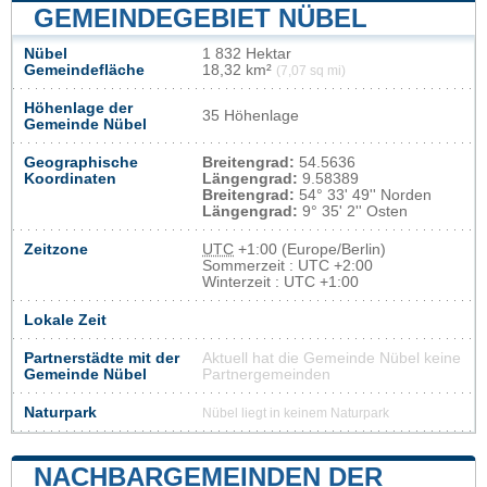
GEMEINDEGEBIET NÜBEL
Nübel
1 832 Hektar
Gemeindefläche
18,32 km²
(7,07 sq mi)
Höhenlage der
35 Höhenlage
Gemeinde Nübel
Geographische
Breitengrad:
54.5636
Koordinaten
Längengrad:
9.58389
Breitengrad:
54° 33' 49'' Norden
Längengrad:
9° 35' 2'' Osten
Zeitzone
UTC
+1:00 (Europe/Berlin)
Sommerzeit : UTC +2:00
Winterzeit : UTC +1:00
Lokale Zeit
Partnerstädte mit der
Aktuell hat die Gemeinde Nübel keine
Gemeinde Nübel
Partnergemeinden
Naturpark
Nübel liegt in keinem Naturpark
NACHBARGEMEINDEN DER