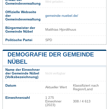
Wird geladen...
Gemeindeverwaltung
Offizielle Webseite
der
gemeinde-nuebel.de/
Gemeindeverwaltung
Bürgermeister der
Matthias Hjordthuus
Gemeinde Nübel
Politische Partei
SPD
DEMOGRAFIE DER GEMEINDE
NÜBEL
Name der Einwohner
der Gemeinde Nübel
Nicht verfügbar
(Volksbezeichnung)
Datum
Klassifiziert nach
Aktueller Wert
Region/Land
Einwohnerzahl
1 275
Einwohner
308 / 4 613
(2023)