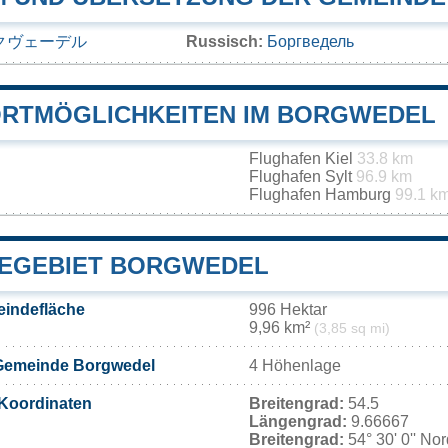
クヴェーデル
Russisch:
Боргведель
RTMÖGLICHKEITEN IM BORGWEDEL
Flughafen Kiel
33.8 km
Flughafen Sylt
96.9 km
Flughafen Hamburg
99.1 k
EGEBIET BORGWEDEL
indefläche
996 Hektar
9,96 km²
(3,85 sq mi)
Gemeinde Borgwedel
4 Höhenlage
Koordinaten
Breitengrad:
54.5
Längengrad:
9.66667
Breitengrad:
54° 30' 0'' No