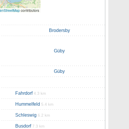
enStreetMap
contributors
Brodersby
Güby
Güby
Fahrdorf
4.3 km
Hummelfeld
5.4 km
Schleswig
6.2 km
Busdorf
7.3 km