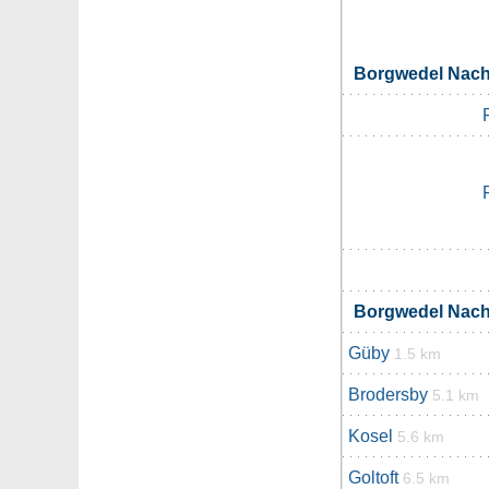
Borgwedel Nac
Borgwedel Nac
Güby
1.5 km
Brodersby
5.1 km
Kosel
5.6 km
Goltoft
6.5 km