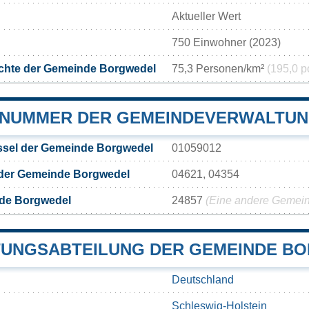
Aktueller Wert
750 Einwohner (2023)
chte der Gemeinde Borgwedel
75,3 Personen/km²
(195,0 p
NUMMER DER GEMEINDEVERWALTU
sel der Gemeinde Borgwedel
01059012
 der Gemeinde Borgwedel
04621, 04354
de Borgwedel
24857
(Eine andere Gemeind
UNGSABTEILUNG DER GEMEINDE B
Deutschland
Schleswig-Holstein