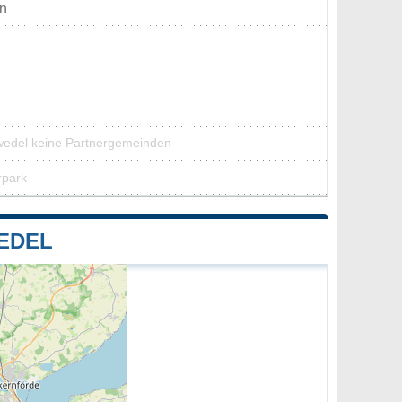
en
wedel keine Partnergemeinden
rpark
EDEL