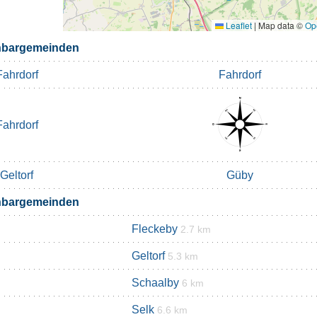
Leaflet
|
Map data ©
Op
hbargemeinden
Fahrdorf
Fahrdorf
Fahrdorf
Geltorf
Güby
hbargemeinden
Fleckeby
2.7 km
Geltorf
5.3 km
Schaalby
6 km
Selk
6.6 km