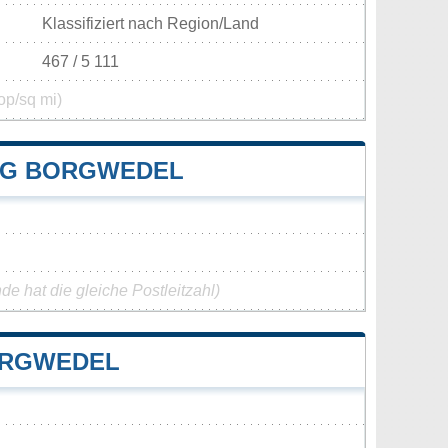
Klassifiziert nach Region/Land
467 / 5 111
op/sq mi)
NG BORGWEDEL
e hat die gleiche Postleitzahl)
ORGWEDEL