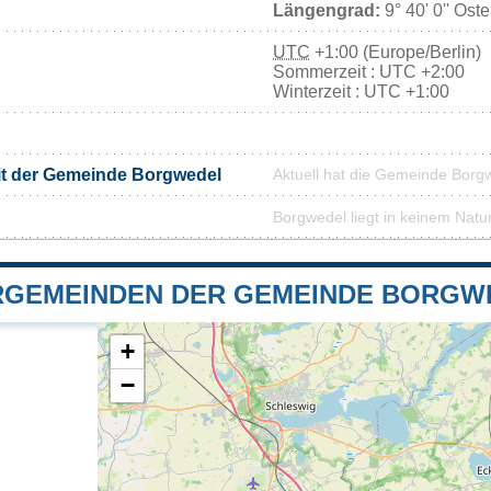
Längengrad:
9° 40' 0'' Ost
UTC
+1:00 (Europe/Berlin)
Sommerzeit : UTC +2:00
Winterzeit : UTC +1:00
it der Gemeinde Borgwedel
Aktuell hat die Gemeinde Borg
Borgwedel liegt in keinem Natu
GEMEINDEN DER GEMEINDE BORGW
+
−