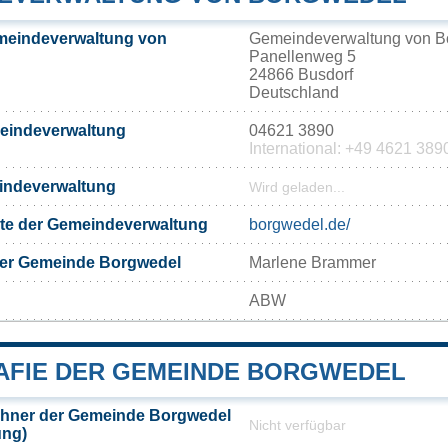
meindeverwaltung von
Gemeindeverwaltung von B
Panellenweg 5
24866 Busdorf
Deutschland
meindeverwaltung
04621 3890
International: +49 4621 389
eindeverwaltung
Wird geladen...
eite der Gemeindeverwaltung
borgwedel.de/
der Gemeinde Borgwedel
Marlene Brammer
ABW
FIE DER GEMEINDE BORGWEDEL
hner der Gemeinde Borgwedel
Nicht verfügbar
ung)