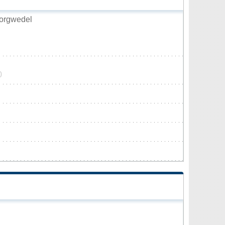
orgwedel
0