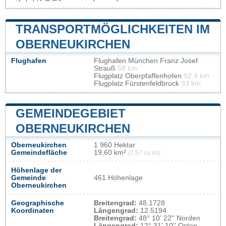
TRANSPORTMÖGLICHKEITEN IM
OBERNEUKIRCHEN
Flughafen
Flughafen München Franz Josef
Strauß
58 km
Flugplatz Oberpfaffenhofen
92.4 km
Flugplatz Fürstenfeldbruck
93 km
GEMEINDEGEBIET
OBERNEUKIRCHEN
Oberneukirchen
1 960 Hektar
Gemeindefläche
19,60 km²
(7,57 sq mi)
Höhenlage der
Gemeinde
461 Höhenlage
Oberneukirchen
Geographische
Breitengrad:
48.1728
Koordinaten
Längengrad:
12.5194
Breitengrad:
48° 10' 22'' Norden
Längengrad:
12° 31' 10'' Osten