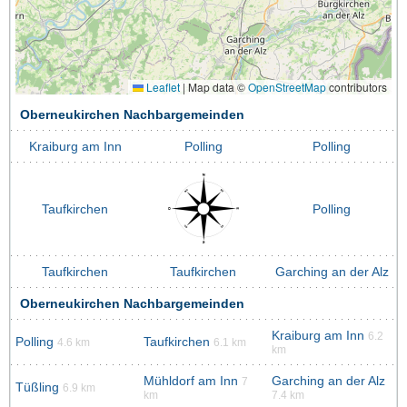
Leaflet
|
Map data ©
OpenStreetMap
contributors
Oberneukirchen Nachbargemeinden
Kraiburg am Inn
Polling
Polling
Taufkirchen
Polling
Taufkirchen
Taufkirchen
Garching an der Alz
Oberneukirchen Nachbargemeinden
Kraiburg am Inn
6.2
Polling
Taufkirchen
4.6 km
6.1 km
km
Mühldorf am Inn
Garching an der Alz
7
Tüßling
6.9 km
km
7.4 km