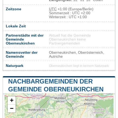
Zeitzone
UTC
+1:00 (Europe/Berlin)
Sommerzeit : UTC +2:00
Winterzeit : UTC +1:00
Lokale Zeit
Partnerstädte mit der
Aktuell hat die Gemeinde
Gemeinde
Oberneukirchen keine
Oberneukirchen
Partnergemeinden
Namensvetter der
Oberneukirchen, Oberösterreich,
Gemeinde
Autriche
Naturpark
Oberneukirchen liegt in keinem Naturpark
NACHBARGEMEINDEN DER
GEMEINDE OBERNEUKIRCHEN
+
−