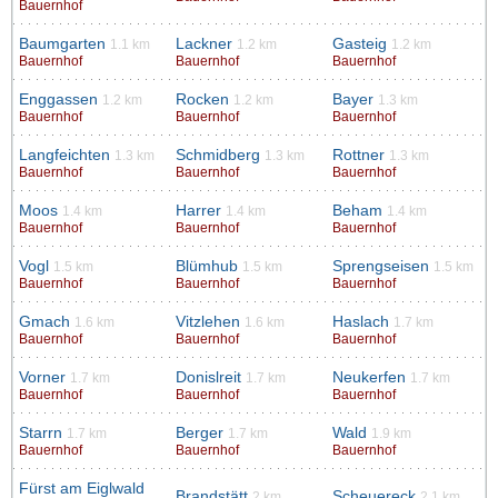
Bauernhof
Baumgarten
Lackner
Gasteig
1.1 km
1.2 km
1.2 km
Bauernhof
Bauernhof
Bauernhof
Enggassen
Rocken
Bayer
1.2 km
1.2 km
1.3 km
Bauernhof
Bauernhof
Bauernhof
Langfeichten
Schmidberg
Rottner
1.3 km
1.3 km
1.3 km
Bauernhof
Bauernhof
Bauernhof
Moos
Harrer
Beham
1.4 km
1.4 km
1.4 km
Bauernhof
Bauernhof
Bauernhof
Vogl
Blümhub
Sprengseisen
1.5 km
1.5 km
1.5 km
Bauernhof
Bauernhof
Bauernhof
Gmach
Vitzlehen
Haslach
1.6 km
1.6 km
1.7 km
Bauernhof
Bauernhof
Bauernhof
Vorner
Donislreit
Neukerfen
1.7 km
1.7 km
1.7 km
Bauernhof
Bauernhof
Bauernhof
Starrn
Berger
Wald
1.7 km
1.7 km
1.9 km
Bauernhof
Bauernhof
Bauernhof
Fürst am Eiglwald
Brandstätt
Scheuereck
2 km
2.1 km