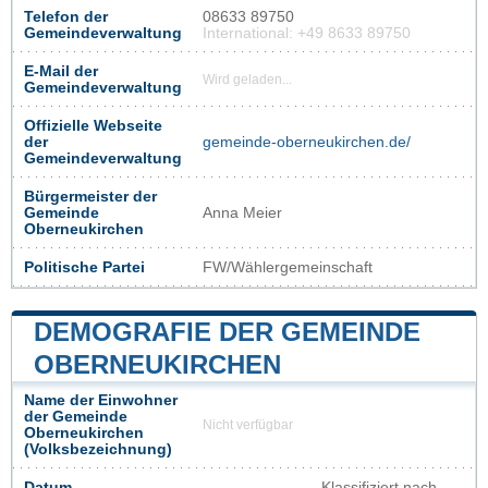
Telefon der
08633 89750
Gemeindeverwaltung
International: +49 8633 89750
E-Mail der
Wird geladen...
Gemeindeverwaltung
Offizielle Webseite
der
gemeinde-oberneukirchen.de/
Gemeindeverwaltung
Bürgermeister der
Gemeinde
Anna Meier
Oberneukirchen
Politische Partei
FW/Wählergemeinschaft
DEMOGRAFIE DER GEMEINDE
OBERNEUKIRCHEN
Name der Einwohner
der Gemeinde
Nicht verfügbar
Oberneukirchen
(Volksbezeichnung)
Datum
Klassifiziert nach