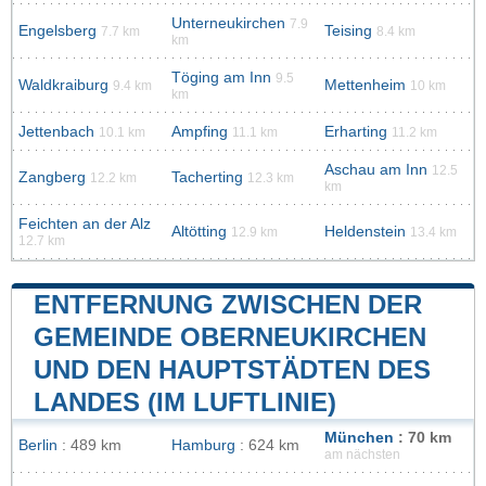
Unterneukirchen
7.9
Engelsberg
Teising
7.7 km
8.4 km
km
Töging am Inn
9.5
Waldkraiburg
Mettenheim
9.4 km
10 km
km
Jettenbach
Ampfing
Erharting
10.1 km
11.1 km
11.2 km
Aschau am Inn
12.5
Zangberg
Tacherting
12.2 km
12.3 km
km
Feichten an der Alz
Altötting
Heldenstein
12.9 km
13.4 km
12.7 km
ENTFERNUNG ZWISCHEN DER
GEMEINDE OBERNEUKIRCHEN
UND DEN HAUPTSTÄDTEN DES
LANDES (IM LUFTLINIE)
München
: 70 km
Berlin
: 489 km
Hamburg
: 624 km
am nächsten