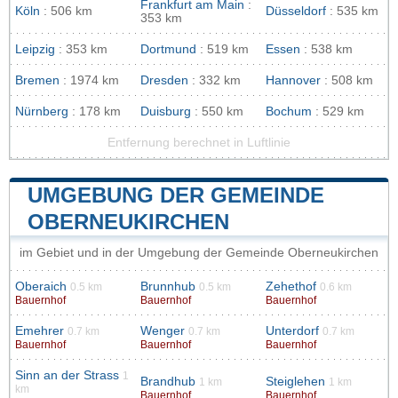
Frankfurt am Main
:
Köln
: 506 km
Düsseldorf
: 535 km
353 km
Leipzig
: 353 km
Dortmund
: 519 km
Essen
: 538 km
Bremen
: 1974 km
Dresden
: 332 km
Hannover
: 508 km
Nürnberg
: 178 km
Duisburg
: 550 km
Bochum
: 529 km
Entfernung berechnet in Luftlinie
UMGEBUNG DER GEMEINDE
OBERNEUKIRCHEN
im Gebiet und in der Umgebung der Gemeinde Oberneukirchen
Oberaich
Brunnhub
Zehethof
0.5 km
0.5 km
0.6 km
Bauernhof
Bauernhof
Bauernhof
Emehrer
Wenger
Unterdorf
0.7 km
0.7 km
0.7 km
Bauernhof
Bauernhof
Bauernhof
Sinn an der Strass
1
Brandhub
Steiglehen
1 km
1 km
km
Bauernhof
Bauernhof