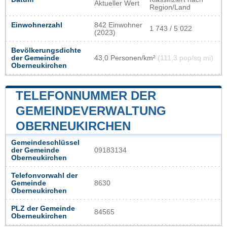
Aktueller Wert
Region/Land
Einwohnerzahl
842 Einwohner
1 743 / 5 022
(2023)
Bevölkerungsdichte
der Gemeinde
43,0 Personen/km²
(111,3 pop/sq mi)
Oberneukirchen
TELEFONNUMMER DER
GEMEINDEVERWALTUNG
OBERNEUKIRCHEN
Gemeindeschlüssel
der Gemeinde
09183134
Oberneukirchen
Telefonvorwahl der
Gemeinde
8630
Oberneukirchen
PLZ der Gemeinde
84565
Oberneukirchen