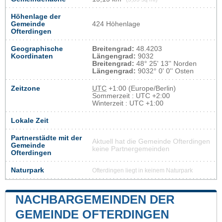
Höhenlage der
Gemeinde
424 Höhenlage
Ofterdingen
Geographische
Breitengrad:
48.4203
Koordinaten
Längengrad:
9032
Breitengrad:
48° 25' 13'' Norden
Längengrad:
9032° 0' 0'' Osten
Zeitzone
UTC
+1:00 (Europe/Berlin)
Sommerzeit : UTC +2:00
Winterzeit : UTC +1:00
Lokale Zeit
Partnerstädte mit der
Aktuell hat die Gemeinde Ofterdingen
Gemeinde
keine Partnergemeinden
Ofterdingen
Naturpark
Ofterdingen liegt in keinem Naturpark
NACHBARGEMEINDEN DER
GEMEINDE OFTERDINGEN