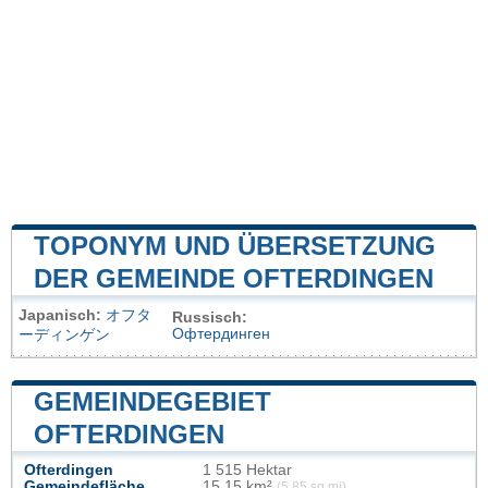
TOPONYM UND ÜBERSETZUNG
DER GEMEINDE OFTERDINGEN
Japanisch:
オフタ
Russisch:
Офтердинген
ーディンゲン
GEMEINDEGEBIET
OFTERDINGEN
Ofterdingen
1 515 Hektar
Gemeindefläche
15,15 km²
(5,85 sq mi)