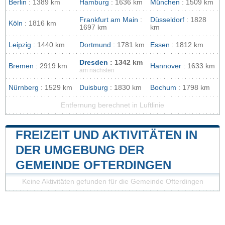
Berlin
: 1389 km
Hamburg
: 1636 km
München
: 1509 km
Frankfurt am Main
:
Düsseldorf
: 1828
Köln
: 1816 km
1697 km
km
Leipzig
: 1440 km
Dortmund
: 1781 km
Essen
: 1812 km
Dresden
: 1342 km
Bremen
: 2919 km
Hannover
: 1633 km
am nächsten
Nürnberg
: 1529 km
Duisburg
: 1830 km
Bochum
: 1798 km
Entfernung berechnet in Luftlinie
FREIZEIT UND AKTIVITÄTEN IN
DER UMGEBUNG DER
GEMEINDE OFTERDINGEN
Keine Aktivitäten gefunden für die Gemeinde Ofterdingen