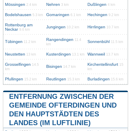
Mössingen
Nehren
Dußlingen
2.4 km
3 km
4 km
Bodelshausen
Gomaringen
Hechingen
5.3 km
6.1 km
9.2 km
Rottenburg am
Jungingen
Hirrlingen
10.2 km
10.7 km
Neckar
9.6 km
Rangendingen
11.4
Tübingen
Sonnenbühl
11.2 km
11.5 km
km
Neustetten
Kusterdingen
Wannweil
13 km
13.1 km
13.7 km
Grosselfingen
Kirchentellinsfurt
14.5
15
Bisingen
14.7 km
km
km
Pfullingen
Reutlingen
Burladingen
15.2 km
15.3 km
15.6 km
ENTFERNUNG ZWISCHEN DER
GEMEINDE OFTERDINGEN UND
DEN HAUPTSTÄDTEN DES
LANDES (IM LUFTLINIE)