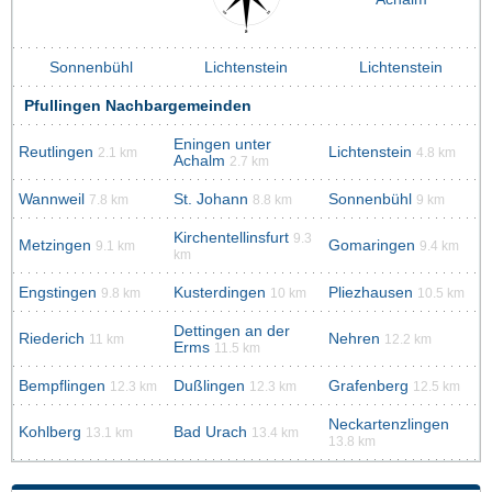
Sonnenbühl
Lichtenstein
Lichtenstein
Pfullingen Nachbargemeinden
Eningen unter
Reutlingen
Lichtenstein
2.1 km
4.8 km
Achalm
2.7 km
Wannweil
St. Johann
Sonnenbühl
7.8 km
8.8 km
9 km
Kirchentellinsfurt
9.3
Metzingen
Gomaringen
9.1 km
9.4 km
km
Engstingen
Kusterdingen
Pliezhausen
9.8 km
10 km
10.5 km
Dettingen an der
Riederich
Nehren
11 km
12.2 km
Erms
11.5 km
Bempflingen
Dußlingen
Grafenberg
12.3 km
12.3 km
12.5 km
Neckartenzlingen
Kohlberg
Bad Urach
13.1 km
13.4 km
13.8 km