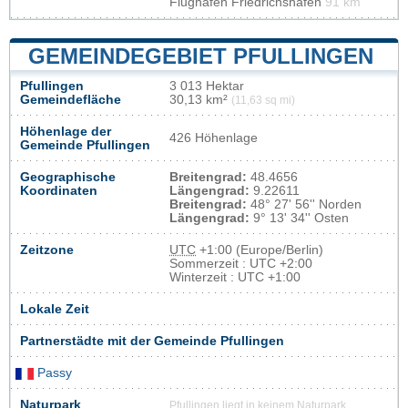
Flughafen Friedrichshafen
91 km
GEMEINDEGEBIET PFULLINGEN
Pfullingen
3 013 Hektar
Gemeindefläche
30,13 km²
(11,63 sq mi)
Höhenlage der
426 Höhenlage
Gemeinde Pfullingen
Geographische
Breitengrad:
48.4656
Koordinaten
Längengrad:
9.22611
Breitengrad:
48° 27' 56'' Norden
Längengrad:
9° 13' 34'' Osten
Zeitzone
UTC
+1:00 (Europe/Berlin)
Sommerzeit : UTC +2:00
Winterzeit : UTC +1:00
Lokale Zeit
Partnerstädte mit der Gemeinde Pfullingen
Passy
Naturpark
Pfullingen liegt in keinem Naturpark