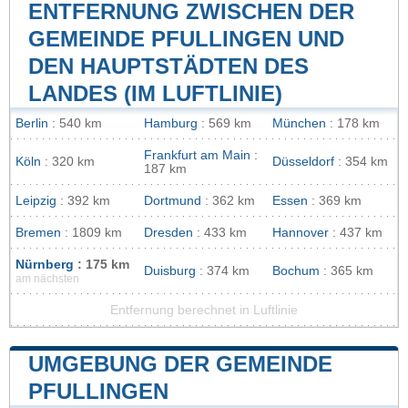
ENTFERNUNG ZWISCHEN DER
GEMEINDE PFULLINGEN UND
DEN HAUPTSTÄDTEN DES
LANDES (IM LUFTLINIE)
Berlin
: 540 km
Hamburg
: 569 km
München
: 178 km
Frankfurt am Main
:
Köln
: 320 km
Düsseldorf
: 354 km
187 km
Leipzig
: 392 km
Dortmund
: 362 km
Essen
: 369 km
Bremen
: 1809 km
Dresden
: 433 km
Hannover
: 437 km
Nürnberg
: 175 km
Duisburg
: 374 km
Bochum
: 365 km
am nächsten
Entfernung berechnet in Luftlinie
UMGEBUNG DER GEMEINDE
PFULLINGEN