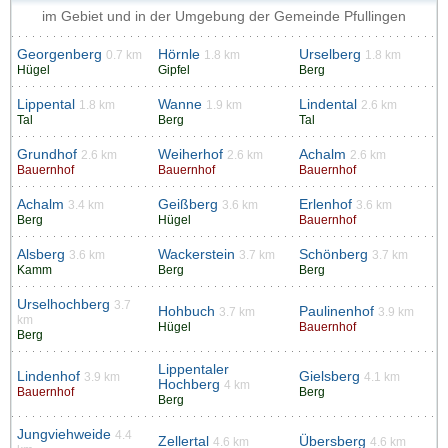
im Gebiet und in der Umgebung der Gemeinde Pfullingen
Georgenberg
Hörnle
Urselberg
0.7 km
1.8 km
1.8 km
Hügel
Gipfel
Berg
Lippental
Wanne
Lindental
1.8 km
1.9 km
2.6 km
Tal
Berg
Tal
Grundhof
Weiherhof
Achalm
2.6 km
2.6 km
2.6 km
Bauernhof
Bauernhof
Bauernhof
Achalm
Geißberg
Erlenhof
3.4 km
3.6 km
3.6 km
Berg
Hügel
Bauernhof
Alsberg
Wackerstein
Schönberg
3.6 km
3.7 km
3.7 km
Kamm
Berg
Berg
Urselhochberg
3.7
Hohbuch
Paulinenhof
3.7 km
3.9 km
km
Hügel
Bauernhof
Berg
Lippentaler
Lindenhof
Gielsberg
3.9 km
4.1 km
Hochberg
4 km
Bauernhof
Berg
Berg
Jungviehweide
4.4
Zellertal
Übersberg
4.6 km
4.6 km