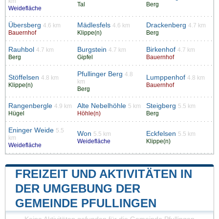
km
Tal
Berg
Weidefläche
Übersberg
Mädlesfels
Drackenberg
4.6 km
4.6 km
4.7 km
Bauernhof
Klippe(n)
Berg
Rauhbol
Burgstein
Birkenhof
4.7 km
4.7 km
4.7 km
Berg
Gipfel
Bauernhof
Pfullinger Berg
4.8
Stöffelsen
Lumppenhof
4.8 km
4.8 km
km
Klippe(n)
Bauernhof
Berg
Rangenbergle
Alte Nebelhöhle
Steigberg
4.9 km
5 km
5.5 km
Hügel
Höhle(n)
Berg
Eninger Weide
5.5
Won
Eckfelsen
5.5 km
5.5 km
km
Weidefläche
Klippe(n)
Weidefläche
FREIZEIT UND AKTIVITÄTEN IN
DER UMGEBUNG DER
GEMEINDE PFULLINGEN