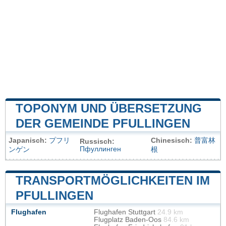
TOPONYM UND ÜBERSETZUNG
DER GEMEINDE PFULLINGEN
Japanisch:
プフリ
Chinesisch:
普富林
Russisch:
Пфуллинген
ンゲン
根
TRANSPORTMÖGLICHKEITEN IM
PFULLINGEN
Flughafen
Flughafen Stuttgart
24.9 km
Flugplatz Baden-Oos
84.6 km