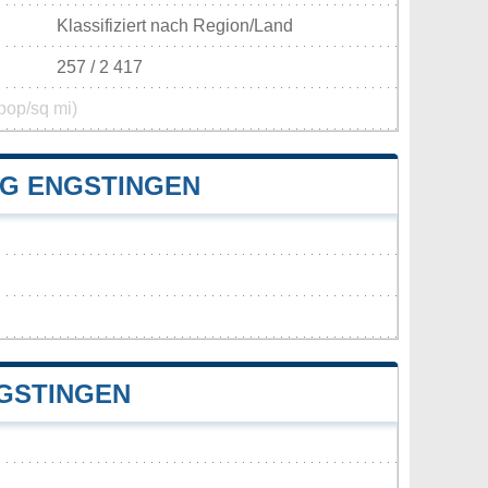
Klassifiziert nach Region/Land
257 / 2 417
pop/sq mi)
G ENGSTINGEN
GSTINGEN