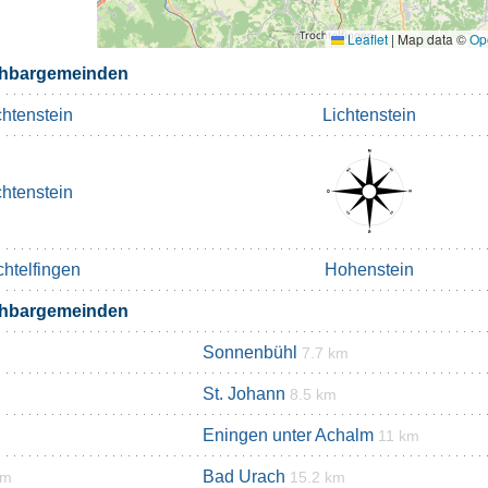
Leaflet
|
Map data ©
Op
chbargemeinden
chtenstein
Lichtenstein
chtenstein
chtelfingen
Hohenstein
chbargemeinden
Sonnenbühl
7.7 km
St. Johann
8.5 km
Eningen unter Achalm
11 km
Bad Urach
km
15.2 km