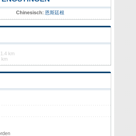
Chinesisch:
恩斯廷根
1.4 km
5 km
orden