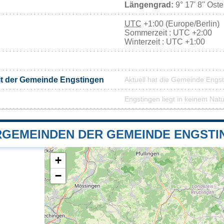
Längengrad:
9° 17' 8'' Ost
UTC
+1:00 (Europe/Berlin)
Sommerzeit : UTC +2:00
Winterzeit : UTC +1:00
it der Gemeinde Engstingen
Aktuell hat die Gemeinde Engs
Engstingen liegt in keinem Nat
GEMEINDEN DER GEMEINDE ENGSTI
+
−