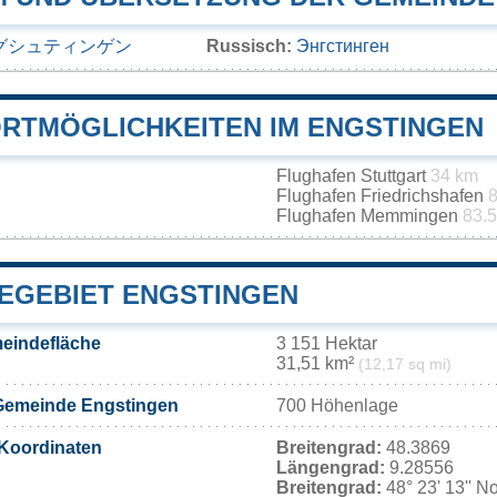
グシュティンゲン
Russisch:
Энгстинген
RTMÖGLICHKEITEN IM ENGSTINGEN
Flughafen Stuttgart
34 km
Flughafen Friedrichshafen
8
Flughafen Memmingen
83.
EGEBIET ENGSTINGEN
eindefläche
3 151 Hektar
31,51 km²
(12,17 sq mi)
Gemeinde Engstingen
700 Höhenlage
Koordinaten
Breitengrad:
48.3869
Längengrad:
9.28556
Breitengrad:
48° 23' 13'' N