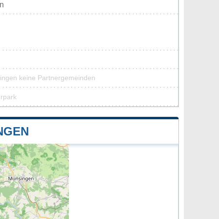
en
tingen keine Partnergemeinden
urpark
NGEN