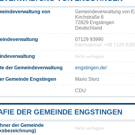
meindeverwaltung von
Gemeindeverwaltung von E
Kirchstraße 6
72829 Engstingen
Deutschland
meindeverwaltung
07129 93990
International: +49 7129 939
eindeverwaltung
Nicht verfügbar
eite der Gemeindeverwaltung
engstingen.de/
der Gemeinde Engstingen
Mario Storz
CDU
FIE DER GEMEINDE ENGSTINGEN
hner der Gemeinde
Nicht verfügbar
lksbezeichnung)