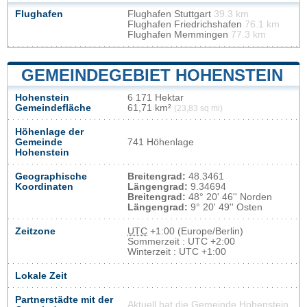
Flughafen
Flughafen Stuttgart
39.3 km
Flughafen Friedrichshafen
76.1 km
Flughafen Memmingen
77.3 km
GEMEINDEGEBIET HOHENSTEIN
Hohenstein
6 171 Hektar
Gemeindefläche
61,71 km²
(23,83 sq mi)
Höhenlage der
Gemeinde
741 Höhenlage
Hohenstein
Geographische
Breitengrad:
48.3461
Koordinaten
Längengrad:
9.34694
Breitengrad:
48° 20' 46'' Norden
Längengrad:
9° 20' 49'' Osten
Zeitzone
UTC
+1:00 (Europe/Berlin)
Sommerzeit : UTC +2:00
Winterzeit : UTC +1:00
Lokale Zeit
Partnerstädte mit der
Aktuell hat die Gemeinde Hohenstein