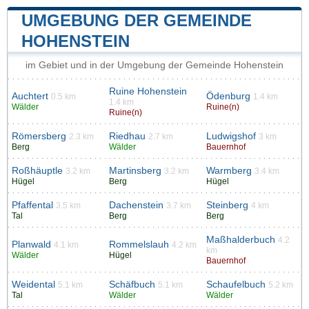
UMGEBUNG DER GEMEINDE
HOHENSTEIN
im Gebiet und in der Umgebung der Gemeinde Hohenstein
Ruine Hohenstein
Auchtert
Ödenburg
0.5 km
1.4 km
1.4 km
Wälder
Ruine(n)
Ruine(n)
Römersberg
Riedhau
Ludwigshof
2.3 km
2.7 km
3 km
Berg
Wälder
Bauernhof
Roßhäuptle
Martinsberg
Warmberg
3.2 km
3.2 km
3.4 km
Hügel
Berg
Hügel
Pfaffental
Dachenstein
Steinberg
3.5 km
3.7 km
4 km
Tal
Berg
Berg
Maßhalderbuch
4.2
Planwald
Rommelslauh
4.1 km
4.2 km
km
Wälder
Hügel
Bauernhof
Weidental
Schäfbuch
Schaufelbuch
5.1 km
5.1 km
5.2 km
Tal
Wälder
Wälder