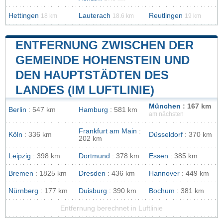
Hettingen
Lauterach
Reutlingen
18 km
18.6 km
19 km
ENTFERNUNG ZWISCHEN DER
GEMEINDE HOHENSTEIN UND
DEN HAUPTSTÄDTEN DES
LANDES (IM LUFTLINIE)
München
: 167 km
Berlin
: 547 km
Hamburg
: 581 km
am nächsten
Frankfurt am Main
:
Köln
: 336 km
Düsseldorf
: 370 km
202 km
Leipzig
: 398 km
Dortmund
: 378 km
Essen
: 385 km
Bremen
: 1825 km
Dresden
: 436 km
Hannover
: 449 km
Nürnberg
: 177 km
Duisburg
: 390 km
Bochum
: 381 km
Entfernung berechnet in Luftlinie