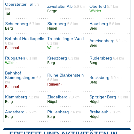
Oberstetter Tal
5.3
Zwiefalter Alb
Oberfeld
5.6 km
5.7 km
km
Berge
Wälder
Tal
Schneeberg
Sternberg
Hausberg
5.7 km
5.8 km
5.8 km
Berg
Hügel
Berg
Bahnhof Haidkapelle
Trochtelfinger Wald
Ameisenberg
6.1 km
6 km
6.1 km
Berg
Bahnhof
Wälder
Rübgarten
Kreuzberg
Rudersberg
6.1 km
6.3 km
6.4 km
Wälder
Berg
Berg
Bahnhof
Ruine Blankenstein
Kleinengstingen
Bocksberg
6.5
6.9 km
6.8 km
km
Berg
Ruine(n)
Bahnhof
Klammberg
Ziegelberg
Spitziger Berg
7.2 km
7.3 km
7.3 km
Berg
Hügel
Hügel
Augstberg
Pfullenberg
Breitelauh
7.5 km
7.6 km
7.8 km
Berg
Berg
Hügel