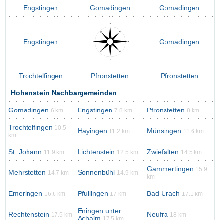
Engstingen
Gomadingen
Gomadingen
Engstingen
Gomadingen
Trochtelfingen
Pfronstetten
Pfronstetten
Hohenstein Nachbargemeinden
Gomadingen
Engstingen
Pfronstetten
6 km
7.8 km
8 km
Trochtelfingen
10.5
Hayingen
Münsingen
11.2 km
11.6 km
km
St. Johann
Lichtenstein
Zwiefalten
11.9 km
12.5 km
14.5 km
Gammertingen
15.9
Mehrstetten
Sonnenbühl
14.7 km
14.9 km
km
Emeringen
Pfullingen
Bad Urach
16.6 km
17 km
17.1 km
Eningen unter
Rechtenstein
Neufra
17.5 km
18 km
Achalm
17.5 km