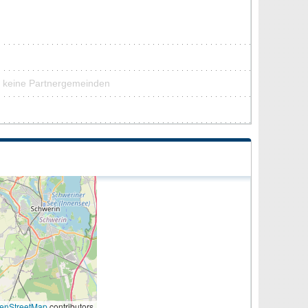
in keine Partnergemeinden
enStreetMap
contributors