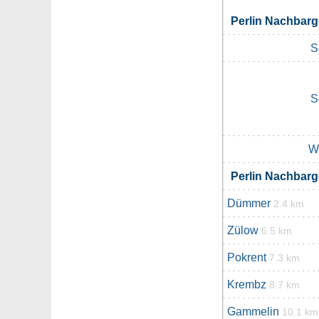
Perlin Nachbar
S
S
W
Perlin Nachbar
Dümmer
2.4 km
Zülow
6.5 km
Pokrent
7.3 km
Krembz
8.7 km
Gammelin
10.1 km