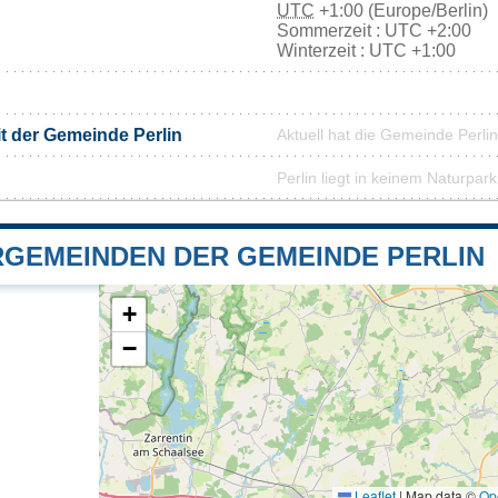
UTC
+1:00 (Europe/Berlin)
Sommerzeit : UTC +2:00
Winterzeit : UTC +1:00
it der Gemeinde Perlin
Aktuell hat die Gemeinde Perl
Perlin liegt in keinem Naturpark
GEMEINDEN DER GEMEINDE PERLIN
+
−
Leaflet
|
Map data ©
Op