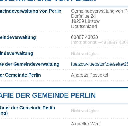
meindeverwaltung von Perlin
Gemeindeverwaltung von Pe
Dorfmitte 24
19209 Lützow
Deutschland
meindeverwaltung
03887 43020
International: +49 3887 430
eindeverwaltung
Nicht verfügbar
eite der Gemeindeverwaltung
luetzow-luebstorf.de/seite/
er Gemeinde Perlin
Andreas Possekel
FIE DER GEMEINDE PERLIN
hner der Gemeinde Perlin
Nicht verfügbar
ung)
Aktueller Wert