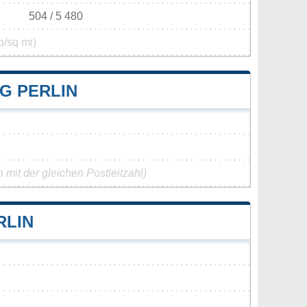
504 / 5 480
p/sq mi)
G PERLIN
mit der gleichen Postleitzahl)
RLIN