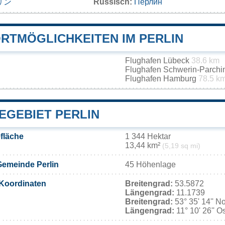
リン
Russisch:
Перлин
RTMÖGLICHKEITEN IM PERLIN
Flughafen Lübeck
38.6 km
Flughafen Schwerin-Parch
Flughafen Hamburg
78.5 k
EGEBIET PERLIN
fläche
1 344 Hektar
13,44 km²
(5,19 sq mi)
Gemeinde Perlin
45 Höhenlage
Koordinaten
Breitengrad:
53.5872
Längengrad:
11.1739
Breitengrad:
53° 35' 14'' N
Längengrad:
11° 10' 26'' O