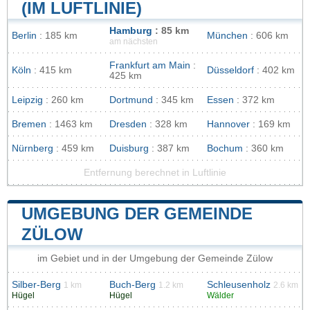
(IM LUFTLINIE)
Hamburg
: 85 km
Berlin
: 185 km
München
: 606 km
am nächsten
Frankfurt am Main
:
Köln
: 415 km
Düsseldorf
: 402 km
425 km
Leipzig
: 260 km
Dortmund
: 345 km
Essen
: 372 km
Bremen
: 1463 km
Dresden
: 328 km
Hannover
: 169 km
Nürnberg
: 459 km
Duisburg
: 387 km
Bochum
: 360 km
Entfernung berechnet in Luftlinie
UMGEBUNG DER GEMEINDE
ZÜLOW
im Gebiet und in der Umgebung der Gemeinde Zülow
Silber-Berg
Buch-Berg
Schleusenholz
1 km
1.2 km
2.6 km
Hügel
Hügel
Wälder