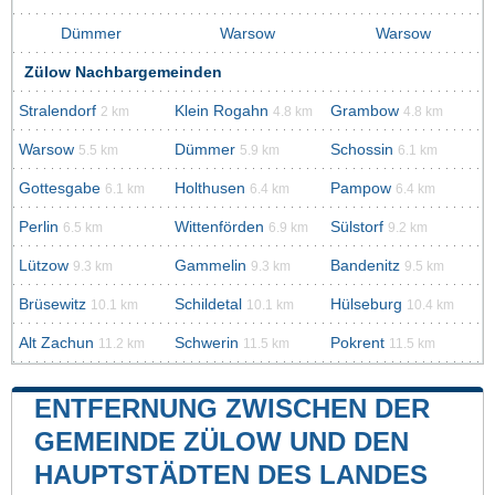
Dümmer
Warsow
Warsow
Zülow Nachbargemeinden
Stralendorf
Klein Rogahn
Grambow
2 km
4.8 km
4.8 km
Warsow
Dümmer
Schossin
5.5 km
5.9 km
6.1 km
Gottesgabe
Holthusen
Pampow
6.1 km
6.4 km
6.4 km
Perlin
Wittenförden
Sülstorf
6.5 km
6.9 km
9.2 km
Lützow
Gammelin
Bandenitz
9.3 km
9.3 km
9.5 km
Brüsewitz
Schildetal
Hülseburg
10.1 km
10.1 km
10.4 km
Alt Zachun
Schwerin
Pokrent
11.2 km
11.5 km
11.5 km
ENTFERNUNG ZWISCHEN DER
GEMEINDE ZÜLOW UND DEN
HAUPTSTÄDTEN DES LANDES