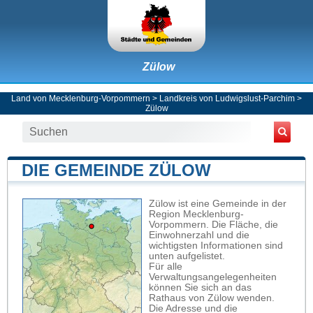
Zülow
Land von Mecklenburg-Vorpommern
>
Landkreis von Ludwigslust-Parchim
>
Zülow
DIE GEMEINDE ZÜLOW
Zülow ist eine Gemeinde in der
Region Mecklenburg-
Vorpommern. Die Fläche, die
Einwohnerzahl und die
wichtigsten Informationen sind
unten aufgelistet.
Für alle
Verwaltungsangelegenheiten
können Sie sich an das
Rathaus von Zülow wenden.
Die Adresse und die