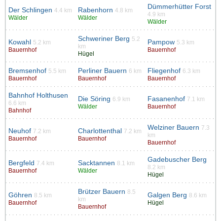
Dümmerhütter Forst
Der Schlingen
Rabenhorn
4.4 km
4.8 km
4.9 km
Wälder
Wälder
Wälder
Schweriner Berg
5.2
Kowahl
Pampow
5.2 km
5.3 km
km
Bauernhof
Bauernhof
Hügel
Bremsenhof
Perliner Bauern
Fliegenhof
5.5 km
6 km
6.3 km
Bauernhof
Bauernhof
Bauernhof
Bahnhof Holthusen
Die Söring
Fasanenhof
6.9 km
7.1 km
6.6 km
Wälder
Bauernhof
Bahnhof
Welziner Bauern
7.3
Neuhof
Charlottenthal
7.2 km
7.2 km
km
Bauernhof
Bauernhof
Bauernhof
Gadebuscher Berg
Bergfeld
Sacktannen
7.4 km
8.1 km
8.2 km
Bauernhof
Wälder
Hügel
Brützer Bauern
8.5
Göhren
Galgen Berg
8.5 km
8.6 km
km
Bauernhof
Hügel
Bauernhof