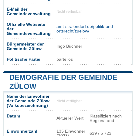
E-Mail der
Nicht verfügbar
Gemeindeverwaltung
Offizielle Webseite
amt-stralendorf.de/politik-und-
der
ortsrecht/zuelow/
Gemeindeverwaltung
Bürgermeister der
Ingo Büchner
Gemeinde Zülow
Politische Partei
parteilos
DEMOGRAFIE DER GEMEINDE
ZÜLOW
Name der Einwohner
der Gemeinde Zülow
Nicht verfügbar
(Volksbezeichnung)
Datum
Klassifiziert nach
Aktueller Wert
Region/Land
Einwohnerzahl
135 Einwohner
639 / 5 723
(2023)