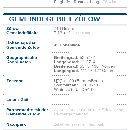
Flughafen Rostock-Laage
76.4 km
GEMEINDEGEBIET ZÜLOW
Zülow
713 Hektar
Gemeindefläche
7,13 km²
(2,75 sq mi)
Höhenlage der
49 Höhenlage
Gemeinde Zülow
Geographische
Breitengrad:
53.5772
Koordinaten
Längengrad:
11.2714
Breitengrad:
53° 34' 38'' Norden
Längengrad:
11° 16' 17'' Osten
Zeitzone
UTC
+1:00 (Europe/Berlin)
Sommerzeit : UTC +2:00
Winterzeit : UTC +1:00
Lokale Zeit
Partnerstädte mit der
Aktuell hat die Gemeinde Zülow keine
Gemeinde Zülow
Partnergemeinden
Naturpark
Zülow liegt in keinem Naturpark