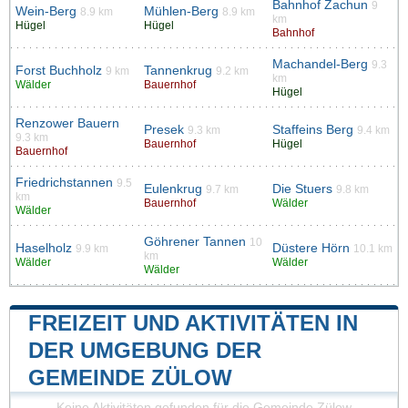
Bahnhof Zachun
9
Wein-Berg
Mühlen-Berg
8.9 km
8.9 km
km
Hügel
Hügel
Bahnhof
Machandel-Berg
9.3
Forst Buchholz
Tannenkrug
9 km
9.2 km
km
Wälder
Bauernhof
Hügel
Renzower Bauern
Presek
Staffeins Berg
9.3 km
9.4 km
9.3 km
Bauernhof
Hügel
Bauernhof
Friedrichstannen
9.5
Eulenkrug
Die Stuers
9.7 km
9.8 km
km
Bauernhof
Wälder
Wälder
Göhrener Tannen
10
Haselholz
Düstere Hörn
9.9 km
10.1 km
km
Wälder
Wälder
Wälder
FREIZEIT UND AKTIVITÄTEN IN
DER UMGEBUNG DER
GEMEINDE ZÜLOW
Keine Aktivitäten gefunden für die Gemeinde Zülow