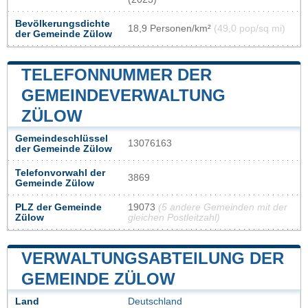
Bevölkerungsdichte
18,9 Personen/km²
(49,0 pop/sq mi)
der Gemeinde Zülow
TELEFONNUMMER DER
GEMEINDEVERWALTUNG
ZÜLOW
Gemeindeschlüssel
13076163
der Gemeinde Zülow
Telefonvorwahl der
3869
Gemeinde Zülow
PLZ der Gemeinde
19073
(5 andere Gemeinden mit der
Zülow
gleichen Postleitzahl)
VERWALTUNGSABTEILUNG DER
GEMEINDE ZÜLOW
Land
Deutschland