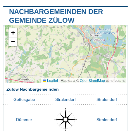
NACHBARGEMEINDEN DER
GEMEINDE ZÜLOW
+
−
Leaflet
|
Map data ©
OpenStreetMap
contributors
Zülow Nachbargemeinden
Gottesgabe
Stralendorf
Stralendorf
Dümmer
Stralendorf