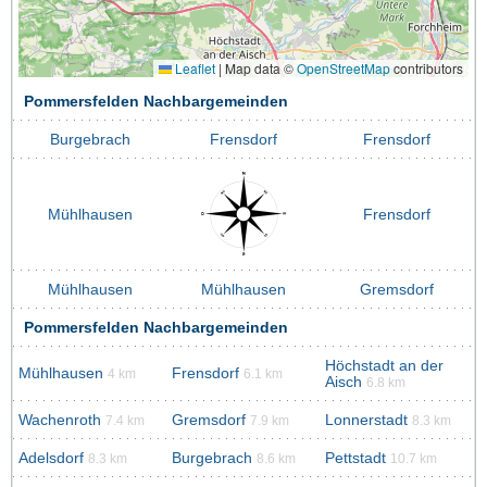
Leaflet
|
Map data ©
OpenStreetMap
contributors
Pommersfelden Nachbargemeinden
Burgebrach
Frensdorf
Frensdorf
Mühlhausen
Frensdorf
Mühlhausen
Mühlhausen
Gremsdorf
Pommersfelden Nachbargemeinden
Höchstadt an der
Mühlhausen
Frensdorf
4 km
6.1 km
Aisch
6.8 km
Wachenroth
Gremsdorf
Lonnerstadt
7.4 km
7.9 km
8.3 km
Adelsdorf
Burgebrach
Pettstadt
8.3 km
8.6 km
10.7 km