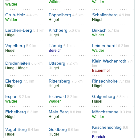
Wälder
Wälder
Wälder
Grub-Holz
Pöppelberg
Schallenberg
4.4 km
4.6 km
4.9 km
Wälder
Hügel
Hügel
Lerchen-Berg
Kirchberg
Birkach
5.1 km
5.6 km
5.7 km
Hügel
Hügel
Wälder
Vogelberg
Tännig
Leimenhardt
5.9 km
6.1 km
6.2 km
Hügel
Bereich
Wälder
Klein Wachenroth
7.4
Drudenleiten
Uttsberg
6.6 km
7.2 km
km
Hang, Hänge
Hügel
Bauernhof
Eierberg
Rittersberg
Rinsachhöhe
7.5 km
7.5 km
7.7 km
Hügel
Hügel
Hügel
Espan
Eichwald
Galgenberg
8.2 km
8.2 km
8.3 km
Wälder
Wälder
Hügel
Eichelberg
Main Berg
Mönchstanne
8.3 km
8.8 km
9.3 km
Hügel
Hügel
Wälder
Kirschenschlag
9.6
Vogel-Berg
Goldberg
9.4 km
9.6 km
km
Hügel
Hügel
Bereich