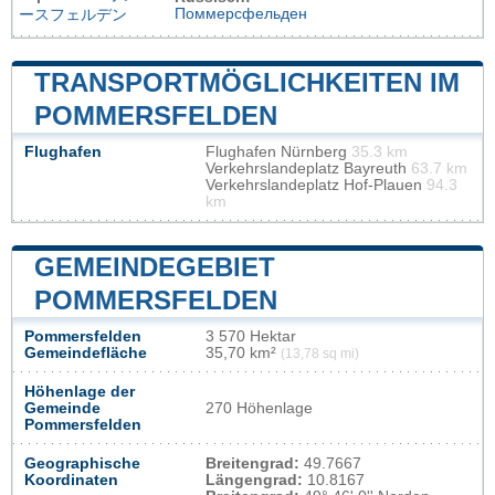
Поммерсфельден
ースフェルデン
TRANSPORTMÖGLICHKEITEN IM
POMMERSFELDEN
Flughafen
Flughafen Nürnberg
35.3 km
Verkehrslandeplatz Bayreuth
63.7 km
Verkehrslandeplatz Hof-Plauen
94.3
km
GEMEINDEGEBIET
POMMERSFELDEN
Pommersfelden
3 570 Hektar
Gemeindefläche
35,70 km²
(13,78 sq mi)
Höhenlage der
Gemeinde
270 Höhenlage
Pommersfelden
Geographische
Breitengrad:
49.7667
Koordinaten
Längengrad:
10.8167