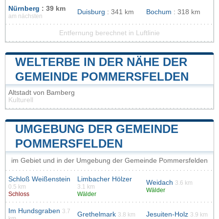
Nürnberg
: 39 km
Duisburg
: 341 km
Bochum
: 318 km
am nächsten
Entfernung berechnet in Luftlinie
WELTERBE IN DER NÄHE DER
GEMEINDE POMMERSFELDEN
Altstadt von Bamberg
Kulturell
UMGEBUNG DER GEMEINDE
POMMERSFELDEN
im Gebiet und in der Umgebung der Gemeinde Pommersfelden
Schloß Weißenstein
Limbacher Hölzer
Weidach
3.6 km
0.5 km
3.1 km
Wälder
Schloss
Wälder
Im Hundsgraben
3.7
Grethelmark
Jesuiten-Holz
3.8 km
3.9 km
km