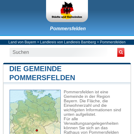
Pommersfelden
Land von Bayern
>
Landkreis von Landkreis Bamberg
>
Pommersfelden
DIE GEMEINDE
POMMERSFELDEN
Pommersfelden ist eine
Gemeinde in der Region
Bayern. Die Fläche, die
Einwohnerzahl und die
wichtigsten Informationen sind
unten aufgelistet.
Für alle
Verwaltungsangelegenheiten
können Sie sich an das
Rathaus von Pommersfelden