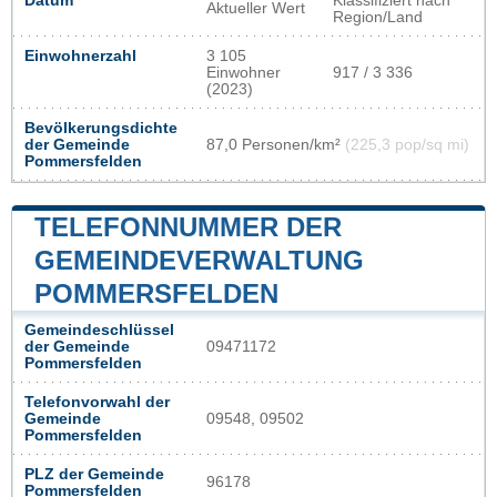
Datum
Klassifiziert nach
Aktueller Wert
Region/Land
Einwohnerzahl
3 105
Einwohner
917 / 3 336
(2023)
Bevölkerungsdichte
der Gemeinde
87,0 Personen/km²
(225,3 pop/sq mi)
Pommersfelden
TELEFONNUMMER DER
GEMEINDEVERWALTUNG
POMMERSFELDEN
Gemeindeschlüssel
der Gemeinde
09471172
Pommersfelden
Telefonvorwahl der
Gemeinde
09548, 09502
Pommersfelden
PLZ der Gemeinde
96178
Pommersfelden