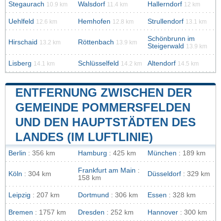
Stegaurach
Walsdorf
Hallerndorf
10.9 km
11.4 km
12 km
Uehlfeld
Hemhofen
Strullendorf
12.6 km
12.8 km
13.1 km
Schönbrunn im
Hirschaid
Röttenbach
13.2 km
13.9 km
Steigerwald
13.9 km
Lisberg
Schlüsselfeld
Altendorf
14.1 km
14.2 km
14.5 km
ENTFERNUNG ZWISCHEN DER
GEMEINDE POMMERSFELDEN
UND DEN HAUPTSTÄDTEN DES
LANDES (IM LUFTLINIE)
Berlin
: 356 km
Hamburg
: 425 km
München
: 189 km
Frankfurt am Main
:
Köln
: 304 km
Düsseldorf
: 329 km
158 km
Leipzig
: 207 km
Dortmund
: 306 km
Essen
: 328 km
Bremen
: 1757 km
Dresden
: 252 km
Hannover
: 300 km