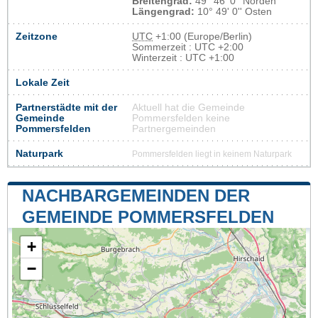
Breitengrad:
49° 46' 0'' Norden
Längengrad:
10° 49' 0'' Osten
Zeitzone
UTC
+1:00 (Europe/Berlin)
Sommerzeit : UTC +2:00
Winterzeit : UTC +1:00
Lokale Zeit
Partnerstädte mit der
Aktuell hat die Gemeinde
Gemeinde
Pommersfelden keine
Pommersfelden
Partnergemeinden
Naturpark
Pommersfelden liegt in keinem Naturpark
NACHBARGEMEINDEN DER
GEMEINDE POMMERSFELDEN
+
−