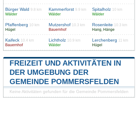
Bürger Wald
Kammerforst
Spitalholz
9.8 km
9.9 km
10 km
Wälder
Wälder
Wälder
Pfaffenberg
Mutzershof
Rosenleite
10 km
10.3 km
10.3 km
Hügel
Bauernhof
Hang, Hänge
Kaifeck
Lichtholz
Lerchenberg
10.4 km
10.9 km
11 km
Bauernhof
Wälder
Hügel
FREIZEIT UND AKTIVITÄTEN IN
DER UMGEBUNG DER
GEMEINDE POMMERSFELDEN
Keine Aktivitäten gefunden für die Gemeinde Pommersfelden