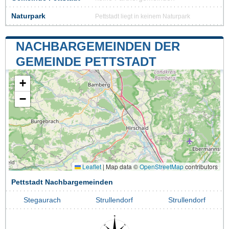
Naturpark
Pettstadt liegt in keinem Naturpark
NACHBARGEMEINDEN DER
GEMEINDE PETTSTADT
+
−
Leaflet
|
Map data ©
OpenStreetMap
contributors
Pettstadt Nachbargemeinden
Stegaurach
Strullendorf
Strullendorf