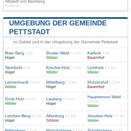
Altstadt von Bamberg
Kulturell
UMGEBUNG DER GEMEINDE
PETTSTADT
im Gebiet und in der Umgebung der Gemeinde Pettstadt
Main Berg
Bruder-Wald
Kaifeck
2 km
3.4 km
4 km
Hügel
Wälder
Bauernhof
Steinbühl
Krechel-Holz
Lichtholz
4 km
5.3 km
5.7 km
Hügel
Wälder
Wälder
Leimenhardt
Mittelberg
Mutzershof
5.8 km
6.1 km
6.2 km
Wälder
Hügel
Bauernhof
Hauptsmoor-Wald
Grub-Holz
Lauberg
6.6 km
6.6 km
6.8 km
Wälder
Hügel
Wälder
Lerchen-Berg
Altenburg
Jesuiten-Holz
6.8 km
7.1 km
7.7 km
Hügel
Schloss
Wälder
Rittersberg
Mönchstanne
Schallenberg
7.7 km
8.4 km
8.4 km