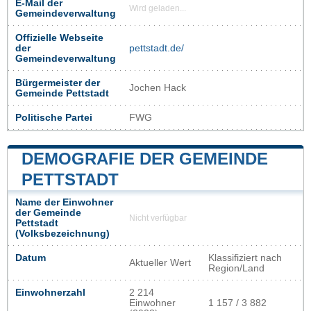
E-Mail der
Wird geladen...
Gemeindeverwaltung
Offizielle Webseite
der
pettstadt.de/
Gemeindeverwaltung
Bürgermeister der
Jochen Hack
Gemeinde Pettstadt
Politische Partei
FWG
DEMOGRAFIE DER GEMEINDE
PETTSTADT
Name der Einwohner
der Gemeinde
Nicht verfügbar
Pettstadt
(Volksbezeichnung)
Datum
Klassifiziert nach
Aktueller Wert
Region/Land
Einwohnerzahl
2 214
Einwohner
1 157 / 3 882