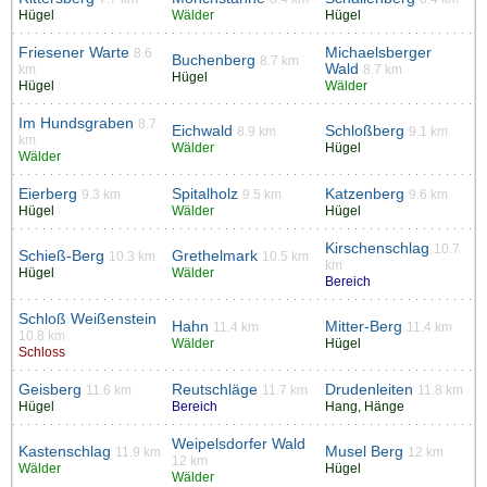
Hügel
Wälder
Hügel
Friesener Warte
Michaelsberger
8.6
Buchenberg
8.7 km
Wald
km
8.7 km
Hügel
Hügel
Wälder
Im Hundsgraben
8.7
Eichwald
Schloßberg
8.9 km
9.1 km
km
Wälder
Hügel
Wälder
Eierberg
Spitalholz
Katzenberg
9.3 km
9.5 km
9.6 km
Hügel
Wälder
Hügel
Kirschenschlag
10.7
Schieß-Berg
Grethelmark
10.3 km
10.5 km
km
Hügel
Wälder
Bereich
Schloß Weißenstein
Hahn
Mitter-Berg
11.4 km
11.4 km
10.8 km
Wälder
Hügel
Schloss
Geisberg
Reutschläge
Drudenleiten
11.6 km
11.7 km
11.8 km
Hügel
Bereich
Hang, Hänge
Weipelsdorfer Wald
Kastenschlag
Musel Berg
11.9 km
12 km
12 km
Wälder
Hügel
Wälder