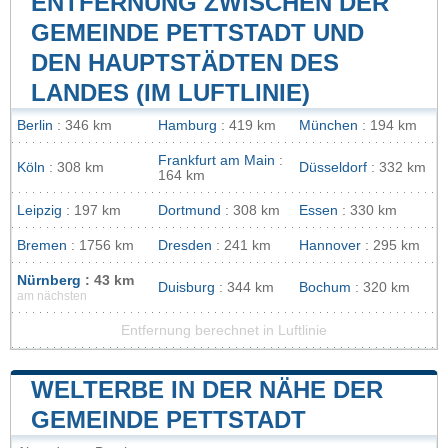
ENTFERNUNG ZWISCHEN DER
GEMEINDE PETTSTADT UND
DEN HAUPTSTÄDTEN DES
LANDES (IM LUFTLINIE)
Berlin
: 346 km
Hamburg
: 419 km
München
: 194 km
Frankfurt am Main
:
Köln
: 308 km
Düsseldorf
: 332 km
164 km
Leipzig
: 197 km
Dortmund
: 308 km
Essen
: 330 km
Bremen
: 1756 km
Dresden
: 241 km
Hannover
: 295 km
Nürnberg
: 43 km
Duisburg
: 344 km
Bochum
: 320 km
am nächsten
Entfernung berechnet in Luftlinie
WELTERBE IN DER NÄHE DER
GEMEINDE PETTSTADT