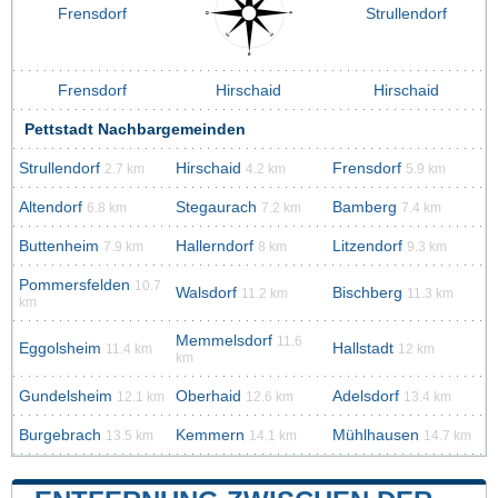
Frensdorf
Strullendorf
Frensdorf
Hirschaid
Hirschaid
Pettstadt Nachbargemeinden
Strullendorf
Hirschaid
Frensdorf
2.7 km
4.2 km
5.9 km
Altendorf
Stegaurach
Bamberg
6.8 km
7.2 km
7.4 km
Buttenheim
Hallerndorf
Litzendorf
7.9 km
8 km
9.3 km
Pommersfelden
10.7
Walsdorf
Bischberg
11.2 km
11.3 km
km
Memmelsdorf
11.6
Eggolsheim
Hallstadt
11.4 km
12 km
km
Gundelsheim
Oberhaid
Adelsdorf
12.1 km
12.6 km
13.4 km
Burgebrach
Kemmern
Mühlhausen
13.5 km
14.1 km
14.7 km