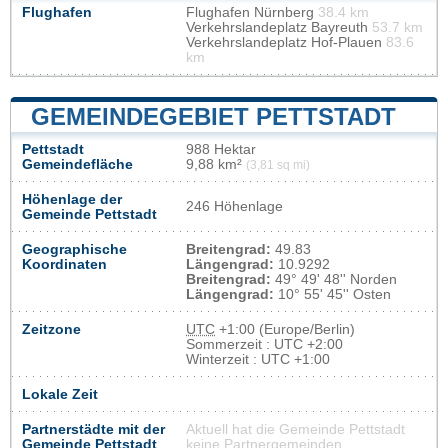
Flughafen
Flughafen Nürnberg
38.4 km
Verkehrslandeplatz Bayreuth
53.7 km
Verkehrslandeplatz Hof-Plauen
83.6
km
GEMEINDEGEBIET PETTSTADT
Pettstadt
988 Hektar
Gemeindefläche
9,88 km²
(3,81 sq mi)
Höhenlage der
246 Höhenlage
Gemeinde Pettstadt
Geographische
Breitengrad:
49.83
Koordinaten
Längengrad:
10.9292
Breitengrad:
49° 49' 48'' Norden
Längengrad:
10° 55' 45'' Osten
Zeitzone
UTC
+1:00 (Europe/Berlin)
Sommerzeit : UTC +2:00
Winterzeit : UTC +1:00
Lokale Zeit
Partnerstädte mit der
Aktuell hat die Gemeinde Pettstadt
Gemeinde Pettstadt
keine Partnergemeinden