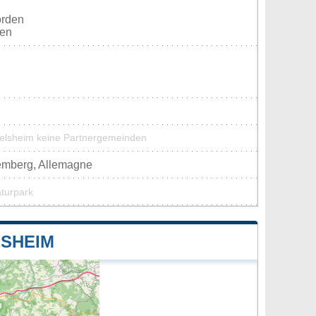
orden
ten
delsheim keine Partnergemeinden
emberg, Allemagne
aturpark
SHEIM