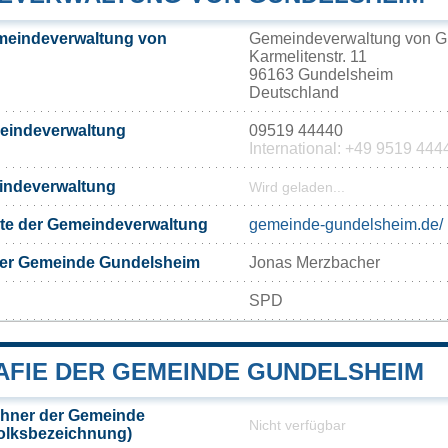
meindeverwaltung von
Gemeindeverwaltung von G
Karmelitenstr. 11
96163 Gundelsheim
Deutschland
meindeverwaltung
09519 44440
International: +49 9519 444
eindeverwaltung
Wird geladen...
eite der Gemeindeverwaltung
gemeinde-gundelsheim.de/
der Gemeinde Gundelsheim
Jonas Merzbacher
SPD
FIE DER GEMEINDE GUNDELSHEIM
hner der Gemeinde
Nicht verfügbar
olksbezeichnung)