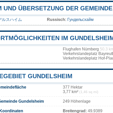
 UND ÜBERSETZUNG DER GEMEINDE
デルスハイム
Russisch:
Гундельсхайм
RTMÖGLICHKEITEN IM GUNDELSHEI
Flughafen Nürnberg
50.3 k
Verkehrslandeplatz Bayreu
Verkehrslandeplatz Hof-Pl
EGEBIET GUNDELSHEIM
meindefläche
377 Hektar
3,77 km²
(1,46 sq mi)
Gemeinde Gundelsheim
249 Höhenlage
Koordinaten
Breitengrad:
49.9389