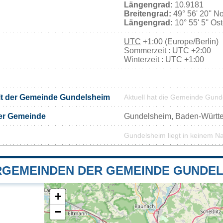
Längengrad:
10.9181
Breitengrad:
49° 56' 20'' N
Längengrad:
10° 55' 5'' Os
UTC
+1:00 (Europe/Berlin)
Sommerzeit : UTC +2:00
Winterzeit : UTC +1:00
it der Gemeinde Gundelsheim
Aktuell hat die Gemeinde Gun
er Gemeinde
Gundelsheim, Baden-Württ
Gundelsheim liegt in keinem N
GEMEINDEN DER GEMEINDE GUNDEL
+
−