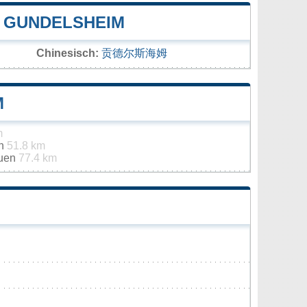
 GUNDELSHEIM
Chinesisch:
贡德尔斯海姆
M
m
th
51.8 km
auen
77.4 km