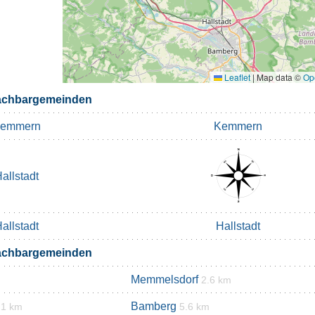
Leaflet
|
Map data ©
Op
achbargemeinden
emmern
Kemmern
allstadt
allstadt
Hallstadt
achbargemeinden
Memmelsdorf
2.6 km
Bamberg
.1 km
5.6 km