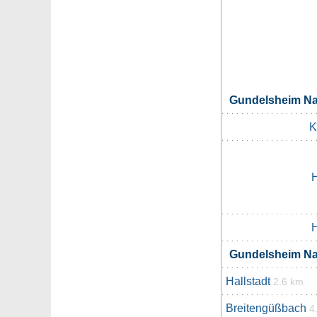
Gundelsheim N
K
H
H
Gundelsheim N
Hallstadt
2.6 km
Breitengüßbach
4