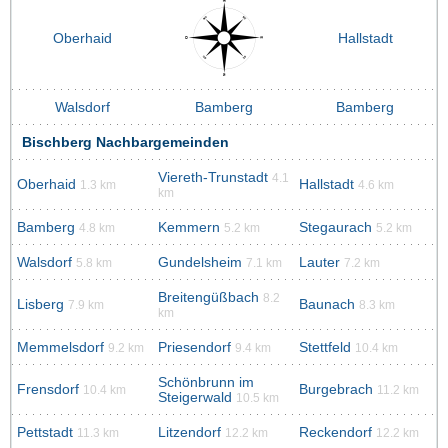
Oberhaid
Hallstadt
Walsdorf
Bamberg
Bamberg
Bischberg Nachbargemeinden
Viereth-Trunstadt
4.1
Oberhaid
Hallstadt
1.3 km
4.6 km
km
Bamberg
Kemmern
Stegaurach
4.8 km
5.2 km
5.2 km
Walsdorf
Gundelsheim
Lauter
5.8 km
7.1 km
7.2 km
Breitengüßbach
8.2
Lisberg
Baunach
7.9 km
8.3 km
km
Memmelsdorf
Priesendorf
Stettfeld
9.2 km
9.4 km
10.4 km
Schönbrunn im
Frensdorf
Burgebrach
10.4 km
11.2 km
Steigerwald
10.5 km
Pettstadt
Litzendorf
Reckendorf
11.3 km
12.2 km
12.2 km