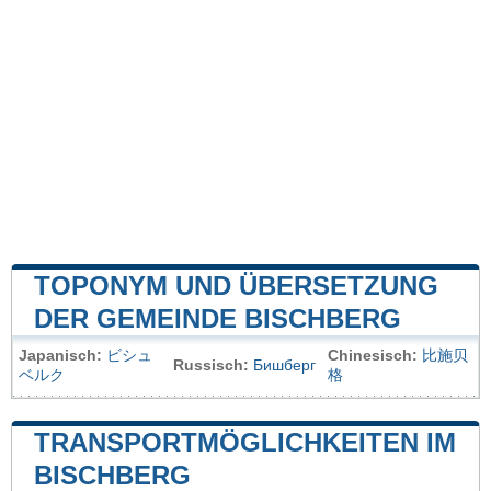
TOPONYM UND ÜBERSETZUNG
DER GEMEINDE BISCHBERG
Japanisch:
ビシュ
Chinesisch:
比施贝
Russisch:
Бишберг
ベルク
格
TRANSPORTMÖGLICHKEITEN IM
BISCHBERG