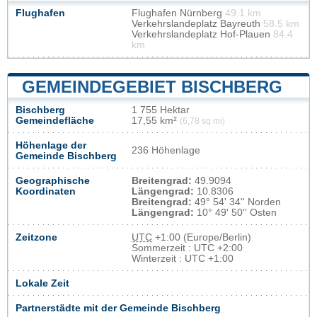
Flughafen
Flughafen Nürnberg
49.1 km
Verkehrslandeplatz Bayreuth
58.5 km
Verkehrslandeplatz Hof-Plauen
84.4
km
GEMEINDEGEBIET BISCHBERG
Bischberg
1 755 Hektar
Gemeindefläche
17,55 km²
(6,78 sq mi)
Höhenlage der
236 Höhenlage
Gemeinde Bischberg
Geographische
Breitengrad:
49.9094
Koordinaten
Längengrad:
10.8306
Breitengrad:
49° 54' 34'' Norden
Längengrad:
10° 49' 50'' Osten
Zeitzone
UTC
+1:00 (Europe/Berlin)
Sommerzeit : UTC +2:00
Winterzeit : UTC +1:00
Lokale Zeit
Partnerstädte mit der Gemeinde Bischberg