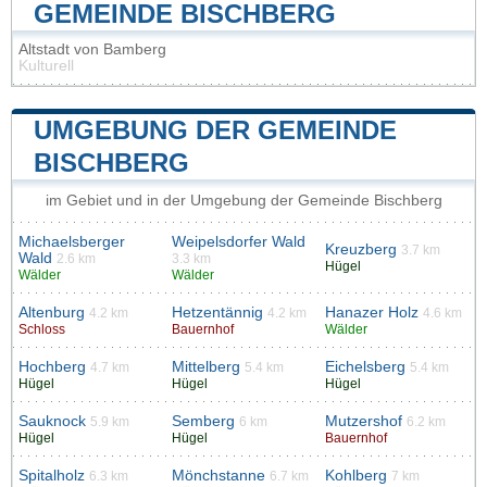
GEMEINDE BISCHBERG
Altstadt von Bamberg
Kulturell
UMGEBUNG DER GEMEINDE
BISCHBERG
im Gebiet und in der Umgebung der Gemeinde Bischberg
Michaelsberger
Weipelsdorfer Wald
Kreuzberg
3.7 km
Wald
2.6 km
3.3 km
Hügel
Wälder
Wälder
Altenburg
Hetzentännig
Hanazer Holz
4.2 km
4.2 km
4.6 km
Schloss
Bauernhof
Wälder
Hochberg
Mittelberg
Eichelsberg
4.7 km
5.4 km
5.4 km
Hügel
Hügel
Hügel
Sauknock
Semberg
Mutzershof
5.9 km
6 km
6.2 km
Hügel
Hügel
Bauernhof
Spitalholz
Mönchstanne
Kohlberg
6.3 km
6.7 km
7 km