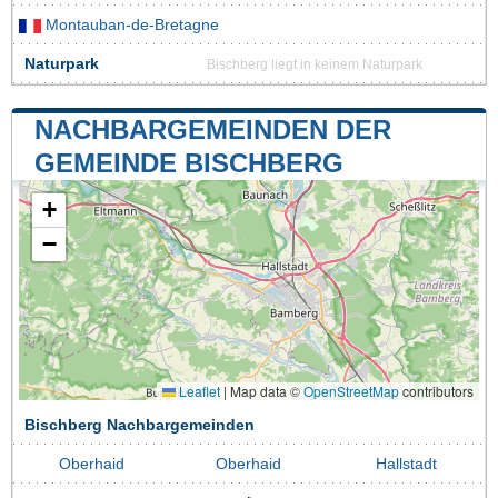
Montauban-de-Bretagne
Naturpark
Bischberg liegt in keinem Naturpark
NACHBARGEMEINDEN DER
GEMEINDE BISCHBERG
+
−
Leaflet
|
Map data ©
OpenStreetMap
contributors
Bischberg Nachbargemeinden
Oberhaid
Oberhaid
Hallstadt