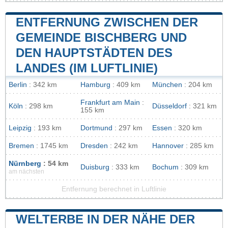
ENTFERNUNG ZWISCHEN DER
GEMEINDE BISCHBERG UND
DEN HAUPTSTÄDTEN DES
LANDES (IM LUFTLINIE)
Berlin
: 342 km
Hamburg
: 409 km
München
: 204 km
Frankfurt am Main
:
Köln
: 298 km
Düsseldorf
: 321 km
155 km
Leipzig
: 193 km
Dortmund
: 297 km
Essen
: 320 km
Bremen
: 1745 km
Dresden
: 242 km
Hannover
: 285 km
Nürnberg
: 54 km
Duisburg
: 333 km
Bochum
: 309 km
am nächsten
Entfernung berechnet in Luftlinie
WELTERBE IN DER NÄHE DER