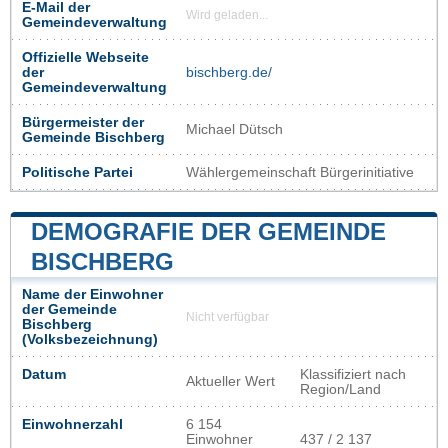
E-Mail der
Wird geladen...
Gemeindeverwaltung
Offizielle Webseite
der
bischberg.de/
Gemeindeverwaltung
Bürgermeister der
Michael Dütsch
Gemeinde Bischberg
Politische Partei
Wählergemeinschaft Bürgerinitiative
DEMOGRAFIE DER GEMEINDE
BISCHBERG
Name der Einwohner
der Gemeinde
Nicht verfügbar
Bischberg
(Volksbezeichnung)
Datum
Klassifiziert nach
Aktueller Wert
Region/Land
Einwohnerzahl
6 154
Einwohner
437 / 2 137