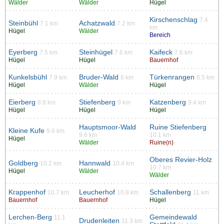
Wälder
Wälder
Hügel
Kirschenschlag
7.4
Steinbühl
Achatzwald
7.1 km
7.2 km
km
Hügel
Wälder
Bereich
Eyerberg
Steinhügel
Kaifeck
7.5 km
7.6 km
7.6 km
Hügel
Hügel
Bauernhof
Kunkelsbühl
Bruder-Wald
Türkenrangen
7.9 km
8 km
8.5 km
Hügel
Wälder
Hügel
Eierberg
Stiefenberg
Katzenberg
8.8 km
9 km
9.4 km
Hügel
Hügel
Hügel
Hauptsmoor-Wald
Ruine Stiefenberg
Kleine Kufe
9.6 km
9.6 km
10.1 km
Hügel
Wälder
Ruine(n)
Oberes Revier-Holz
Goldberg
Hannwald
10.2 km
10.4 km
10.7 km
Hügel
Wälder
Wälder
Krappenhof
Leucherhof
Schallenberg
10.7 km
10.8 km
11 km
Bauernhof
Bauernhof
Hügel
Lerchen-Berg
Gemeindewald
11.1
Drudenleiten
11.3 km