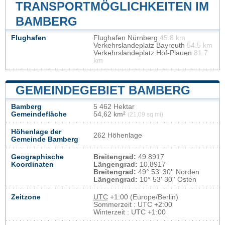
TRANSPORTMÖGLICHKEITEN IM
BAMBERG
Flughafen
Flughafen Nürnberg
45.8 km
Verkehrslandeplatz Bayreuth
54.5 km
Verkehrslandeplatz Hof-Plauen
81.7
km
GEMEINDEGEBIET BAMBERG
Bamberg
5 462 Hektar
Gemeindefläche
54,62 km²
(21,09 sq mi)
Höhenlage der
262 Höhenlage
Gemeinde Bamberg
Geographische
Breitengrad:
49.8917
Koordinaten
Längengrad:
10.8917
Breitengrad:
49° 53' 30'' Norden
Längengrad:
10° 53' 30'' Osten
Zeitzone
UTC
+1:00 (Europe/Berlin)
Sommerzeit : UTC +2:00
Winterzeit : UTC +1:00