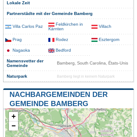
Lokale Zeit
Partnerstädte mit der Gemeinde Bamberg
Feldkirchen in
Villa Carlos Paz
Villach
Kärnten
Prag
Rodez
Esztergom
Nagaoka
Bedford
Namensvetter der
Bamberg, South Carolina, États-Unis
Gemeinde
Naturpark
Bamberg liegt in keinem Naturpark
NACHBARGEMEINDEN DER
GEMEINDE BAMBERG
+
−