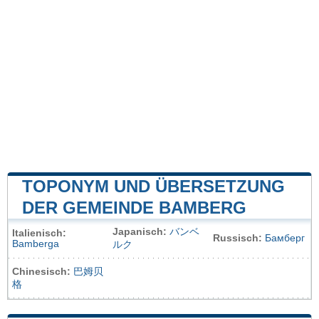
TOPONYM UND ÜBERSETZUNG
DER GEMEINDE BAMBERG
Japanisch:
バンベ
Italienisch:
Russisch:
Бамберг
Bamberga
ルク
Chinesisch:
巴姆贝
格