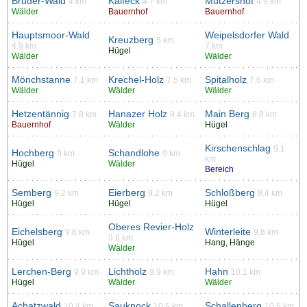
Bruder-Wald
Kaifeck
Mutzershof
4 km
4.7 km
4.9 km
Wälder
Bauernhof
Bauernhof
Hauptsmoor-Wald
Weipelsdorfer Wald
Kreuzberg
5 km
4.9 km
7 km
Hügel
Wälder
Wälder
Mönchstanne
Krechel-Holz
Spitalholz
7.1 km
7.5 km
7.6 km
Wälder
Wälder
Wälder
Hetzentännig
Hanazer Holz
Main Berg
7.8 km
8.4 km
8.8 km
Bauernhof
Wälder
Hügel
Kirschenschlag
9.1
Hochberg
Schandlohe
9 km
9 km
km
Hügel
Wälder
Bereich
Semberg
Eierberg
Schloßberg
9.2 km
9.2 km
9.4 km
Hügel
Hügel
Hügel
Oberes Revier-Holz
Eichelsberg
Winterleite
9.6 km
9.8 km
9.6 km
Hügel
Hang, Hänge
Wälder
Lerchen-Berg
Lichtholz
Hahn
9.9 km
9.9 km
10.1 km
Hügel
Wälder
Wälder
Achatzwald
Sauknock
Schallenberg
10.4 km
10.5 km
10.5 km