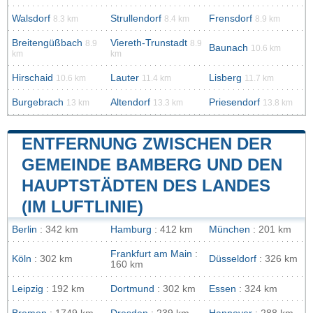
Walsdorf
Strullendorf
Frensdorf
8.3 km
8.4 km
8.9 km
Breitengüßbach
Viereth-Trunstadt
8.9
8.9
Baunach
10.6 km
km
km
Hirschaid
Lauter
Lisberg
10.6 km
11.4 km
11.7 km
Burgebrach
Altendorf
Priesendorf
13 km
13.3 km
13.8 km
ENTFERNUNG ZWISCHEN DER
GEMEINDE BAMBERG UND DEN
HAUPTSTÄDTEN DES LANDES
(IM LUFTLINIE)
Berlin
: 342 km
Hamburg
: 412 km
München
: 201 km
Frankfurt am Main
:
Köln
: 302 km
Düsseldorf
: 326 km
160 km
Leipzig
: 192 km
Dortmund
: 302 km
Essen
: 324 km