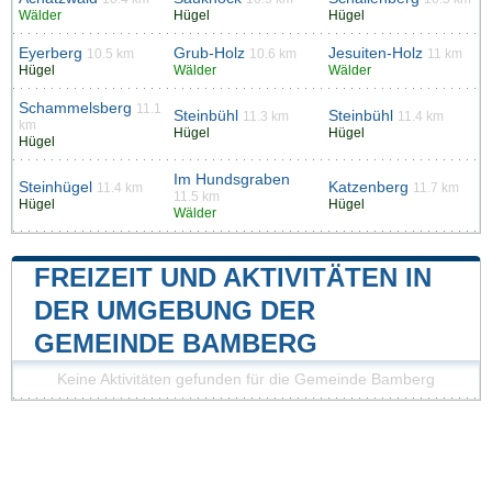
Wälder
Hügel
Hügel
Eyerberg
Grub-Holz
Jesuiten-Holz
10.5 km
10.6 km
11 km
Hügel
Wälder
Wälder
Schammelsberg
11.1
Steinbühl
Steinbühl
11.3 km
11.4 km
km
Hügel
Hügel
Hügel
Im Hundsgraben
Steinhügel
Katzenberg
11.4 km
11.7 km
11.5 km
Hügel
Hügel
Wälder
FREIZEIT UND AKTIVITÄTEN IN
DER UMGEBUNG DER
GEMEINDE BAMBERG
Keine Aktivitäten gefunden für die Gemeinde Bamberg