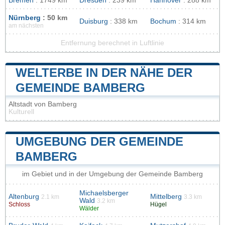
Bremen
: 1749 km
Dresden
: 239 km
Hannover
: 288 km
Nürnberg
: 50 km
Duisburg
: 338 km
Bochum
: 314 km
am nächsten
Entfernung berechnet in Luftlinie
WELTERBE IN DER NÄHE DER
GEMEINDE BAMBERG
Altstadt von Bamberg
Kulturell
UMGEBUNG DER GEMEINDE
BAMBERG
im Gebiet und in der Umgebung der Gemeinde Bamberg
Michaelsberger
Altenburg
Mittelberg
2.1 km
3.3 km
Wald
3.2 km
Schloss
Hügel
Wälder