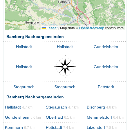
Leaflet
|
Map data ©
OpenStreetMap
contributors
Bamberg Nachbargemeinden
Hallstadt
Hallstadt
Gundelsheim
Hallstadt
Gundelsheim
Stegaurach
Stegaurach
Pettstadt
Bamberg Nachbargemeinden
Hallstadt
Stegaurach
Bischberg
4.7 km
4.7 km
4.8 km
Gundelsheim
Oberhaid
Memmelsdorf
5.6 km
6.1 km
6.4 km
Kemmern
Pettstadt
Litzendorf
6.7 km
7.4 km
7.8 km