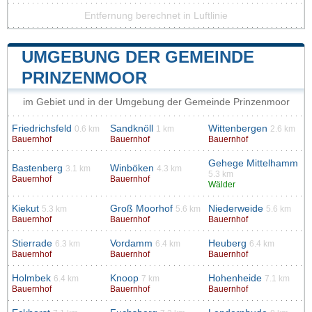
Entfernung berechnet in Luftlinie
UMGEBUNG DER GEMEINDE
PRINZENMOOR
im Gebiet und in der Umgebung der Gemeinde Prinzenmoor
Friedrichsfeld
Sandknöll
Wittenbergen
0.6 km
1 km
2.6 km
Bauernhof
Bauernhof
Bauernhof
Gehege Mittelhamm
Bastenberg
Winböken
3.1 km
4.3 km
5.3 km
Bauernhof
Bauernhof
Wälder
Kiekut
Groß Moorhof
Niederweide
5.3 km
5.6 km
5.6 km
Bauernhof
Bauernhof
Bauernhof
Stierrade
Vordamm
Heuberg
6.3 km
6.4 km
6.4 km
Bauernhof
Bauernhof
Bauernhof
Holmbek
Knoop
Hohenheide
6.4 km
7 km
7.1 km
Bauernhof
Bauernhof
Bauernhof