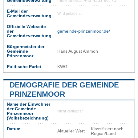
Gemeindeverwaltung
International: +49 4331 66770
E-Mail der
Wird geladen...
Gemeindeverwaltung
Offizielle Webseite
der
gemeinde-prinzenmoor.de/
Gemeindeverwaltung
Bürgermeister der
Gemeinde
Hans August Ammon
Prinzenmoor
Politische Partei
KWG
DEMOGRAFIE DER GEMEINDE
PRINZENMOOR
Name der Einwohner
der Gemeinde
Nicht verfügbar
Prinzenmoor
(Volksbezeichnung)
Datum
Klassifiziert nach
Aktueller Wert
Region/Land