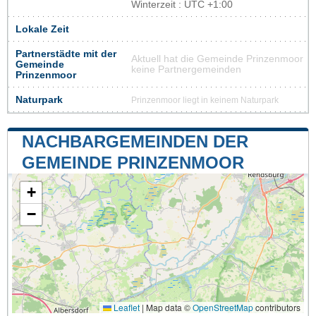
Winterzeit : UTC +1:00
Lokale Zeit
Partnerstädte mit der
Aktuell hat die Gemeinde Prinzenmoor
Gemeinde
keine Partnergemeinden
Prinzenmoor
Naturpark
Prinzenmoor liegt in keinem Naturpark
NACHBARGEMEINDEN DER
GEMEINDE PRINZENMOOR
+
−
Leaflet
|
Map data ©
OpenStreetMap
contributors