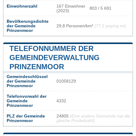
Einwohnerzahl
167 Einwohner
803 / 5 691
(2023)
Bevölkerungsdichte
der Gemeinde
29,8 Personen/km²
(77,2 pop/sq mi)
Prinzenmoor
TELEFONNUMMER DER
GEMEINDEVERWALTUNG
PRINZENMOOR
Gemeindeschlüssel
der Gemeinde
01058129
Prinzenmoor
Telefonvorwahl der
Gemeinde
4332
Prinzenmoor
PLZ der Gemeinde
24805
(Eine andere Gemeinde hat die
Prinzenmoor
gleiche Postleitzahl)