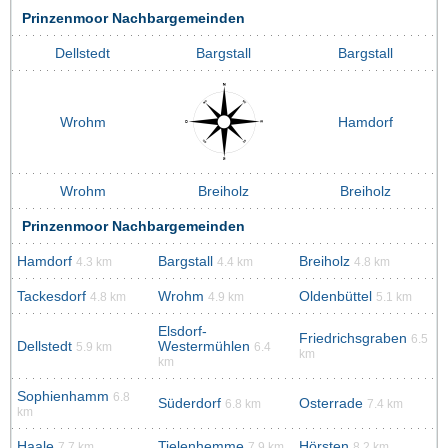
Prinzenmoor Nachbargemeinden
Dellstedt
Bargstall
Bargstall
Wrohm
Hamdorf
Wrohm
Breiholz
Breiholz
Prinzenmoor Nachbargemeinden
Hamdorf
Bargstall
Breiholz
4.3 km
4.4 km
4.8 km
Tackesdorf
Wrohm
Oldenbüttel
4.8 km
4.9 km
5.1 km
Elsdorf-
Friedrichsgraben
6.5
Dellstedt
Westermühlen
5.9 km
6.4
km
km
Sophienhamm
6.8
Süderdorf
Osterrade
6.8 km
7.4 km
km
Haale
Tielenhemme
Hörsten
7.7 km
7.9 km
8.2 km