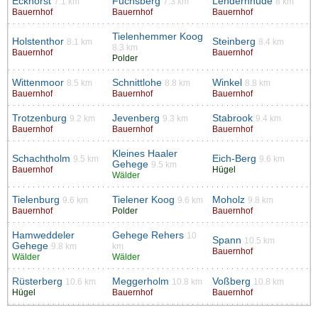
Eckhorst
Fuchsberg
Lendernhude
7.1 km
7.3 km
8 km
Bauernhof
Bauernhof
Bauernhof
Tielenhemmer Koog
Holstenthor
Steinberg
8.1 km
8.4 km
8.3 km
Bauernhof
Bauernhof
Polder
Wittenmoor
Schnittlohe
Winkel
8.5 km
8.8 km
8.8 km
Bauernhof
Bauernhof
Bauernhof
Trotzenburg
Jevenberg
Stabrook
9.2 km
9.3 km
9.4 km
Bauernhof
Bauernhof
Bauernhof
Kleines Haaler
Schachtholm
Eich-Berg
9.5 km
9.6 km
Gehege
9.5 km
Bauernhof
Hügel
Wälder
Tielenburg
Tielener Koog
Moholz
9.6 km
9.6 km
9.8 km
Bauernhof
Polder
Bauernhof
Hamweddeler
Gehege Rehers
10
Spann
10.5 km
Gehege
9.8 km
km
Bauernhof
Wälder
Wälder
Rüsterberg
Meggerholm
Voßberg
10.6 km
10.8 km
10.8 km
Hügel
Bauernhof
Bauernhof