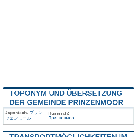
TOPONYM UND ÜBERSETZUNG
DER GEMEINDE PRINZENMOOR
Japanisch:
プリン
Russisch:
Принценмор
ツェンモール
TRANSPORTMÖGLICHKEITEN IM