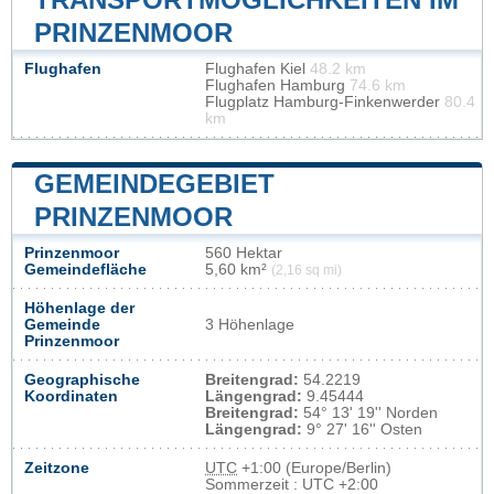
PRINZENMOOR
Flughafen
Flughafen Kiel
48.2 km
Flughafen Hamburg
74.6 km
Flugplatz Hamburg-Finkenwerder
80.4
km
GEMEINDEGEBIET
PRINZENMOOR
Prinzenmoor
560 Hektar
Gemeindefläche
5,60 km²
(2,16 sq mi)
Höhenlage der
Gemeinde
3 Höhenlage
Prinzenmoor
Geographische
Breitengrad:
54.2219
Koordinaten
Längengrad:
9.45444
Breitengrad:
54° 13' 19'' Norden
Längengrad:
9° 27' 16'' Osten
Zeitzone
UTC
+1:00 (Europe/Berlin)
Sommerzeit : UTC +2:00