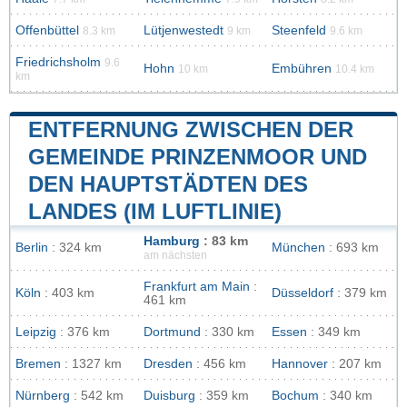
Offenbüttel
Lütjenwestedt
Steenfeld
8.3 km
9 km
9.6 km
Friedrichsholm
9.6
Hohn
Embühren
10 km
10.4 km
km
ENTFERNUNG ZWISCHEN DER
GEMEINDE PRINZENMOOR UND
DEN HAUPTSTÄDTEN DES
LANDES (IM LUFTLINIE)
Hamburg
: 83 km
Berlin
: 324 km
München
: 693 km
am nächsten
Frankfurt am Main
:
Köln
: 403 km
Düsseldorf
: 379 km
461 km
Leipzig
: 376 km
Dortmund
: 330 km
Essen
: 349 km
Bremen
: 1327 km
Dresden
: 456 km
Hannover
: 207 km
Nürnberg
: 542 km
Duisburg
: 359 km
Bochum
: 340 km