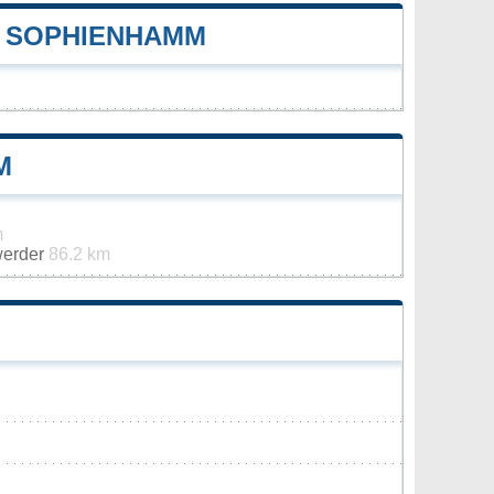
 SOPHIENHAMM
M
m
werder
86.2 km