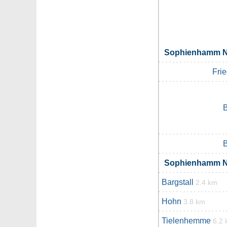
Sophienhamm N
Fri
B
B
Sophienhamm N
Bargstall
2.4 km
Hohn
3.8 km
Tielenhemme
6.2