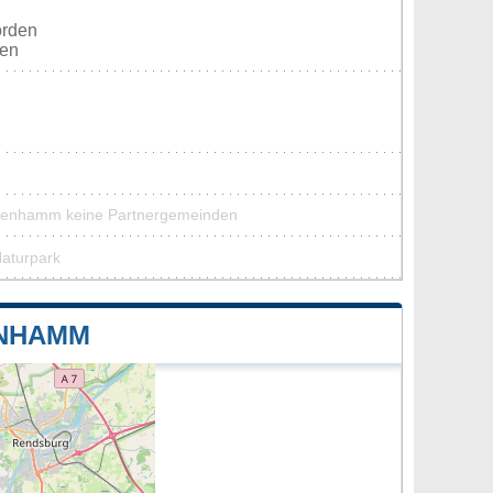
orden
ten
hienhamm keine Partnergemeinden
Naturpark
ENHAMM