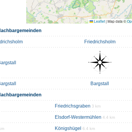
Leaflet
|
Map data ©
Op
achbargemeinden
edrichsholm
Friedrichsholm
argstall
argstall
Bargstall
achbargemeinden
Friedrichsgraben
3 km
Elsdorf-Westermühlen
4.4 km
Königshügel
 km
6.4 km