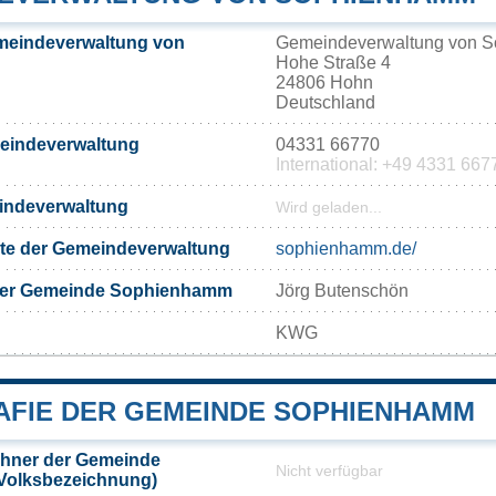
meindeverwaltung von
Gemeindeverwaltung von 
Hohe Straße 4
24806 Hohn
Deutschland
meindeverwaltung
04331 66770
International: +49 4331 667
eindeverwaltung
Wird geladen...
eite der Gemeindeverwaltung
sophienhamm.de/
der Gemeinde Sophienhamm
Jörg Butenschön
KWG
FIE DER GEMEINDE SOPHIENHAMM
hner der Gemeinde
Nicht verfügbar
Volksbezeichnung)