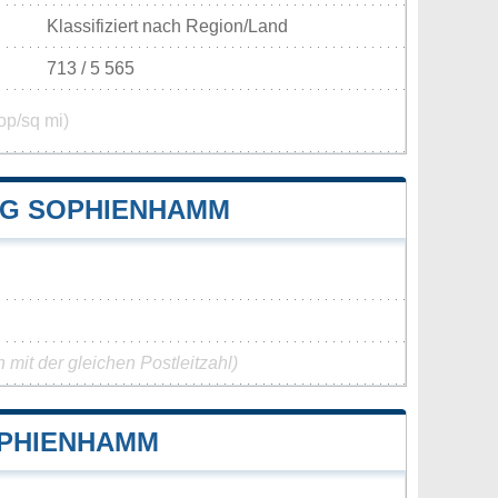
Klassifiziert nach Region/Land
713 / 5 565
op/sq mi)
G SOPHIENHAMM
mit der gleichen Postleitzahl)
OPHIENHAMM