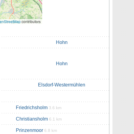
enStreetMap
contributors
Hohn
Hohn
Elsdorf-Westermühlen
Friedrichsholm
3.6 km
Christiansholm
6.1 km
Prinzenmoor
6.8 km