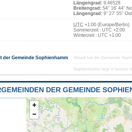
Längengrad:
9.46528
Breitengrad:
54° 16' 44'' N
Längengrad:
9° 27' 55'' Os
UTC
+1:00 (Europe/Berlin)
Sommerzeit : UTC +2:00
Winterzeit : UTC +1:00
mit der Gemeinde Sophienhamm
Aktuell hat die Gemeinde Sop
Sophienhamm liegt in keinem 
GEMEINDEN DER GEMEINDE SOPHI
+
−