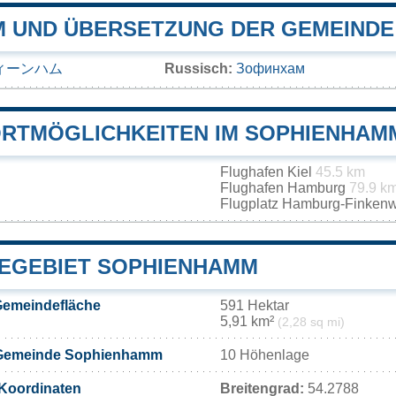
 UND ÜBERSETZUNG DER GEMEINDE
ィーンハム
Russisch:
Зофинхам
RTMÖGLICHKEITEN IM SOPHIENHAM
Flughafen Kiel
45.5 km
Flughafen Hamburg
79.9 k
Flugplatz Hamburg-Finken
EGEBIET SOPHIENHAMM
emeindefläche
591 Hektar
5,91 km²
(2,28 sq mi)
 Gemeinde Sophienhamm
10 Höhenlage
Koordinaten
Breitengrad:
54.2788