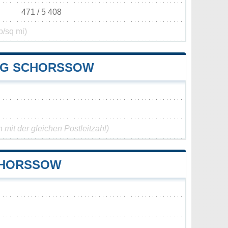
471 / 5 408
p/sq mi)
NG SCHORSSOW
mit der gleichen Postleitzahl)
CHORSSOW