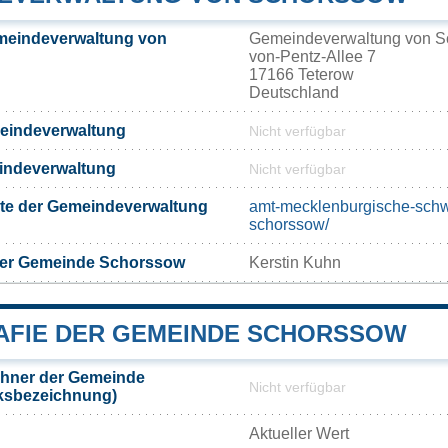
meindeverwaltung von
Gemeindeverwaltung von S
von-Pentz-Allee 7
17166 Teterow
Deutschland
meindeverwaltung
Nicht verfügbar
eindeverwaltung
Nicht verfügbar
eite der Gemeindeverwaltung
amt-mecklenburgische-sch
schorssow/
der Gemeinde Schorssow
Kerstin Kuhn
FIE DER GEMEINDE SCHORSSOW
hner der Gemeinde
Nicht verfügbar
ksbezeichnung)
Aktueller Wert