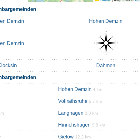
hbargemeinden
en Demzin
Hohen Demzin
en Demzin
Klocksin
Dahmen
hbargemeinden
Hohen Demzin
4 km
Vollrathsruhe
6.7 km
Langhagen
km
8.8 km
Hinrichshagen
9.8 km
Gielow
m
12.2 km