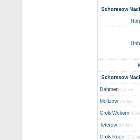
Schorssow Nac
Hoh
Hoh
Schorssow Nac
Dahmen
2.5 km
Moltzow
5.5 km
Groß Wokern
8.8 
Teterow
9.4 km
Groß Roge
12.1 k