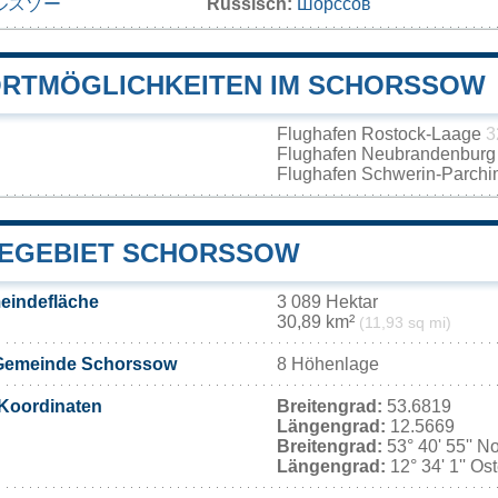
ルスゾー
Russisch:
Шорссов
RTMÖGLICHKEITEN IM SCHORSSOW
Flughafen Rostock-Laage
3
Flughafen Neubrandenbur
Flughafen Schwerin-Parch
EGEBIET SCHORSSOW
eindefläche
3 089 Hektar
30,89 km²
(11,93 sq mi)
Gemeinde Schorssow
8 Höhenlage
Koordinaten
Breitengrad:
53.6819
Längengrad:
12.5669
Breitengrad:
53° 40' 55'' N
Längengrad:
12° 34' 1'' Os