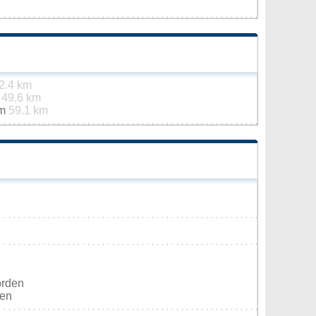
2.4 km
g
49.6 km
im
59.1 km
orden
ten