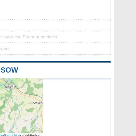
orssow keine Partnergemeinden
rpark
SSOW
enStreetMap
contributors