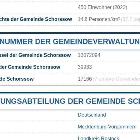
450 Einwohner (2023)
chte der Gemeinde Schorssow
14,6 Personen/km²
(37,7 po
NUMMER DER GEMEINDEVERWALTU
sel der Gemeinde Schorssow
13072094
 der Gemeinde Schorssow
39933
nde Schorssow
17166
(7 andere Gemeinden 
UNGSABTEILUNG DER GEMEINDE S
Deutschland
Mecklenburg-Vorpommern
Landkreis Rostock