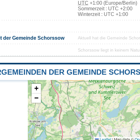
UTC
+1:00 (Europe/Berlin)
Sommerzeit : UTC +2:00
Winterzeit : UTC +1:00
it der Gemeinde Schorssow
Aktuell hat die Gemeinde Sch
Schorssow liegt in keinem Natu
GEMEINDEN DER GEMEINDE SCHOR
+
−
Leaflet
|
Map data ©
Op