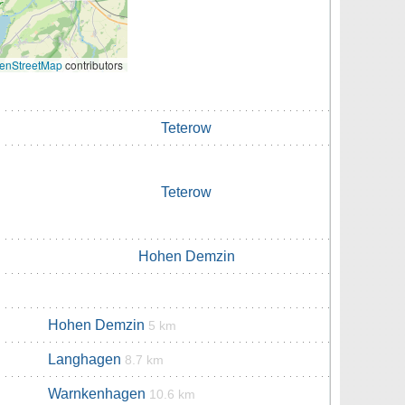
enStreetMap
contributors
Teterow
Teterow
Hohen Demzin
Hohen Demzin
5 km
Langhagen
8.7 km
Warnkenhagen
10.6 km