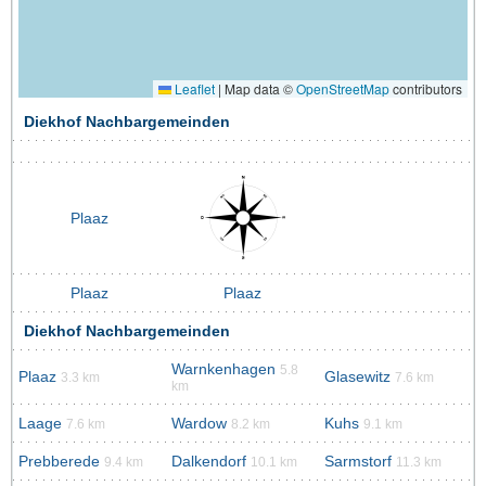
Leaflet
|
Map data ©
OpenStreetMap
contributors
Diekhof Nachbargemeinden
Plaaz
Plaaz
Plaaz
Diekhof Nachbargemeinden
Warnkenhagen
5.8
Plaaz
Glasewitz
3.3 km
7.6 km
km
Laage
Wardow
Kuhs
7.6 km
8.2 km
9.1 km
Prebberede
Dalkendorf
Sarmstorf
9.4 km
10.1 km
11.3 km