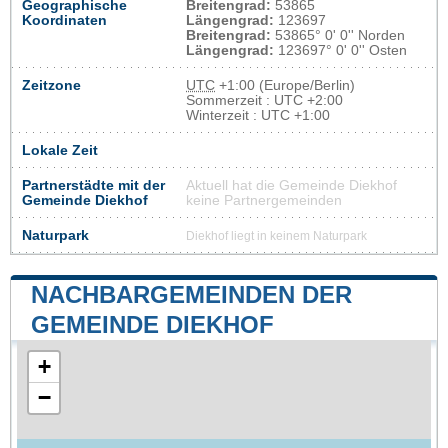
Geographische
Breitengrad:
53865
Koordinaten
Längengrad:
123697
Breitengrad:
53865° 0' 0'' Norden
Längengrad:
123697° 0' 0'' Osten
Zeitzone
UTC
+1:00 (Europe/Berlin)
Sommerzeit : UTC +2:00
Winterzeit : UTC +1:00
Lokale Zeit
Partnerstädte mit der
Aktuell hat die Gemeinde Diekhof
Gemeinde Diekhof
keine Partnergemeinden
Naturpark
Diekhof liegt in keinem Naturpark
NACHBARGEMEINDEN DER
GEMEINDE DIEKHOF
+
−