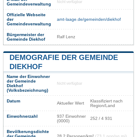
Nicht verfügbar
Gemeindeverwaltung
Offizielle Webseite
der
amt-laage.de/gemeinden/diekhof
Gemeindeverwaltung
Bürgermeister der
Ralf Lenz
Gemeinde Diekhof
DEMOGRAFIE DER GEMEINDE
DIEKHOF
Name der Einwohner
der Gemeinde
Nicht verfügbar
Diekhof
(Volksbezeichnung)
Datum
Klassifiziert nach
Aktueller Wert
Region/Land
Einwohnerzahl
937 Einwohner
252 / 4 931
(0000)
Bevölkerungsdichte
der Gemeinde
28,2 Personen/km²
(73,1 pop/sq mi)