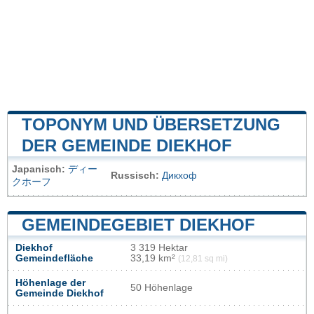
TOPONYM UND ÜBERSETZUNG
DER GEMEINDE DIEKHOF
Japanisch:
ディー
Russisch:
Дикхоф
クホーフ
GEMEINDEGEBIET DIEKHOF
Diekhof
3 319 Hektar
Gemeindefläche
33,19 km²
(12,81 sq mi)
Höhenlage der
50 Höhenlage
Gemeinde Diekhof