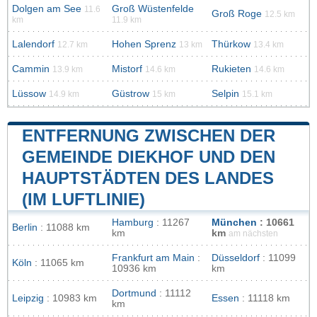
Dolgen am See
Groß Wüstenfelde
11.6
Groß Roge
12.5 km
km
11.9 km
Lalendorf
Hohen Sprenz
Thürkow
12.7 km
13 km
13.4 km
Cammin
Mistorf
Rukieten
13.9 km
14.6 km
14.6 km
Lüssow
Güstrow
Selpin
14.9 km
15 km
15.1 km
ENTFERNUNG ZWISCHEN DER
GEMEINDE DIEKHOF UND DEN
HAUPTSTÄDTEN DES LANDES
(IM LUFTLINIE)
Hamburg
: 11267
München
: 10661
Berlin
: 11088 km
km
km
am nächsten
Frankfurt am Main
:
Düsseldorf
: 11099
Köln
: 11065 km
10936 km
km
Dortmund
: 11112
Leipzig
: 10983 km
Essen
: 11118 km
km