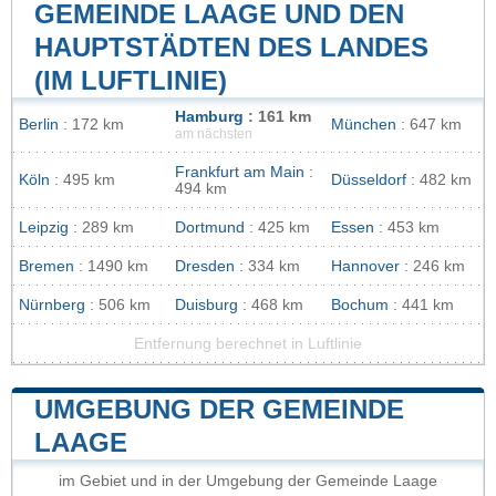
GEMEINDE LAAGE UND DEN
HAUPTSTÄDTEN DES LANDES
(IM LUFTLINIE)
Hamburg
: 161 km
Berlin
: 172 km
München
: 647 km
am nächsten
Frankfurt am Main
:
Köln
: 495 km
Düsseldorf
: 482 km
494 km
Leipzig
: 289 km
Dortmund
: 425 km
Essen
: 453 km
Bremen
: 1490 km
Dresden
: 334 km
Hannover
: 246 km
Nürnberg
: 506 km
Duisburg
: 468 km
Bochum
: 441 km
Entfernung berechnet in Luftlinie
UMGEBUNG DER GEMEINDE
LAAGE
im Gebiet und in der Umgebung der Gemeinde Laage