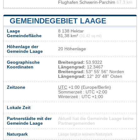
Flughafen Schwerin-Parchim
67.3 km
GEMEINDEGEBIET LAAGE
Laage
8 138 Hektar
Gemeindefläche
81,38 km²
(31,42 sq mi)
Höhenlage der
20 Höhenlage
Gemeinde Laage
Geographische
Breitengrad:
53.9322
Koordinaten
Längengrad:
12.3467
Breitengrad:
53° 55' 56'' Norden
Längengrad:
12° 20' 48'' Osten
Zeitzone
UTC
+1:00 (Europe/Berlin)
Sommerzeit : UTC +2:00
Winterzeit : UTC +1:00
Lokale Zeit
Partnerstädte mit der
Aktuell hat die Gemeinde Laage keine
Gemeinde Laage
Partnergemeinden
Naturpark
Laage liegt in keinem Naturpark