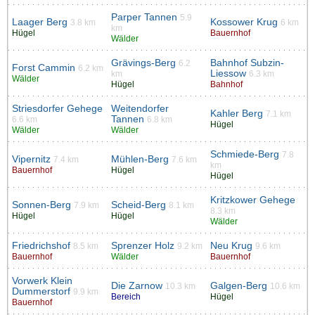
Parper Tannen
5.9
Laager Berg
Kossower Krug
3.8 km
6 km
km
Hügel
Bauernhof
Wälder
Grävings-Berg
Bahnhof Subzin-
6.2
Forst Cammin
6.2 km
Liessow
km
6.3 km
Wälder
Hügel
Bahnhof
Striesdorfer Gehege
Weitendorfer
Kahler Berg
7.1 km
Tannen
6.6 km
6.8 km
Hügel
Wälder
Wälder
Schmiede-Berg
7.8
Vipernitz
Mühlen-Berg
7.4 km
7.6 km
km
Bauernhof
Hügel
Hügel
Kritzkower Gehege
Sonnen-Berg
Scheid-Berg
7.9 km
8.1 km
8.3 km
Hügel
Hügel
Wälder
Friedrichshof
Sprenzer Holz
Neu Krug
8.5 km
9.2 km
9.6 km
Bauernhof
Wälder
Bauernhof
Vorwerk Klein
Die Zarnow
Galgen-Berg
10.3 km
10.6 km
Dummerstorf
9.9 km
Bereich
Hügel
Bauernhof