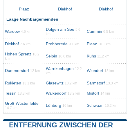
Plaaz
Diekhof
Diekhof
Laage Nachbargemeinden
Dolgen am See
5.6
Wardow
Cammin
4.6 km
6.5 km
km
Diekhof
Prebberede
Plaaz
7.6 km
9.1 km
10.1 km
Hohen Sprenz
10.2
Selpin
Kuhs
10.6 km
11.2 km
km
Warnkenhagen
12.2
Dummerstorf
Wiendorf
12 km
13 km
km
Rukieten
Glasewitz
Sarmstorf
13.1 km
13.2 km
13.3 km
Tessin
Walkendorf
Mistorf
13.3 km
13.9 km
14 km
Groß Wüstenfelde
Lühburg
Schwaan
16 km
16.2 km
14.7 km
ENTFERNUNG ZWISCHEN DER