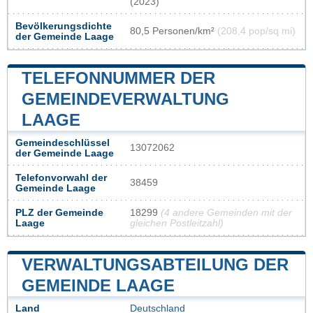
(2023)
Bevölkerungsdichte
80,5 Personen/km²
(208,4 pop/sq mi)
der Gemeinde Laage
TELEFONNUMMER DER
GEMEINDEVERWALTUNG
LAAGE
Gemeindeschlüssel
13072062
der Gemeinde Laage
Telefonvorwahl der
38459
Gemeinde Laage
PLZ der Gemeinde
18299
(4 andere Gemeinden mit der
Laage
gleichen Postleitzahl)
VERWALTUNGSABTEILUNG DER
GEMEINDE LAAGE
Land
Deutschland