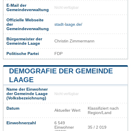
E-Mail der
Nicht verfügbar
Gemeindeverwaltung
Offizielle Webseite
der
stadt-laage.de/
Gemeindeverwaltung
Bürgermeister der
Christin Zimmermann
Gemeinde Laage
Politische Partei
FDP
DEMOGRAFIE DER GEMEINDE
LAAGE
Name der Einwohner
der Gemeinde Laage
Nicht verfügbar
(Volksbezeichnung)
Datum
Klassifiziert nach
Aktueller Wert
Region/Land
Einwohnerzahl
6 549
Einwohner
35 / 2 019