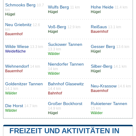
Schmooks Berg
10.7
Wulfs Berg
Hohe Heide
11 km
11.4 km
km
Hügel
Hügel
Hügel
Neu Griebnitz
12.6
Voß-Berg
Reißaus
12.9 km
13.1 km
km
Hügel
Bauernhof
Bauernhof
Suckower Tannen
Wilde Wiese
Gesser Berg
13.3 km
13.6 km
13.3 km
Weidefläche
Hügel
Wälder
Niendorfer Tannen
Wehnendorf
Silber-Berg
14 km
14.1 km
14 km
Bauernhof
Hügel
Wälder
Goldenitzer Tannen
Bahnhof Glasewitz
Neu-Krassow
14.6 km
14.1 km
14.4 km
Bauernhof
Wälder
Bahnhof
Großer Bockhorst
Rukietener Tannen
Die Horst
14.7 km
14.9 km
15 km
Wälder
Hügel
Wälder
FREIZEIT UND AKTIVITÄTEN IN