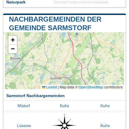
Naturpark
Sarmstorf liegt in keinem Naturpark
NACHBARGEMEINDEN DER
GEMEINDE SARMSTORF
+
−
Leaflet
|
Map data ©
OpenStreetMap
contributors
Sarmstorf Nachbargemeinden
Mistorf
Kuhs
Kuhs
Lüssow
Kuhs