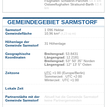
Flughafen Schwerin-Parchim
54.4 km
Ostseeflughafen Stralsund-Barth
63.4
km
GEMEINDEGEBIET SARMSTORF
Sarmstorf
1 096 Hektar
Gemeindefläche
10,96 km²
(4,23 sq mi)
Höhenlage der
31 Höhenlage
Gemeinde Sarmstorf
Geographische
Breitengrad:
53.8431
Koordinaten
Längengrad:
12.2181
Breitengrad:
53° 50' 35'' Norden
Längengrad:
12° 13' 5'' Osten
Zeitzone
UTC
+1:00 (Europe/Berlin)
Sommerzeit : UTC +2:00
Winterzeit : UTC +1:00
Lokale Zeit
Partnerstädte mit der
Aktuell hat die Gemeinde Sarmstorf
Gemeinde Sarmstorf
keine Partnergemeinden