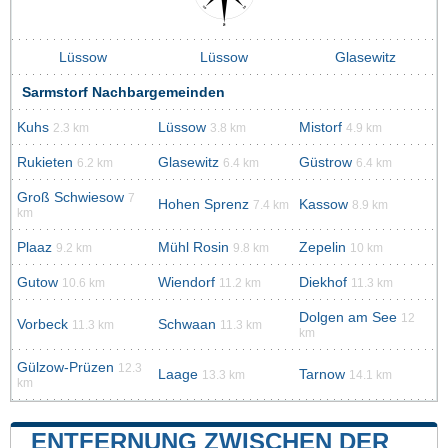
Lüssow
Lüssow
Glasewitz
Sarmstorf Nachbargemeinden
Kuhs
Lüssow
Mistorf
2.3 km
3.8 km
4.9 km
Rukieten
Glasewitz
Güstrow
6.2 km
6.4 km
6.4 km
Groß Schwiesow
7
Hohen Sprenz
Kassow
7.4 km
8.9 km
km
Plaaz
Mühl Rosin
Zepelin
9.2 km
9.8 km
10 km
Gutow
Wiendorf
Diekhof
10.6 km
11.2 km
11.3 km
Dolgen am See
12
Vorbeck
Schwaan
11.3 km
11.3 km
km
Gülzow-Prüzen
12.3
Laage
Tarnow
13.3 km
14.1 km
km
ENTFERNUNG ZWISCHEN DER