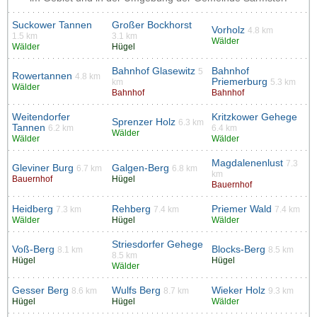
Suckower Tannen
Großer Bockhorst
Vorholz
4.8 km
1.5 km
3.1 km
Wälder
Wälder
Hügel
Bahnhof Glasewitz
Bahnhof
5
Rowertannen
4.8 km
Priemerburg
km
5.3 km
Wälder
Bahnhof
Bahnhof
Weitendorfer
Kritzkower Gehege
Sprenzer Holz
6.3 km
Tannen
6.2 km
6.4 km
Wälder
Wälder
Wälder
Magdalenenlust
7.3
Gleviner Burg
Galgen-Berg
6.7 km
6.8 km
km
Bauernhof
Hügel
Bauernhof
Heidberg
Rehberg
Priemer Wald
7.3 km
7.4 km
7.4 km
Wälder
Hügel
Wälder
Striesdorfer Gehege
Voß-Berg
Blocks-Berg
8.1 km
8.5 km
8.5 km
Hügel
Hügel
Wälder
Gesser Berg
Wulfs Berg
Wieker Holz
8.6 km
8.7 km
9.3 km
Hügel
Hügel
Wälder