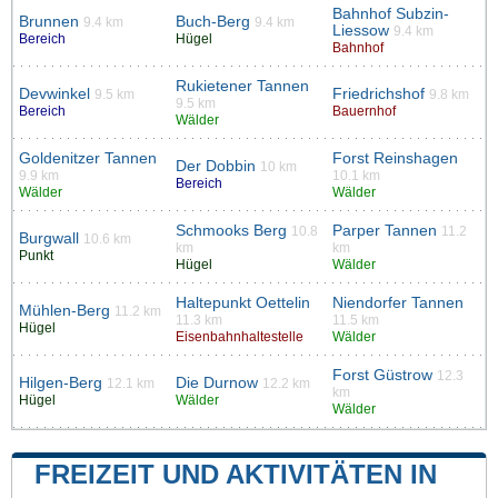
Bahnhof Subzin-
Brunnen
Buch-Berg
9.4 km
9.4 km
Liessow
9.4 km
Bereich
Hügel
Bahnhof
Rukietener Tannen
Devwinkel
Friedrichshof
9.5 km
9.8 km
9.5 km
Bereich
Bauernhof
Wälder
Goldenitzer Tannen
Forst Reinshagen
Der Dobbin
10 km
9.9 km
10.1 km
Bereich
Wälder
Wälder
Schmooks Berg
Parper Tannen
10.8
11.2
Burgwall
10.6 km
km
km
Punkt
Hügel
Wälder
Haltepunkt Oettelin
Niendorfer Tannen
Mühlen-Berg
11.2 km
11.3 km
11.5 km
Hügel
Eisenbahnhaltestelle
Wälder
Forst Güstrow
12.3
Hilgen-Berg
Die Durnow
12.1 km
12.2 km
km
Hügel
Wälder
Wälder
FREIZEIT UND AKTIVITÄTEN IN