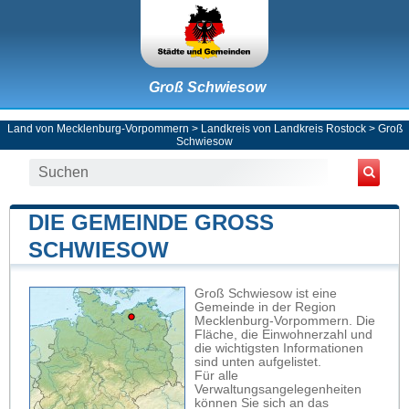
Groß Schwiesow
Land von Mecklenburg-Vorpommern
>
Landkreis von Landkreis Rostock
>
Groß
Schwiesow
DIE GEMEINDE GROSS S
CHWIESOW
Groß Schwiesow ist eine
Gemeinde in der Region
Mecklenburg-Vorpommern. Die
Fläche, die Einwohnerzahl und
die wichtigsten Informationen
sind unten aufgelistet.
Für alle
Verwaltungsangelegenheiten
können Sie sich an das