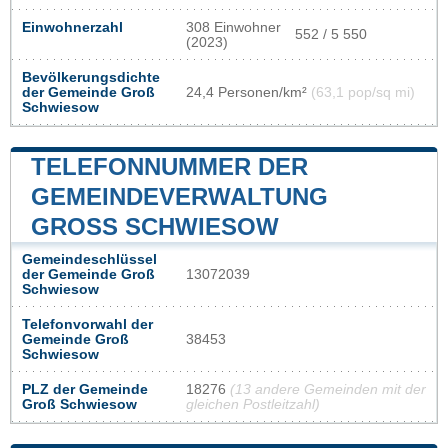
Einwohnerzahl
308 Einwohner
552 / 5 550
(2023)
Bevölkerungsdichte
der Gemeinde Groß
24,4 Personen/km²
(63,1 pop/sq mi)
Schwiesow
TELEFONNUMMER DER
GEMEINDEVERWALTUNG
GROSS SCHWIESOW
Gemeindeschlüssel
der Gemeinde Groß
13072039
Schwiesow
Telefonvorwahl der
Gemeinde Groß
38453
Schwiesow
PLZ der Gemeinde
18276
(13 andere Gemeinden mit der
Groß Schwiesow
gleichen Postleitzahl)