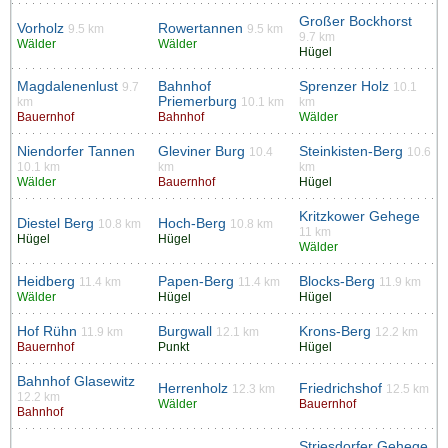
Großer Bockhorst
Vorholz
Rowertannen
9.5 km
9.5 km
9.7 km
Wälder
Wälder
Hügel
Magdalenenlust
Bahnhof
Sprenzer Holz
9.7
10.1
Priemerburg
km
10.1 km
km
Bauernhof
Bahnhof
Wälder
Niendorfer Tannen
Gleviner Burg
Steinkisten-Berg
10.4
10.6
10.1 km
km
km
Wälder
Bauernhof
Hügel
Kritzkower Gehege
Diestel Berg
Hoch-Berg
10.8 km
10.8 km
11 km
Hügel
Hügel
Wälder
Heidberg
Papen-Berg
Blocks-Berg
11.4 km
11.4 km
11.9 km
Wälder
Hügel
Hügel
Hof Rühn
Burgwall
Krons-Berg
11.9 km
12.1 km
12.2 km
Bauernhof
Punkt
Hügel
Bahnhof Glasewitz
Herrenholz
Friedrichshof
12.3 km
12.5 km
12.2 km
Wälder
Bauernhof
Bahnhof
Striesdorfer Gehege