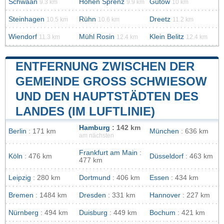
Schwaan
Hohen Sprenz
Gutow
9.3 km
9.9 km
10 km
Steinhagen
Rühn
Dreetz
10.5 km
10.6 km
11.2 km
Wiendorf
Mühl Rosin
Klein Belitz
11.3 km
12.4 km
12.4 km
ENTFERNUNG ZWISCHEN DER
GEMEINDE GROSS SCHWIESOW U
ND DEN HAUPTSTÄDTEN DES L
ANDES (IM LUFTLINIE)
Hamburg
: 142 km
Berlin
: 171 km
München
: 636 km
am nächsten
Frankfurt am Main
:
Köln
: 476 km
Düsseldorf
: 463 km
477 km
Leipzig
: 280 km
Dortmund
: 406 km
Essen
: 434 km
Bremen
: 1484 km
Dresden
: 331 km
Hannover
: 227 km
Nürnberg
: 494 km
Duisburg
: 449 km
Bochum
: 421 km