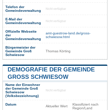
Telefon der
Nicht verfügbar
Gemeindeverwaltung
E-Mail der
Nicht verfügbar
Gemeindeverwaltung
Offizielle Webseite
amt-guestrow-land.de/gross-
der
schwiesow.html
Gemeindeverwaltung
Bürgermeister der
Gemeinde Groß
Thomas Körting
Schwiesow
DEMOGRAFIE DER GEMEINDE
GROSS SCHWIESOW
Name der Einwohner
der Gemeinde Groß
Nicht verfügbar
Schwiesow
(Volksbezeichnung)
Datum
Klassifiziert nach
Aktueller Wert
Region/Land