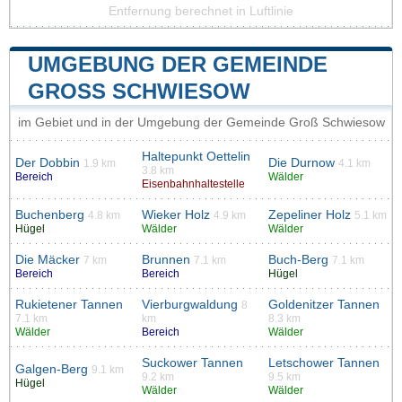
Entfernung berechnet in Luftlinie
UMGEBUNG DER GEMEINDE
GROSS SCHWIESOW
im Gebiet und in der Umgebung der Gemeinde Groß Schwiesow
Haltepunkt Oettelin
Der Dobbin
Die Durnow
1.9 km
4.1 km
3.8 km
Bereich
Wälder
Eisenbahnhaltestelle
Buchenberg
Wieker Holz
Zepeliner Holz
4.8 km
4.9 km
5.1 km
Hügel
Wälder
Wälder
Die Mäcker
Brunnen
Buch-Berg
7 km
7.1 km
7.1 km
Bereich
Bereich
Hügel
Rukietener Tannen
Vierburgwaldung
Goldenitzer Tannen
8
7.1 km
km
8.3 km
Wälder
Bereich
Wälder
Suckower Tannen
Letschower Tannen
Galgen-Berg
9.1 km
9.2 km
9.5 km
Hügel
Wälder
Wälder