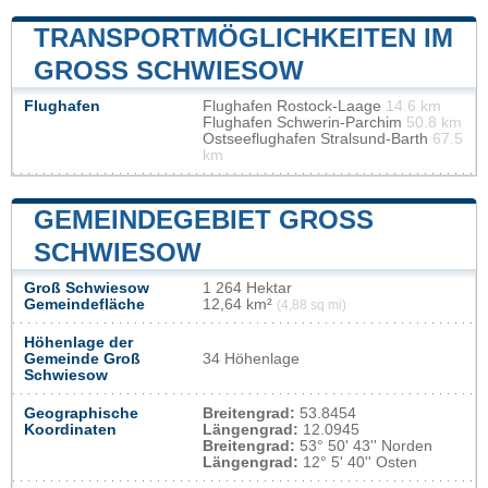
TRANSPORTMÖGLICHKEITEN IM
GROSS SCHWIESOW
Flughafen
Flughafen Rostock-Laage
14.6 km
Flughafen Schwerin-Parchim
50.8 km
Ostseeflughafen Stralsund-Barth
67.5
km
GEMEINDEGEBIET GROSS S
CHWIESOW
Groß Schwiesow
1 264 Hektar
Gemeindefläche
12,64 km²
(4,88 sq mi)
Höhenlage der
Gemeinde Groß
34 Höhenlage
Schwiesow
Geographische
Breitengrad:
53.8454
Koordinaten
Längengrad:
12.0945
Breitengrad:
53° 50' 43'' Norden
Längengrad:
12° 5' 40'' Osten