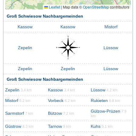
Leaflet
|
Map data ©
OpenStreetMap
contributors
Groß Schwiesow Nachbargemeinden
Kassow
Kassow
Mistorf
Zepelin
Lüssow
Zepelin
Zepelin
Lüssow
Groß Schwiesow Nachbargemeinden
Zepelin
Kassow
Lüssow
3.4 km
3.4 km
4.2 km
Mistorf
Vorbeck
Rukieten
5.2 km
6.2 km
6.8 km
Gülzow-Prüzen
7.9
Sarmstorf
Bützow
7 km
7.2 km
km
Güstrow
Tarnow
Kuhs
8.3 km
9 km
9.1 km