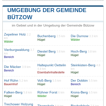
UMGEBUNG DER GEMEINDE
BÜTZOW
im Gebiet und in der Umgebung der Gemeinde Bützow
Zepeliner Holz
2.2
Buchenberg
Die Durnow
2.5 km
3.3 km
km
Hügel
Wälder
Wälder
Vierburgwaldung
3.7
Diestel Berg
Hoch-Berg
3.8 km
3.8 km
km
Hügel
Hügel
Bereich
Haltepunkt Oettelin
Steinkisten-Berg
4.8
Die Mäcker
3.9 km
4.8 km
km
Bereich
Eisenbahnhaltestelle
Hügel
Hof Rühn
Voß-Berg
Der Dobbin
5.2 km
5.5 km
5.5 km
Bauernhof
Hügel
Bereich
Falken-Berg
Rühner Forst
Krons-Berg
5.8 km
6 km
6.5 km
Hügel
Wälder
Hügel
Trechower Holzung
Thomsholz
Bischofsholz
6.8 km
7.5 km