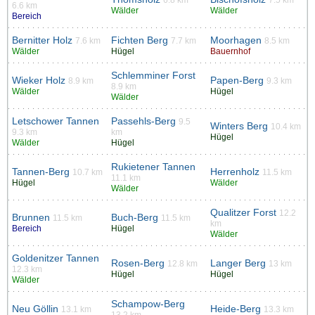
6.6 km
Wälder
Wälder
Bereich
Bernitter Holz
Fichten Berg
Moorhagen
7.6 km
7.7 km
8.5 km
Wälder
Hügel
Bauernhof
Schlemminer Forst
Wieker Holz
Papen-Berg
8.9 km
9.3 km
8.9 km
Wälder
Hügel
Wälder
Letschower Tannen
Passehls-Berg
9.5
Winters Berg
10.4 km
9.3 km
km
Hügel
Wälder
Hügel
Rukietener Tannen
Tannen-Berg
Herrenholz
10.7 km
11.5 km
11.1 km
Hügel
Wälder
Wälder
Qualitzer Forst
12.2
Brunnen
Buch-Berg
11.5 km
11.5 km
km
Bereich
Hügel
Wälder
Goldenitzer Tannen
Rosen-Berg
Langer Berg
12.8 km
13 km
12.3 km
Hügel
Hügel
Wälder
Schampow-Berg
Neu Göllin
Heide-Berg
13.1 km
13.3 km
13.2 km