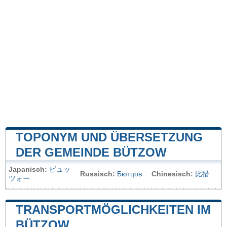
TOPONYM UND ÜBERSETZUNG
DER GEMEINDE BÜTZOW
Japanisch:
ビュッ
Russisch:
Бютцов
Chinesisch:
比措
ツォー
TRANSPORTMÖGLICHKEITEN IM
BÜTZOW