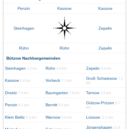
Penzin
Kassow
Kassow
Steinhagen
Zepelin
Rühn
Rühn
Zepelin
Bützow Nachbargemeinden
Steinhagen
Rühn
Zepelin
3.3 km
4.3 km
4.8 km
Groß Schwiesow
7.2
Kassow
Vorbeck
6.6 km
7.1 km
km
Dreetz
Baumgarten
Tarnow
7.5 km
7.6 km
7.8 km
Gülzow-Prüzen
8.7
Penzin
Bernitt
8.1 km
8.5 km
km
Klein Belitz
Warnow
Lüssow
9.3 km
9.9 km
11.1 km
Jürgenshagen
12.4