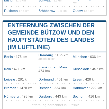
Mistorf
Schwaan
11.5 km
12 km
km
Rukieten
Bröbberow
Gutow
12.6 km
13.5 km
13.8 km
ENTFERNUNG ZWISCHEN DER
GEMEINDE BÜTZOW UND DEN
HAUPTSTÄDTEN DES LANDES
(IM LUFTLINIE)
Hamburg
: 135 km
Berlin
: 176 km
München
: 636 km
am nächsten
Frankfurt am Main
:
Köln
: 471 km
Düsseldorf
: 457 km
474 km
Leipzig
: 281 km
Dortmund
: 401 km
Essen
: 428 km
Bremen
: 1478 km
Dresden
: 334 km
Hannover
: 222 km
Nürnberg
: 493 km
Duisburg
: 443 km
Bochum
: 416 km
Entfernung berechnet in Luftlinie