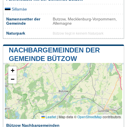
Sillamäe
Namensvetter der
Butzow, Mecklenburg-Vorpommern,
Gemeinde
Allemagne
Naturpark
Bützow liegt in keinem Naturpark
NACHBARGEMEINDEN DER
GEMEINDE BÜTZOW
+
−
Leaflet
|
Map data ©
OpenStreetMap
contributors
Bützow Nachbargemeinden