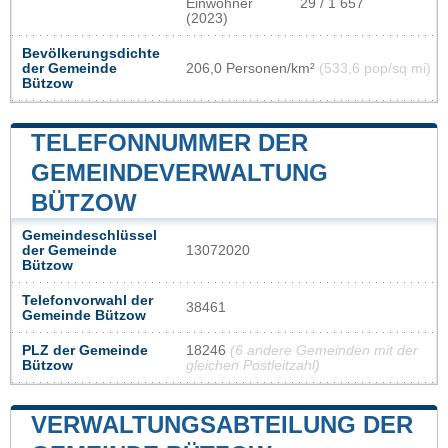
Einwohner
29 / 1 657
(2023)
Bevölkerungsdichte
der Gemeinde
206,0 Personen/km²
(533,6 pop/sq mi)
Bützow
TELEFONNUMMER DER
GEMEINDEVERWALTUNG
BÜTZOW
Gemeindeschlüssel
der Gemeinde
13072020
Bützow
Telefonvorwahl der
38461
Gemeinde Bützow
PLZ der Gemeinde
18246
(6 andere Gemeinden mit der
Bützow
gleichen Postleitzahl)
VERWALTUNGSABTEILUNG DER