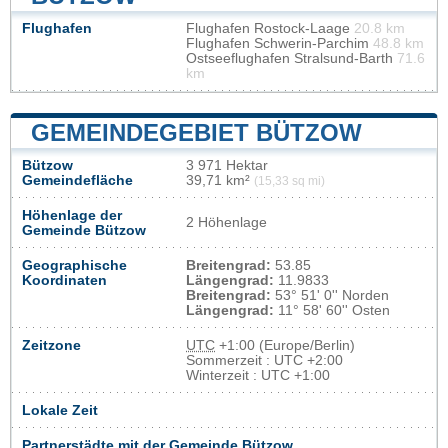
Flughafen
Flughafen Rostock-Laage
20.8 km
Flughafen Schwerin-Parchim
48.8 km
Ostseeflughafen Stralsund-Barth
71.6
km
GEMEINDEGEBIET BÜTZOW
Bützow
3 971 Hektar
Gemeindefläche
39,71 km²
(15,33 sq mi)
Höhenlage der
2 Höhenlage
Gemeinde Bützow
Geographische
Breitengrad:
53.85
Koordinaten
Längengrad:
11.9833
Breitengrad:
53° 51' 0'' Norden
Längengrad:
11° 58' 60'' Osten
Zeitzone
UTC
+1:00 (Europe/Berlin)
Sommerzeit : UTC +2:00
Winterzeit : UTC +1:00
Lokale Zeit
Partnerstädte mit der Gemeinde Bützow