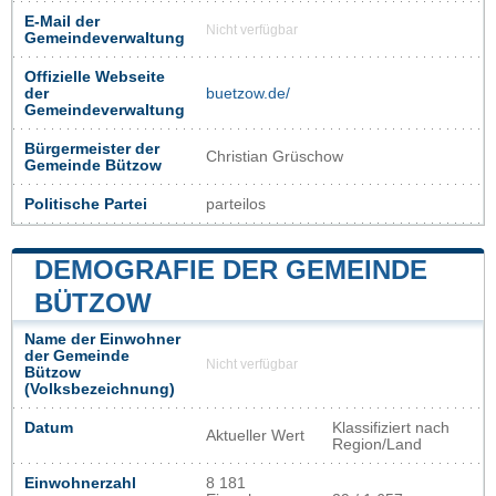
E-Mail der
Nicht verfügbar
Gemeindeverwaltung
Offizielle Webseite
der
buetzow.de/
Gemeindeverwaltung
Bürgermeister der
Christian Grüschow
Gemeinde Bützow
Politische Partei
parteilos
DEMOGRAFIE DER GEMEINDE
BÜTZOW
Name der Einwohner
der Gemeinde
Nicht verfügbar
Bützow
(Volksbezeichnung)
Datum
Klassifiziert nach
Aktueller Wert
Region/Land
Einwohnerzahl
8 181