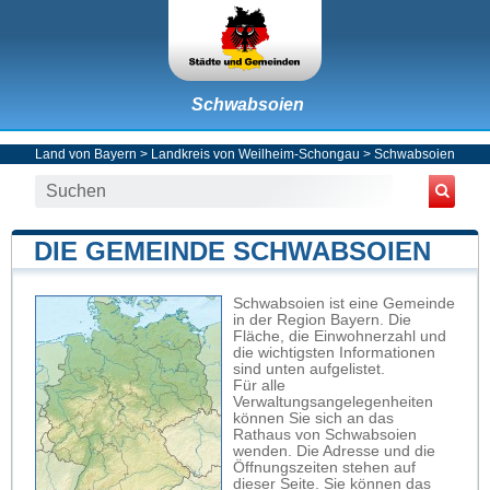
Schwabsoien
Land von Bayern
>
Landkreis von Weilheim-Schongau
>
Schwabsoien
DIE GEMEINDE SCHWABSOIEN
Schwabsoien ist eine Gemeinde
in der Region Bayern. Die
Fläche, die Einwohnerzahl und
die wichtigsten Informationen
sind unten aufgelistet.
Für alle
Verwaltungsangelegenheiten
können Sie sich an das
Rathaus von Schwabsoien
wenden. Die Adresse und die
Öffnungszeiten stehen auf
dieser Seite. Sie können das