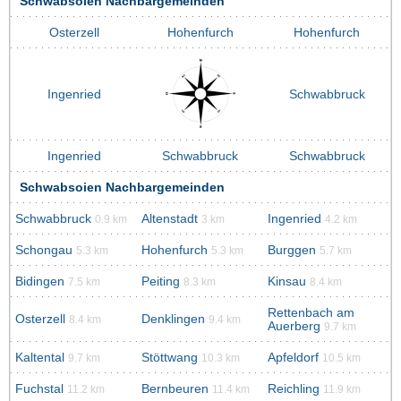
Schwabsoien Nachbargemeinden
Osterzell
Hohenfurch
Hohenfurch
Ingenried
Schwabbruck
Ingenried
Schwabbruck
Schwabbruck
Schwabsoien Nachbargemeinden
Schwabbruck
Altenstadt
Ingenried
0.9 km
3 km
4.2 km
Schongau
Hohenfurch
Burggen
5.3 km
5.3 km
5.7 km
Bidingen
Peiting
Kinsau
7.5 km
8.3 km
8.4 km
Rettenbach am
Osterzell
Denklingen
8.4 km
9.4 km
Auerberg
9.7 km
Kaltental
Stöttwang
Apfeldorf
9.7 km
10.3 km
10.5 km
Fuchstal
Bernbeuren
Reichling
11.2 km
11.4 km
11.9 km