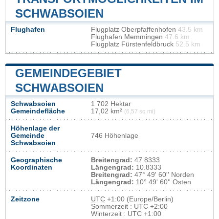
SCHWABSOIEN
Flughafen
Flugplatz Oberpfaffenhofen
43.5 km
Flughafen Memmingen
47.6 km
Flugplatz Fürstenfeldbruck
52.5 km
GEMEINDEGEBIET
SCHWABSOIEN
Schwabsoien
1 702 Hektar
Gemeindefläche
17,02 km²
(6,57 sq mi)
Höhenlage der
Gemeinde
746 Höhenlage
Schwabsoien
Geographische
Breitengrad:
47.8333
Koordinaten
Längengrad:
10.8333
Breitengrad:
47° 49' 60'' Norden
Längengrad:
10° 49' 60'' Osten
Zeitzone
UTC
+1:00 (Europe/Berlin)
Sommerzeit : UTC +2:00
Winterzeit : UTC +1:00