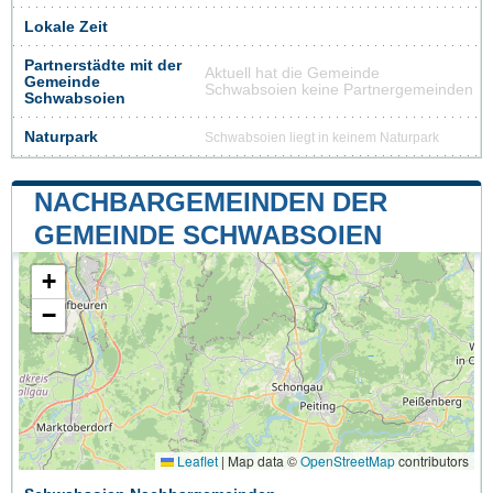
Lokale Zeit
Partnerstädte mit der
Aktuell hat die Gemeinde
Gemeinde
Schwabsoien keine Partnergemeinden
Schwabsoien
Naturpark
Schwabsoien liegt in keinem Naturpark
NACHBARGEMEINDEN DER
GEMEINDE SCHWABSOIEN
+
−
Leaflet
|
Map data ©
OpenStreetMap
contributors