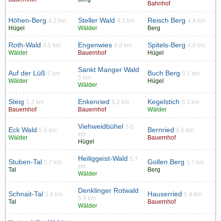
Bahnhof
Höhen-Berg
Steller Wald
Reisch Berg
4.2 km
4.3 km
4.4 km
Hügel
Wälder
Berg
Roth-Wald
Engenwies
Spitels-Berg
4.5 km
4.8 km
4.8 km
Wälder
Bauernhof
Hügel
Sankt Manger Wald
Auf der Lüß
Buch Berg
5 km
5.1 km
5 km
Wälder
Hügel
Wälder
Steig
Enkenried
Kegelstich
5.2 km
5.2 km
5.3 km
Bauernhof
Bauernhof
Wälder
Viehweidbühel
5.6
Eck Wald
Bernried
5.5 km
5.6 km
km
Wälder
Bauernhof
Hügel
Heiliggeist-Wald
5.7
Stuben-Tal
Gollen Berg
5.7 km
5.7 km
km
Tal
Berg
Wälder
Denklinger Rotwald
Schnait-Tal
Hauserried
5.9 km
5.9 km
5.9 km
Tal
Bauernhof
Wälder