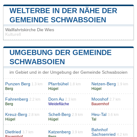
WELTERBE IN DER NÄHE DER
GEMEINDE SCHWABSOIEN
Wallfahrtskirche Die Wies
Kulturell
UMGEBUNG DER GEMEINDE
SCHWABSOIEN
im Gebiet und in der Umgebung der Gemeinde Schwabsoien
Punzen Berg
Pfarrbühel
Netzen-Berg
1.3 km
1.8 km
1.9 km
Berg
Hügel
Hügel
Fahrenberg
Dorn Au
Mooshof
2.2 km
2.3 km
2.7 km
Berg
Weidefläche
Bauernhof
Kreuz-Berg
Schell-Berg
Heu-Tal
2.8 km
2.9 km
3.6 km
Hügel
Hügel
Tal
Bahnhof
Dietlried
Katzenberg
3.7 km
3.9 km
Sachsenried
4.2 km
Bauernhof
Berg