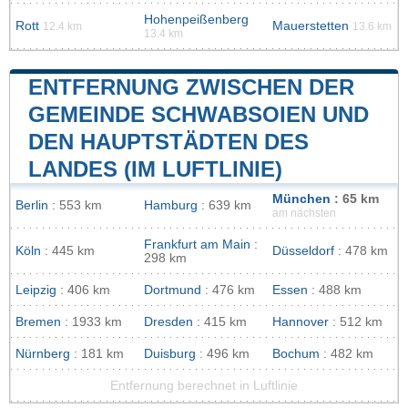
Hohenpeißenberg
Rott
Mauerstetten
12.4 km
13.6 km
13.4 km
ENTFERNUNG ZWISCHEN DER
GEMEINDE SCHWABSOIEN UND
DEN HAUPTSTÄDTEN DES
LANDES (IM LUFTLINIE)
München
: 65 km
Berlin
: 553 km
Hamburg
: 639 km
am nächsten
Frankfurt am Main
:
Köln
: 445 km
Düsseldorf
: 478 km
298 km
Leipzig
: 406 km
Dortmund
: 476 km
Essen
: 488 km
Bremen
: 1933 km
Dresden
: 415 km
Hannover
: 512 km
Nürnberg
: 181 km
Duisburg
: 496 km
Bochum
: 482 km
Entfernung berechnet in Luftlinie