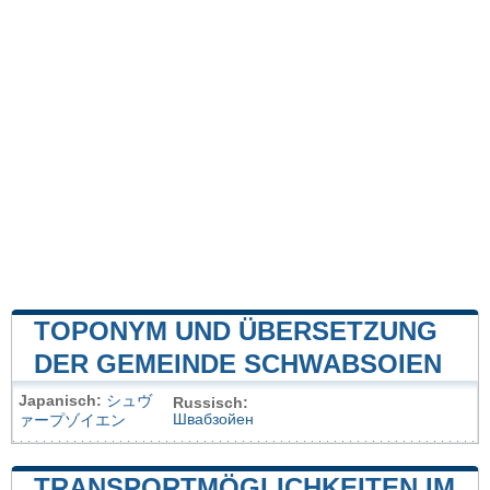
TOPONYM UND ÜBERSETZUNG
DER GEMEINDE SCHWABSOIEN
Japanisch:
シュヴ
Russisch:
Швабзойен
ァープゾイエン
TRANSPORTMÖGLICHKEITEN IM