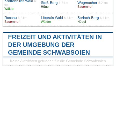
Krottenhiller Wald
6
Stoß-Berg
Wegmacher
6.2 km
6.2 km
km
Hügel
Bauernhof
Wälder
Rossau
Liberals Wald
Berlach-Berg
6.2 km
6.4 km
6.4 km
Bauernhof
Wälder
Hügel
FREIZEIT UND AKTIVITÄTEN IN
DER UMGEBUNG DER
GEMEINDE SCHWABSOIEN
Keine Aktivitäten gefunden für die Gemeinde Schwabsoien