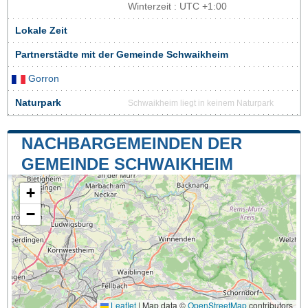
Winterzeit : UTC +1:00
Lokale Zeit
Partnerstädte mit der Gemeinde Schwaikheim
Gorron
Naturpark
Schwaikheim liegt in keinem Naturpark
NACHBARGEMEINDEN DER
GEMEINDE SCHWAIKHEIM
+
−
Leaflet
|
Map data ©
OpenStreetMap
contributors