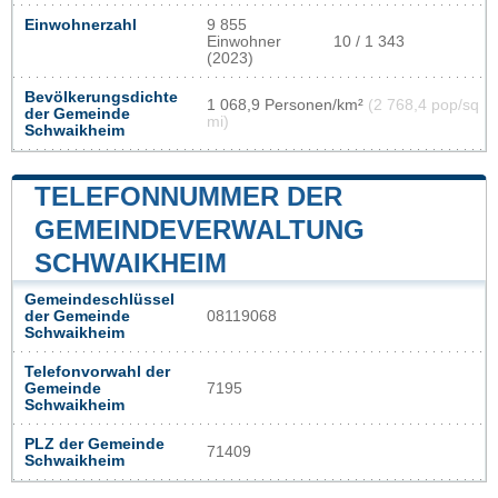
Einwohnerzahl
9 855
Einwohner
10 / 1 343
(2023)
Bevölkerungsdichte
1 068,9 Personen/km²
(2 768,4 pop/sq
der Gemeinde
mi)
Schwaikheim
TELEFONNUMMER DER
GEMEINDEVERWALTUNG
SCHWAIKHEIM
Gemeindeschlüssel
der Gemeinde
08119068
Schwaikheim
Telefonvorwahl der
Gemeinde
7195
Schwaikheim
PLZ der Gemeinde
71409
Schwaikheim