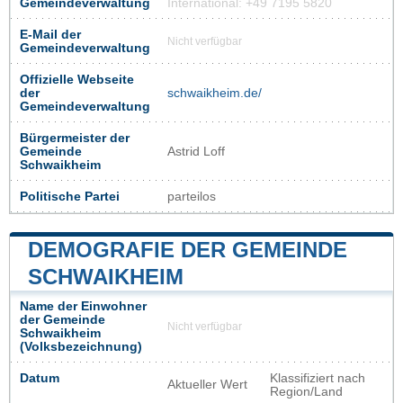
Gemeindeverwaltung
International: +49 7195 5820
E-Mail der
Nicht verfügbar
Gemeindeverwaltung
Offizielle Webseite
der
schwaikheim.de/
Gemeindeverwaltung
Bürgermeister der
Gemeinde
Astrid Loff
Schwaikheim
Politische Partei
parteilos
DEMOGRAFIE DER GEMEINDE
SCHWAIKHEIM
Name der Einwohner
der Gemeinde
Nicht verfügbar
Schwaikheim
(Volksbezeichnung)
Datum
Klassifiziert nach
Aktueller Wert
Region/Land