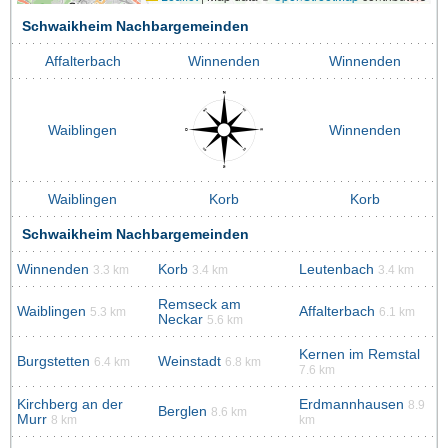
Schwaikheim Nachbargemeinden
Affalterbach
Winnenden
Winnenden
Waiblingen
Winnenden
Waiblingen
Korb
Korb
Schwaikheim Nachbargemeinden
Winnenden
Korb
Leutenbach
3.3 km
3.4 km
3.4 km
Remseck am
Waiblingen
Affalterbach
5.3 km
6.1 km
Neckar
5.6 km
Kernen im Remstal
Burgstetten
Weinstadt
6.4 km
6.8 km
7.6 km
Kirchberg an der
Erdmannhausen
8.9
Berglen
8.6 km
Murr
8 km
km