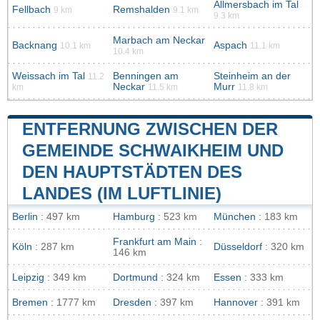
Allmersbach im Tal
Fellbach
Remshalden
9 km
9.1 km
9.3 km
Marbach am Neckar
Backnang
Aspach
10.1 km
11.1 km
10.4 km
Weissach im Tal
Benningen am
Steinheim an der
11.2
Neckar
Murr
km
11.5 km
11.8 km
ENTFERNUNG ZWISCHEN DER
GEMEINDE SCHWAIKHEIM UND
DEN HAUPTSTÄDTEN DES
LANDES (IM LUFTLINIE)
Berlin
: 497 km
Hamburg
: 523 km
München
: 183 km
Frankfurt am Main
:
Köln
: 287 km
Düsseldorf
: 320 km
146 km
Leipzig
: 349 km
Dortmund
: 324 km
Essen
: 333 km
Bremen
: 1777 km
Dresden
: 397 km
Hannover
: 391 km