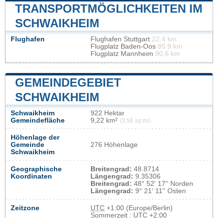
TRANSPORTMÖGLICHKEITEN IM
SCHWAIKHEIM
Flughafen
Flughafen Stuttgart
22.4 km
Flugplatz Baden-Oos
85.9 km
Flugplatz Mannheim
90.6 km
GEMEINDEGEBIET
SCHWAIKHEIM
Schwaikheim
922 Hektar
Gemeindefläche
9,22 km²
(3,56 sq mi)
Höhenlage der
Gemeinde
276 Höhenlage
Schwaikheim
Geographische
Breitengrad:
48.8714
Koordinaten
Längengrad:
9.35306
Breitengrad:
48° 52' 17'' Norden
Längengrad:
9° 21' 11'' Osten
Zeitzone
UTC
+1:00 (Europe/Berlin)
Sommerzeit : UTC +2:00