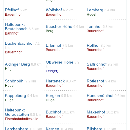
Hügel
Pfeilhof
Wolfshof
Lemberg
6 km
6.2 km
6.4 km
Bauernhof
Bauernhof
Hügel
Haltepunkt
Buocher Höhe
Tennhof
6.6 km
6.8 km
Beutelsbach
6.5 km
Berg
Bauernhof
Bahnhof
Buchenbachhof
7.1
Erlenhof
Rollhof
7.5 km
8.5 km
km
Bauernhof
Bauernhof
Bauernhof
Oßweiler Höhe
8.9
Aldinger Berg
Saffrichhof
8.8 km
9.2 km
km
Hügel
Bauernhof
Feld(er)
Schönbühl
Harteneck
Rötleshof
9.2 km
9.3 km
9.4 km
Hügel
Bauernhof
Bauernhof
Kappelberg
Berglen
Rundsmühlhof
9.4 km
9.5 km
9.6 km
Hügel
Hügel
Bauernhof
Haltepunkt
Buchhof
Makenhof
10.1 km
10.2 km
Geradstetten
9.8 km
Bauernhof
Bauernhof
Eisenbahnhaltestelle
Lerchenberg
Kernen
Billsberg
10.3 km
10.4 km
10.6 km