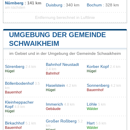
Nürnberg
: 141 km
Duisburg
: 340 km
Bochum
: 328 km
am nächsten
Entfernung berechnet in Luftlinie
UMGEBUNG DER GEMEINDE
SCHWAIKHEIM
im Gebiet und in der Umgebung der Gemeinde Schwaikheim
Bahnhof Neustadt
Sörenberg
Korber Kopf
2.4 km
2.4 km
2.4 km
Hügel
Hügel
Bahnhof
Böllenbodenhof
3.5
Haselstein
Sonnenberg
4.2 km
4.2 km
km
Hügel
Bauernhof
Bauernhof
Kleinheppacher
Immerich
Löhle
4.8 km
5 km
Kopf
4.8 km
Gebäude
Wälder
Hügel
Großer Roßberg
5.2
Birkachhof
Hart
5.1 km
5.6 km
km
Bauernhof
Wälder