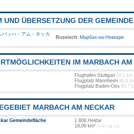
 UND ÜBERSETZUNG DER GEMEINDE
ルバッハ・アム・ネッカ
Russisch:
Марбах-на-Неккаре
RTMÖGLICHKEITEN IM MARBACH AM
Flughafen Stuttgart
28.1 km
Flugplatz Mannheim
80.6 k
Flugplatz Baden-Oos
80.7 
EGEBIET MARBACH AM NECKAR
kar Gemeindefläche
1 806 Hektar
18,06 km²
(6,97 sq mi)