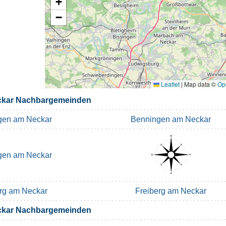
+
−
Leaflet
|
Map data ©
Op
ckar Nachbargemeinden
gen am Neckar
Benningen am Neckar
gen am Neckar
rg am Neckar
Freiberg am Neckar
ckar Nachbargemeinden