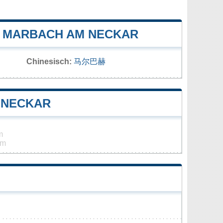
 MARBACH AM NECKAR
Chinesisch:
马尔巴赫
 NECKAR
m
km