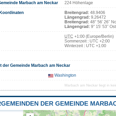
Gemeinde Marbach am Neckar
224 Höhenlage
Koordinaten
Breitengrad:
48.9406
Längengrad:
9.26472
Breitengrad:
48° 56' 26'' N
Längengrad:
9° 15' 53'' Os
UTC
+1:00 (Europe/Berlin)
Sommerzeit : UTC +2:00
Winterzeit : UTC +1:00
it der Gemeinde Marbach am Neckar
Washington
Marbach am Neckar liegt in ke
GEMEINDEN DER GEMEINDE MARBA