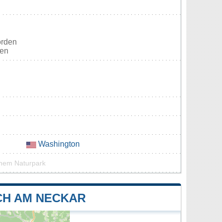
orden
ten
Washington
inem Naturpark
CH AM NECKAR