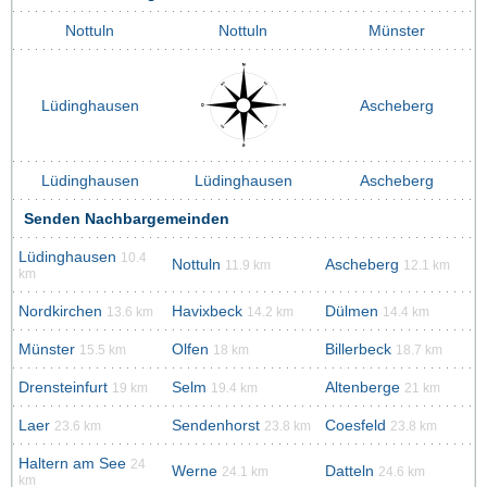
Nottuln
Nottuln
Münster
Lüdinghausen
Ascheberg
Lüdinghausen
Lüdinghausen
Ascheberg
Senden Nachbargemeinden
Lüdinghausen
10.4
Nottuln
Ascheberg
11.9 km
12.1 km
km
Nordkirchen
Havixbeck
Dülmen
13.6 km
14.2 km
14.4 km
Münster
Olfen
Billerbeck
15.5 km
18 km
18.7 km
Drensteinfurt
Selm
Altenberge
19 km
19.4 km
21 km
Laer
Sendenhorst
Coesfeld
23.6 km
23.8 km
23.8 km
Haltern am See
24
Werne
Datteln
24.1 km
24.6 km
km