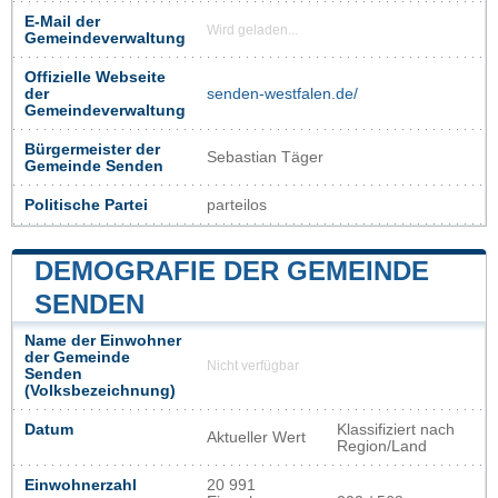
E-Mail der
Wird geladen...
Gemeindeverwaltung
Offizielle Webseite
der
senden-westfalen.de/
Gemeindeverwaltung
Bürgermeister der
Sebastian Täger
Gemeinde Senden
Politische Partei
parteilos
DEMOGRAFIE DER GEMEINDE
SENDEN
Name der Einwohner
der Gemeinde
Nicht verfügbar
Senden
(Volksbezeichnung)
Datum
Klassifiziert nach
Aktueller Wert
Region/Land
Einwohnerzahl
20 991