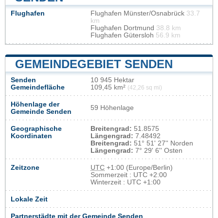
Flughafen
Flughafen Münster/Osnabrück
33.7
km
Flughafen Dortmund
38.8 km
Flughafen Gütersloh
56.9 km
GEMEINDEGEBIET SENDEN
Senden
10 945 Hektar
Gemeindefläche
109,45 km²
(42,26 sq mi)
Höhenlage der
59 Höhenlage
Gemeinde Senden
Geographische
Breitengrad:
51.8575
Koordinaten
Längengrad:
7.48492
Breitengrad:
51° 51' 27'' Norden
Längengrad:
7° 29' 6'' Osten
Zeitzone
UTC
+1:00 (Europe/Berlin)
Sommerzeit : UTC +2:00
Winterzeit : UTC +1:00
Lokale Zeit
Partnerstädte mit der Gemeinde Senden