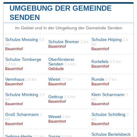
UMGEBUNG DER GEMEINDE
SENDEN
im Gebiet und in der Umgebung der Gemeinde Senden
Schulze Messing
Schulze Höping
0.8
1.6
Schulze Bremer
1 km
km
km
Bauernhof
Bauernhof
Bauernhof
Schulze Tomberge
Oberförsterei
Kortefels
2.5 km
Senden
2.4 km
2.4 km
Bauernhof
Bauernhof
Gebäude
Vennhaus
Wietel
Runde
2.6 km
2.7 km
2.7 km
Bauernhof
Bauernhof
Bauernhof
Schulze Mönking
Klein Scharmann
2.9
3
Gettrup
2.9 km
km
km
Bauernhof
Bauernhof
Bauernhof
Groß Scharmann
Schulze Schölling
3
3
Wewel
3 km
km
km
Bauernhof
Bauernhof
Bauernhof
Schulze Bertelsbeck
Selking-Heide
Sasse
3.1 km
3.6 km