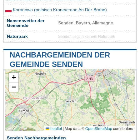
Koronowo (polnisch Krone/crone An Der Brahe)
Namensvetter der
Senden, Bayern, Allemagne
Gemeinde
Naturpark
Senden liegt in keinem Naturpark
NACHBARGEMEINDEN DER
GEMEINDE SENDEN
+
−
Leaflet
|
Map data ©
OpenStreetMap
contributors
Senden Nachbargemeinden