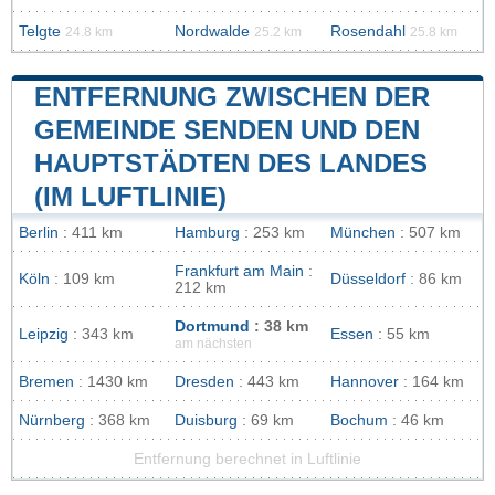
Telgte
Nordwalde
Rosendahl
24.8 km
25.2 km
25.8 km
ENTFERNUNG ZWISCHEN DER
GEMEINDE SENDEN UND DEN
HAUPTSTÄDTEN DES LANDES
(IM LUFTLINIE)
Berlin
: 411 km
Hamburg
: 253 km
München
: 507 km
Frankfurt am Main
:
Köln
: 109 km
Düsseldorf
: 86 km
212 km
Dortmund
: 38 km
Leipzig
: 343 km
Essen
: 55 km
am nächsten
Bremen
: 1430 km
Dresden
: 443 km
Hannover
: 164 km
Nürnberg
: 368 km
Duisburg
: 69 km
Bochum
: 46 km
Entfernung berechnet in Luftlinie