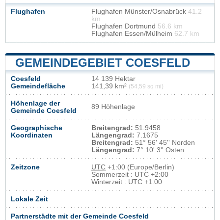
Flughafen
Flughafen Münster/Osnabrück
41.2
km
Flughafen Dortmund
56.6 km
Flughafen Essen/Mülheim
62.7 km
GEMEINDEGEBIET COESFELD
Coesfeld
14 139 Hektar
Gemeindefläche
141,39 km²
(54,59 sq mi)
Höhenlage der
89 Höhenlage
Gemeinde Coesfeld
Geographische
Breitengrad:
51.9458
Koordinaten
Längengrad:
7.1675
Breitengrad:
51° 56' 45'' Norden
Längengrad:
7° 10' 3'' Osten
Zeitzone
UTC
+1:00 (Europe/Berlin)
Sommerzeit : UTC +2:00
Winterzeit : UTC +1:00
Lokale Zeit
Partnerstädte mit der Gemeinde Coesfeld