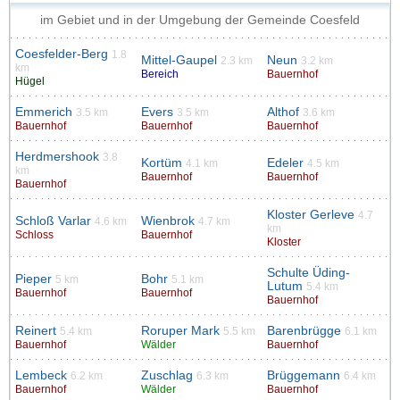
im Gebiet und in der Umgebung der Gemeinde Coesfeld
Coesfelder-Berg
1.8
Mittel-Gaupel
Neun
2.3 km
3.2 km
km
Bereich
Bauernhof
Hügel
Emmerich
Evers
Althof
3.5 km
3.5 km
3.6 km
Bauernhof
Bauernhof
Bauernhof
Herdmershook
3.8
Kortüm
Edeler
4.1 km
4.5 km
km
Bauernhof
Bauernhof
Bauernhof
Kloster Gerleve
4.7
Schloß Varlar
Wienbrok
4.6 km
4.7 km
km
Schloss
Bauernhof
Kloster
Schulte Üding-
Pieper
Bohr
5 km
5.1 km
Lutum
5.4 km
Bauernhof
Bauernhof
Bauernhof
Reinert
Roruper Mark
Barenbrügge
5.4 km
5.5 km
6.1 km
Bauernhof
Wälder
Bauernhof
Lembeck
Zuschlag
Brüggemann
6.2 km
6.3 km
6.4 km
Bauernhof
Wälder
Bauernhof