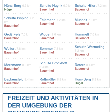
Hüns-Berg
Schulte Huynk
Schulte Hillert
6.7 km
6.9 km
7.2 km
Hügel
Bauernhof
Bauernhof
Schulte Bisping
7.2
Feldmann
Musholt
7.2 km
7.3 km
km
Bauernhof
Bauernhof
Bauernhof
Groß Fels
Wigger
Hummelt
7.5 km
7.6 km
7.6 km
Bauernhof
Bauernhof
Bauernhof
Schulte Wermeling
Wolfert
Sommer
7.8 km
7.8 km
8.2 km
Bauernhof
Bauernhof
Bauernhof
Schulte Brockhoff
Mersmann
Roters
8.3 km
8.4 km
8.3 km
Bauernhof
Bauernhof
Bauernhof
Backensfeld
Roßmüller
Hum-Berg
8.4 km
8.8 km
8.9 km
Bauernhof
Bauernhof
Hügel
FREIZEIT UND AKTIVITÄTEN IN
DER UMGEBUNG DER