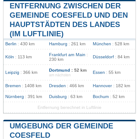
ENTFERNUNG ZWISCHEN DER
GEMEINDE COESFELD UND DEN
HAUPTSTÄDTEN DES LANDES
(IM LUFTLINIE)
Berlin
: 430 km
Hamburg
: 261 km
München
: 528 km
Frankfurt am Main
:
Köln
: 113 km
Düsseldorf
: 84 km
230 km
Dortmund
: 52 km
Leipzig
: 366 km
Essen
: 55 km
am nächsten
Bremen
: 1408 km
Dresden
: 466 km
Hannover
: 182 km
Nürnberg
: 391 km
Duisburg
: 63 km
Bochum
: 52 km
Entfernung berechnet in Luftlinie
UMGEBUNG DER GEMEINDE
COESFELD