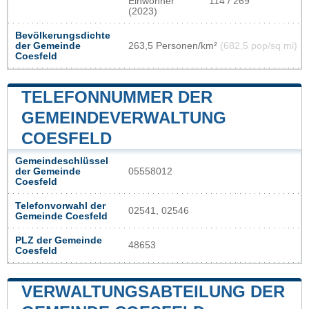
Einwohner
114 / 269
(2023)
Bevölkerungsdichte
der Gemeinde
263,5 Personen/km²
(682,5 pop/sq mi)
Coesfeld
TELEFONNUMMER DER
GEMEINDEVERWALTUNG
COESFELD
Gemeindeschlüssel
der Gemeinde
05558012
Coesfeld
Telefonvorwahl der
02541, 02546
Gemeinde Coesfeld
PLZ der Gemeinde
48653
Coesfeld
VERWALTUNGSABTEILUNG DER