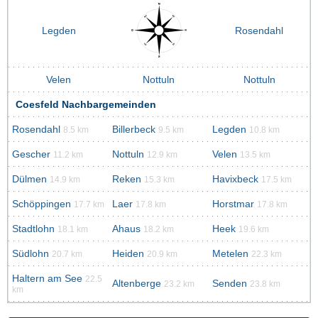
Legden
Rosendahl
Velen
Nottuln
Nottuln
Coesfeld Nachbargemeinden
Rosendahl
Billerbeck
Legden
8.5 km
9.5 km
10.8 km
Gescher
Nottuln
Velen
11.2 km
12.9 km
13.5 km
Dülmen
Reken
Havixbeck
14.9 km
15.3 km
17.5 km
Schöppingen
Laer
Horstmar
17.7 km
17.8 km
17.8 km
Stadtlohn
Ahaus
Heek
18.1 km
18.2 km
19.6 km
Südlohn
Heiden
Metelen
20.7 km
20.9 km
22.3 km
Haltern am See
22.5
Altenberge
Senden
23.2 km
23.8 km
km