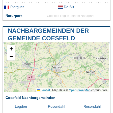
Plerguer
De Bilt
Naturpark
Coesfeld liegt in keinem Naturpark
NACHBARGEMEINDEN DER
GEMEINDE COESFELD
+
−
Leaflet
|
Map data ©
OpenStreetMap
contributors
Coesfeld Nachbargemeinden
Legden
Rosendahl
Rosendahl