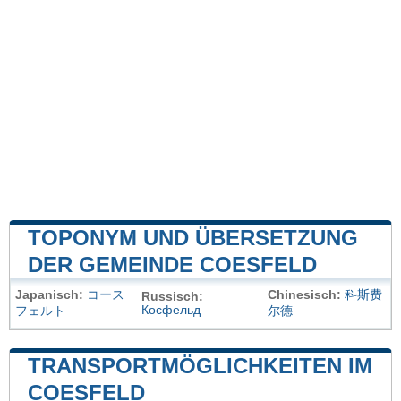
TOPONYM UND ÜBERSETZUNG
DER GEMEINDE COESFELD
Japanisch:
コース
Chinesisch:
科斯费
Russisch:
Косфельд
フェルト
尔德
TRANSPORTMÖGLICHKEITEN IM
COESFELD