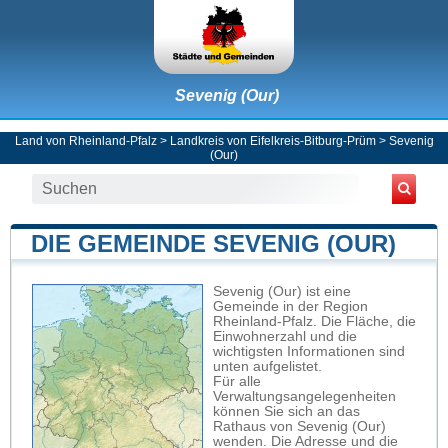
Sevenig (Our)
Land von Rheinland-Pfalz
>
Landkreis von Eifelkreis-Bitburg-Prüm
>
Sevenig
(Our)
DIE GEMEINDE SEVENIG (OUR)
Sevenig (Our) ist eine
Gemeinde in der Region
Rheinland-Pfalz. Die Fläche, die
Einwohnerzahl und die
wichtigsten Informationen sind
unten aufgelistet.
Für alle
Verwaltungsangelegenheiten
können Sie sich an das
Rathaus von Sevenig (Our)
wenden. Die Adresse und die