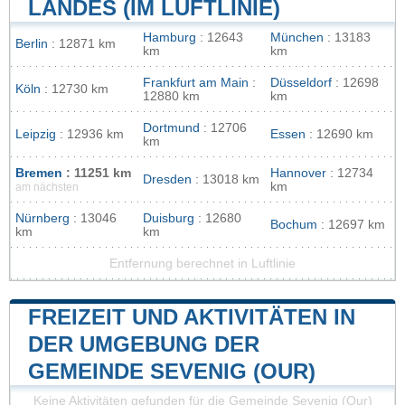
LANDES (IM LUFTLINIE)
Hamburg
: 12643
München
: 13183
Berlin
: 12871 km
km
km
Frankfurt am Main
:
Düsseldorf
: 12698
Köln
: 12730 km
12880 km
km
Dortmund
: 12706
Leipzig
: 12936 km
Essen
: 12690 km
km
Bremen
: 11251 km
Hannover
: 12734
Dresden
: 13018 km
km
am nächsten
Nürnberg
: 13046
Duisburg
: 12680
Bochum
: 12697 km
km
km
Entfernung berechnet in Luftlinie
FREIZEIT UND AKTIVITÄTEN IN
DER UMGEBUNG DER
GEMEINDE SEVENIG (OUR)
Keine Aktivitäten gefunden für die Gemeinde Sevenig (Our)