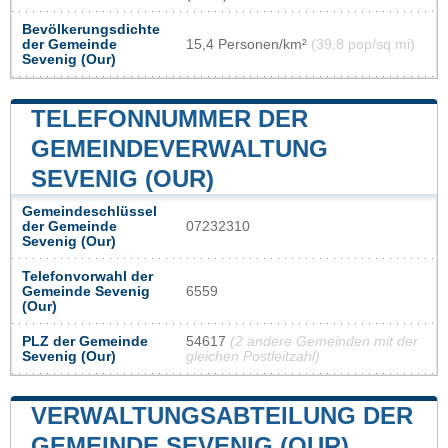
Bevölkerungsdichte
der Gemeinde
15,4 Personen/km²
(39,8 pop/sq mi)
Sevenig (Our)
TELEFONNUMMER DER
GEMEINDEVERWALTUNG
SEVENIG (OUR)
Gemeindeschlüssel
der Gemeinde
07232310
Sevenig (Our)
Telefonvorwahl der
Gemeinde Sevenig
6559
(Our)
PLZ der Gemeinde
54617
(2 andere Gemeinden mit der
Sevenig (Our)
gleichen Postleitzahl)
VERWALTUNGSABTEILUNG DER
GEMEINDE SEVENIG (OUR)