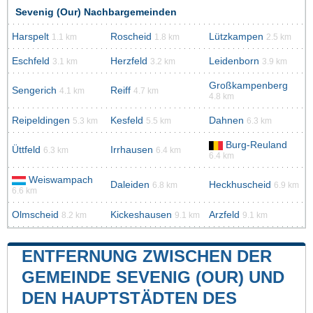
Sevenig (Our) Nachbargemeinden
Harspelt
Roscheid
Lützkampen
1.1 km
1.8 km
2.5 km
Eschfeld
Herzfeld
Leidenborn
3.1 km
3.2 km
3.9 km
Großkampenberg
Sengerich
Reiff
4.1 km
4.7 km
4.8 km
Reipeldingen
Kesfeld
Dahnen
5.3 km
5.5 km
6.3 km
Burg-Reuland
Üttfeld
Irrhausen
6.3 km
6.4 km
6.4 km
Weiswampach
Daleiden
Heckhuscheid
6.8 km
6.9 km
6.6 km
Olmscheid
Kickeshausen
Arzfeld
8.2 km
9.1 km
9.1 km
ENTFERNUNG ZWISCHEN DER
GEMEINDE SEVENIG (OUR) UND
DEN HAUPTSTÄDTEN DES