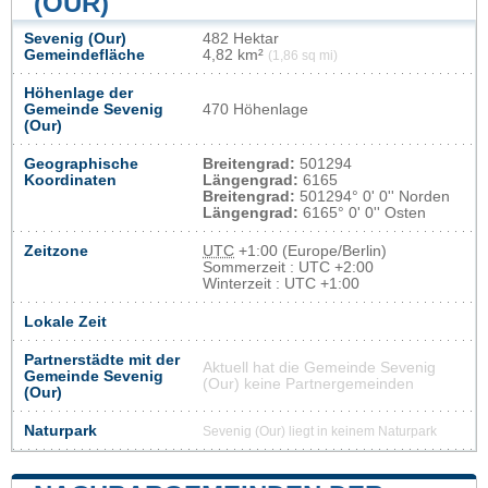
(OUR)
Sevenig (Our)
482 Hektar
Gemeindefläche
4,82 km²
(1,86 sq mi)
Höhenlage der
Gemeinde Sevenig
470 Höhenlage
(Our)
Geographische
Breitengrad:
501294
Koordinaten
Längengrad:
6165
Breitengrad:
501294° 0' 0'' Norden
Längengrad:
6165° 0' 0'' Osten
Zeitzone
UTC
+1:00 (Europe/Berlin)
Sommerzeit : UTC +2:00
Winterzeit : UTC +1:00
Lokale Zeit
Partnerstädte mit der
Aktuell hat die Gemeinde Sevenig
Gemeinde Sevenig
(Our) keine Partnergemeinden
(Our)
Naturpark
Sevenig (Our) liegt in keinem Naturpark