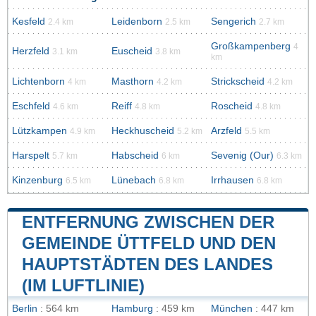
Kesfeld
Leidenborn
Sengerich
2.4 km
2.5 km
2.7 km
Großkampenberg
4
Herzfeld
Euscheid
3.1 km
3.8 km
km
Lichtenborn
Masthorn
Strickscheid
4 km
4.2 km
4.2 km
Eschfeld
Reiff
Roscheid
4.6 km
4.8 km
4.8 km
Lützkampen
Heckhuscheid
Arzfeld
4.9 km
5.2 km
5.5 km
Harspelt
Habscheid
Sevenig (Our)
5.7 km
6 km
6.3 km
Kinzenburg
Lünebach
Irrhausen
6.5 km
6.8 km
6.8 km
ENTFERNUNG ZWISCHEN DER
GEMEINDE ÜTTFELD UND DEN
HAUPTSTÄDTEN DES LANDES
(IM LUFTLINIE)
Berlin
: 564 km
Hamburg
: 459 km
München
: 447 km