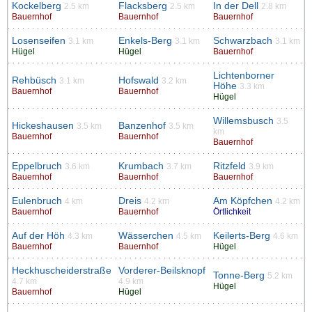
Kockelberg
Flacksberg
In der Dell
2.5 km
2.5 km
2.8 km
Bauernhof
Bauernhof
Bauernhof
Losenseifen
Enkels-Berg
Schwarzbach
3.1 km
3.1 km
3.1 km
Hügel
Hügel
Bauernhof
Lichtenborner
Rehbüsch
Hofswald
3.1 km
3.2 km
Höhe
3.3 km
Bauernhof
Bauernhof
Hügel
Willemsbusch
3.5
Hickeshausen
Banzenhof
3.5 km
3.5 km
km
Bauernhof
Bauernhof
Bauernhof
Eppelbruch
Krumbach
Ritzfeld
3.6 km
3.7 km
3.9 km
Bauernhof
Bauernhof
Bauernhof
Eulenbruch
Dreis
Am Köpfchen
4 km
4.2 km
4.2 km
Bauernhof
Bauernhof
Örtlichkeit
Auf der Höh
Wässerchen
Keilerts-Berg
4.3 km
4.5 km
4.6 km
Bauernhof
Bauernhof
Hügel
Heckhuscheiderstraße
Vorderer-Beilsknopf
Tonne-Berg
5.2 km
4.7 km
4.9 km
Hügel
Bauernhof
Hügel