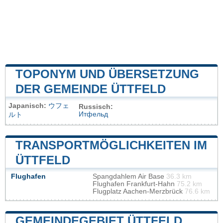
TOPONYM UND ÜBERSETZUNG
DER GEMEINDE ÜTTFELD
Japanisch:
ウフェ
Russisch:
Итфельд
ルト
TRANSPORTMÖGLICHKEITEN IM
ÜTTFELD
Flughafen
Spangdahlem Air Base
36.3 km
Flughafen Frankfurt-Hahn
75.2 km
Flugplatz Aachen-Merzbrück
76.6 km
GEMEINDEGEBIET ÜTTFELD