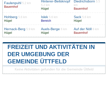
Hinterer-Beilsknopf
Diedrichsborn
5.5
Faulenpuhl
5.2 km
5.2 km
km
Bauernhof
Hügel
Bauernhof
Hohberg
Islek
Sack
5.6 km
5.6 km
5.6 km
Hügel
Bereich
Hügel
Hernack-Berg
Auels-Berge
Auf der Nöll
5.9 km
6 km
6 km
Hügel
Hügel
Bauernhof
FREIZEIT UND AKTIVITÄTEN IN
DER UMGEBUNG DER
GEMEINDE ÜTTFELD
Keine Aktivitäten gefunden für die Gemeinde Üttfeld