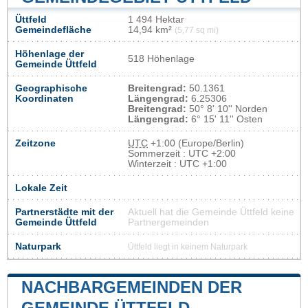
Üttfeld
1 494 Hektar
Gemeindefläche
14,94 km²
(5,77 sq mi)
Höhenlage der
518 Höhenlage
Gemeinde Üttfeld
Geographische
Breitengrad:
50.1361
Koordinaten
Längengrad:
6.25306
Breitengrad:
50° 8' 10'' Norden
Längengrad:
6° 15' 11'' Osten
Zeitzone
UTC
+1:00 (Europe/Berlin)
Sommerzeit : UTC +2:00
Winterzeit : UTC +1:00
Lokale Zeit
Partnerstädte mit der
Aktuell hat die Gemeinde Üttfeld keine
Gemeinde Üttfeld
Partnergemeinden
Naturpark
Üttfeld liegt in keinem Naturpark
NACHBARGEMEINDEN DER
GEMEINDE ÜTTFELD