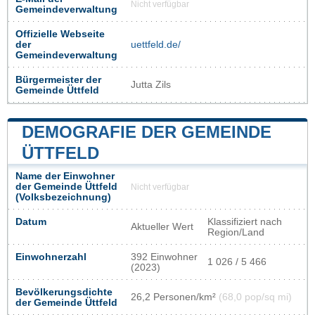
Nicht verfügbar
Gemeindeverwaltung
Offizielle Webseite
der
uettfeld.de/
Gemeindeverwaltung
Bürgermeister der
Jutta Zils
Gemeinde Üttfeld
DEMOGRAFIE DER GEMEINDE
ÜTTFELD
Name der Einwohner
der Gemeinde Üttfeld
Nicht verfügbar
(Volksbezeichnung)
Datum
Klassifiziert nach
Aktueller Wert
Region/Land
Einwohnerzahl
392 Einwohner
1 026 / 5 466
(2023)
Bevölkerungsdichte
26,2 Personen/km²
(68,0 pop/sq mi)
der Gemeinde Üttfeld