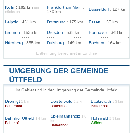
Köln
: 102 km
Frankfurt am Main
:
am
Düsseldorf
: 127 km
173 km
nächsten
Leipzig
: 451 km
Dortmund
: 175 km
Essen
: 157 km
Bremen
: 1536 km
Dresden
: 538 km
Hannover
: 348 km
Nürnberg
: 355 km
Duisburg
: 149 km
Bochum
: 164 km
Entfernung berechnet in Luftlinie
UMGEBUNG DER GEMEINDE
ÜTTFELD
im Gebiet und in der Umgebung der Gemeinde Üttfeld
Dromigt
Deisterwald
Lautzerath
1 km
1.2 km
1.3 km
Bauernhof
Bauernhof
Bauernhof
Spielmannsholz
1.6
Bahnhof Üttfeld
Hofswald
1.4 km
2.3 km
km
Bahnhof
Wälder
Bauernhof