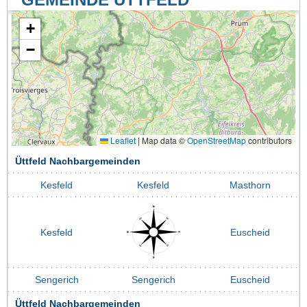
+
−
Leaflet
|
Map data ©
OpenStreetMap
contributors
Üttfeld Nachbargemeinden
Kesfeld
Kesfeld
Masthorn
Kesfeld
Euscheid
Sengerich
Sengerich
Euscheid
Üttfeld Nachbargemeinden