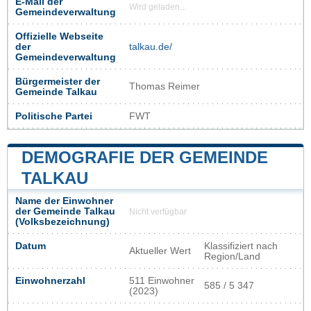
E-Mail der
Wird geladen...
Gemeindeverwaltung
Offizielle Webseite
der
talkau.de/
Gemeindeverwaltung
Bürgermeister der
Thomas Reimer
Gemeinde Talkau
Politische Partei
FWT
DEMOGRAFIE DER GEMEINDE
TALKAU
Name der Einwohner
der Gemeinde Talkau
Nicht verfügbar
(Volksbezeichnung)
Datum
Klassifiziert nach
Aktueller Wert
Region/Land
Einwohnerzahl
511 Einwohner
585 / 5 347
(2023)