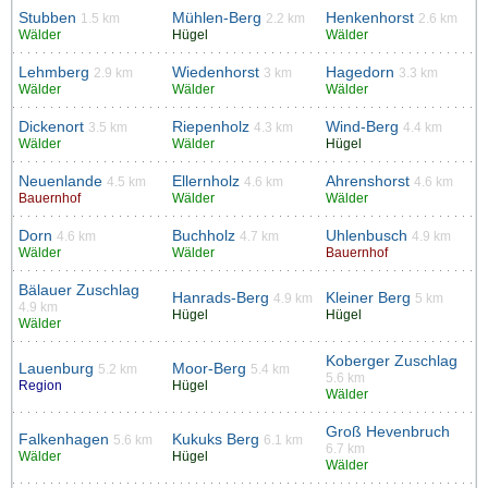
Stubben
Mühlen-Berg
Henkenhorst
1.5 km
2.2 km
2.6 km
Wälder
Hügel
Wälder
Lehmberg
Wiedenhorst
Hagedorn
2.9 km
3 km
3.3 km
Wälder
Wälder
Wälder
Dickenort
Riepenholz
Wind-Berg
3.5 km
4.3 km
4.4 km
Wälder
Wälder
Hügel
Neuenlande
Ellernholz
Ahrenshorst
4.5 km
4.6 km
4.6 km
Bauernhof
Wälder
Wälder
Dorn
Buchholz
Uhlenbusch
4.6 km
4.7 km
4.9 km
Wälder
Wälder
Bauernhof
Bälauer Zuschlag
Hanrads-Berg
Kleiner Berg
4.9 km
5 km
4.9 km
Hügel
Hügel
Wälder
Koberger Zuschlag
Lauenburg
Moor-Berg
5.2 km
5.4 km
5.6 km
Region
Hügel
Wälder
Groß Hevenbruch
Falkenhagen
Kukuks Berg
5.6 km
6.1 km
6.7 km
Wälder
Hügel
Wälder