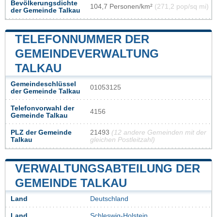
Bevölkerungsdichte
104,7 Personen/km²
(271,2 pop/sq mi)
der Gemeinde Talkau
TELEFONNUMMER DER
GEMEINDEVERWALTUNG
TALKAU
Gemeindeschlüssel
01053125
der Gemeinde Talkau
Telefonvorwahl der
4156
Gemeinde Talkau
PLZ der Gemeinde
21493
(12 andere Gemeinden mit der
Talkau
gleichen Postleitzahl)
VERWALTUNGSABTEILUNG DER
GEMEINDE TALKAU
Land
Deutschland
Land
Schleswig-Holstein