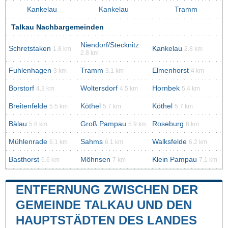
Kankelau
Kankelau
Tramm
Talkau Nachbargemeinden
Niendorf/Stecknitz
Schretstaken
Kankelau
1.8 km
2.8 km
2.8 km
Fuhlenhagen
Tramm
Elmenhorst
3 km
3.1 km
4 km
Borstorf
Woltersdorf
Hornbek
4.3 km
4.5 km
5.4 km
Breitenfelde
Köthel
Köthel
5.5 km
5.7 km
5.7 km
Bälau
Groß Pampau
Roseburg
5.8 km
5.9 km
6 km
Mühlenrade
Sahms
Walksfelde
6.1 km
6.1 km
6.2 km
Basthorst
Möhnsen
Klein Pampau
6.6 km
7 km
7.1 km
ENTFERNUNG ZWISCHEN DER
GEMEINDE TALKAU UND DEN
HAUPTSTÄDTEN DES LANDES