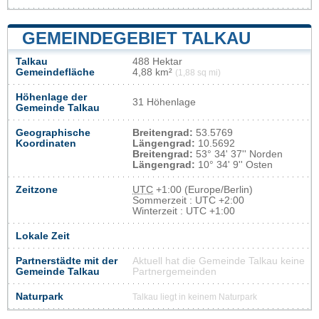
GEMEINDEGEBIET TALKAU
Talkau
488 Hektar
Gemeindefläche
4,88 km²
(1,88 sq mi)
Höhenlage der
31 Höhenlage
Gemeinde Talkau
Geographische
Breitengrad:
53.5769
Koordinaten
Längengrad:
10.5692
Breitengrad:
53° 34' 37'' Norden
Längengrad:
10° 34' 9'' Osten
Zeitzone
UTC
+1:00 (Europe/Berlin)
Sommerzeit : UTC +2:00
Winterzeit : UTC +1:00
Lokale Zeit
Partnerstädte mit der
Aktuell hat die Gemeinde Talkau keine
Gemeinde Talkau
Partnergemeinden
Naturpark
Talkau liegt in keinem Naturpark