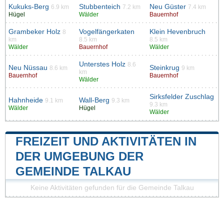
Kukuks-Berg
Stubbenteich
Neu Güster
6.9 km
7.2 km
7.4 km
Hügel
Wälder
Bauernhof
Grambeker Holz
Vogelfängerkaten
Klein Hevenbruch
8
km
8.5 km
8.5 km
Wälder
Bauernhof
Wälder
Unterstes Holz
8.6
Neu Nüssau
Steinkrug
8.6 km
9 km
km
Bauernhof
Bauernhof
Wälder
Sirksfelder Zuschlag
Hahnheide
Wall-Berg
9.1 km
9.3 km
9.3 km
Wälder
Hügel
Wälder
FREIZEIT UND AKTIVITÄTEN IN
DER UMGEBUNG DER
GEMEINDE TALKAU
Keine Aktivitäten gefunden für die Gemeinde Talkau