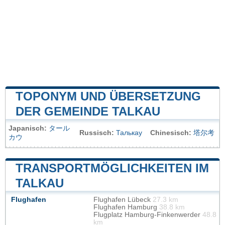
TOPONYM UND ÜBERSETZUNG
DER GEMEINDE TALKAU
Japanisch:
タール
Russisch:
Талькау
Chinesisch:
塔尔考
カウ
TRANSPORTMÖGLICHKEITEN IM
TALKAU
Flughafen
Flughafen Lübeck
27.3 km
Flughafen Hamburg
38.8 km
Flugplatz Hamburg-Finkenwerder
48.8
km