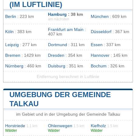
(IM LUFTLINIE)
Hamburg
: 38 km
Berlin
: 223 km
München
: 609 km
am nächsten
Frankfurt am Main
:
Köln
: 383 km
Düsseldorf
: 367 km
407 km
Leipzig
: 277 km
Dortmund
: 311 km
Essen
: 337 km
Bremen
: 1429 km
Dresden
: 354 km
Hannover
: 145 km
Nürnberg
: 460 km
Duisburg
: 351 km
Bochum
: 326 km
Entfernung berechnet in Luftlinie
UMGEBUNG DER GEMEINDE
TALKAU
im Gebiet und in der Umgebung der Gemeinde Talkau
Horstriede
Ohlenwegen
Kiefholz
1.1 km
1.5 km
1.5 km
Wälder
Wälder
Wälder