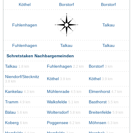
Köthel
Borstorf
Borstorf
Fuhlenhagen
Talkau
Fuhlenhagen
Talkau
Talkau
Schretstaken Nachbargemeinden
Talkau
Fuhlenhagen
Borstorf
1.8 km
2.2 km
3 km
Niendorf/Stecknitz
Köthel
Köthel
3.9 km
3.9 km
3.8 km
Kankelau
Mühlenrade
Elmenhorst
4.3 km
4.5 km
4.7 km
Tramm
Walksfelde
Basthorst
4.9 km
5.1 km
5.5 km
Bälau
Woltersdorf
Breitenfelde
5.6 km
5.8 km
5.9 km
Koberg
Poggensee
Möhnsen
6 km
6.2 km
6.3 km