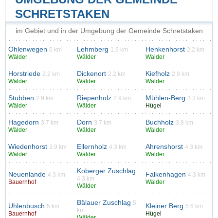
SCHRETSTAKEN
im Gebiet und in der Umgebung der Gemeinde Schretstaken
Ohlenwegen
Lehmberg
Henkenhorst
0 km
1.9 km
2.2 km
Wälder
Wälder
Wälder
Horstriede
Dickenort
Kiefholz
2.2 km
2.2 km
2.9 km
Wälder
Wälder
Wälder
Stubben
Riepenholz
Mühlen-Berg
2.9 km
2.9 km
3.3 km
Wälder
Wälder
Hügel
Hagedorn
Dorn
Buchholz
3.7 km
3.7 km
3.8 km
Wälder
Wälder
Wälder
Wiedenhorst
Ellernholz
Ahrenshorst
3.9 km
4.3 km
4.3 km
Wälder
Wälder
Wälder
Koberger Zuschlag
Neuenlande
Falkenhagen
4.3 km
4.3 km
4.3 km
Bauernhof
Wälder
Wälder
Bälauer Zuschlag
5
Uhlenbusch
Kleiner Berg
5 km
5.6 km
km
Bauernhof
Hügel
Wälder