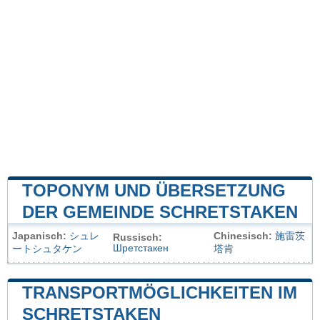
TOPONYM UND ÜBERSETZUNG
DER GEMEINDE SCHRETSTAKEN
Japanisch:
シュレ
Chinesisch:
施雷茨
Russisch:
Шретстакен
ートシュタケン
塔肯
TRANSPORTMÖGLICHKEITEN IM
SCHRETSTAKEN