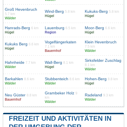
Groß Hevenbruch
Wind-Berg
Kukuks-Berg
5.8 km
5.8 km
5.7 km
Hügel
Hügel
Wälder
Hanrads-Berg
Lauenburg
Moor-Berg
6 km
6.5 km
6.6 km
Hügel
Region
Hügel
Vogelfängerkaten
Klein Hevenbruch
Kukuks Berg
6.6 km
7.1 km
7.5 km
Hügel
Bauernhof
Wälder
Sirksfelder Zuschlag
Hahnheide
Wall-Berg
7.7 km
8.1 km
8.1 km
Wälder
Hügel
Wälder
Barkahlen
Stubbenteich
Hohen-Berg
8.6 km
8.6 km
8.8 km
Wälder
Wälder
Hügel
Grambeker Holz
9
Neu Güster
Radeland
8.8 km
9.3 km
km
Bauernhof
Wälder
Wälder
FREIZEIT UND AKTIVITÄTEN IN
DER UMGEBUNG DER