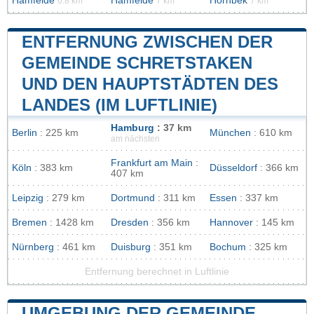
Hamfelde
Hamfelde
Hornbek
6.8 km
7 km
7 km
ENTFERNUNG ZWISCHEN DER
GEMEINDE SCHRETSTAKEN
UND DEN HAUPTSTÄDTEN DES
LANDES (IM LUFTLINIE)
Hamburg
: 37 km
Berlin
: 225 km
München
: 610 km
am nächsten
Frankfurt am Main
:
Köln
: 383 km
Düsseldorf
: 366 km
407 km
Leipzig
: 279 km
Dortmund
: 311 km
Essen
: 337 km
Bremen
: 1428 km
Dresden
: 356 km
Hannover
: 145 km
Nürnberg
: 461 km
Duisburg
: 351 km
Bochum
: 325 km
Entfernung berechnet in Luftlinie
UMGEBUNG DER GEMEINDE