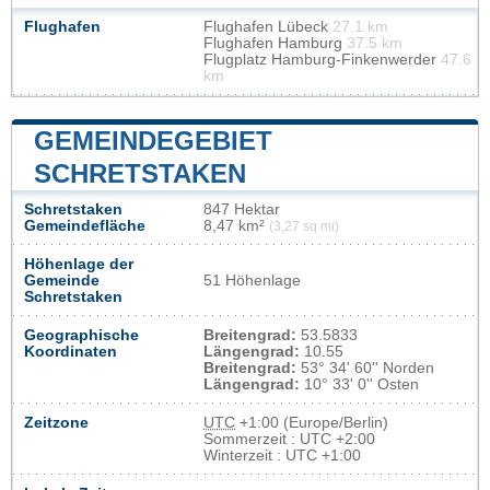
Flughafen
Flughafen Lübeck
27.1 km
Flughafen Hamburg
37.5 km
Flugplatz Hamburg-Finkenwerder
47.6
km
GEMEINDEGEBIET
SCHRETSTAKEN
Schretstaken
847 Hektar
Gemeindefläche
8,47 km²
(3,27 sq mi)
Höhenlage der
Gemeinde
51 Höhenlage
Schretstaken
Geographische
Breitengrad:
53.5833
Koordinaten
Längengrad:
10.55
Breitengrad:
53° 34' 60'' Norden
Längengrad:
10° 33' 0'' Osten
Zeitzone
UTC
+1:00 (Europe/Berlin)
Sommerzeit : UTC +2:00
Winterzeit : UTC +1:00