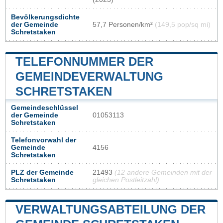
Bevölkerungsdichte
der Gemeinde
57,7 Personen/km²
(149,5 pop/sq mi)
Schretstaken
TELEFONNUMMER DER
GEMEINDEVERWALTUNG
SCHRETSTAKEN
Gemeindeschlüssel
der Gemeinde
01053113
Schretstaken
Telefonvorwahl der
Gemeinde
4156
Schretstaken
PLZ der Gemeinde
21493
(12 andere Gemeinden mit der
Schretstaken
gleichen Postleitzahl)
VERWALTUNGSABTEILUNG DER