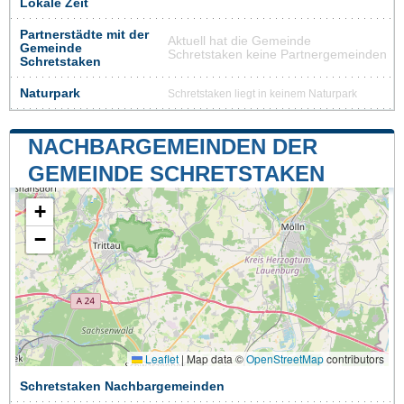
Lokale Zeit
Partnerstädte mit der
Aktuell hat die Gemeinde
Gemeinde
Schretstaken keine Partnergemeinden
Schretstaken
Naturpark
Schretstaken liegt in keinem Naturpark
NACHBARGEMEINDEN DER
GEMEINDE SCHRETSTAKEN
+
−
Leaflet
|
Map data ©
OpenStreetMap
contributors
Schretstaken Nachbargemeinden