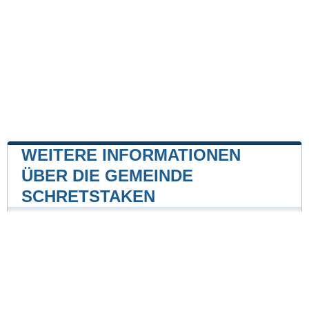
WEITERE INFORMATIONEN
ÜBER DIE GEMEINDE
SCHRETSTAKEN
Kernkraftwerk
Kernkraftwerk Krümmel
21 mile
Unsere Website ist nicht mit einer Regierungsbehörde
des Landes verbunden oder wird von ihr gesponsert.
Wir sind ein unabhängiges Unternehmen, das sich der
Bereitstellung wertvoller Informationen für die Bürger