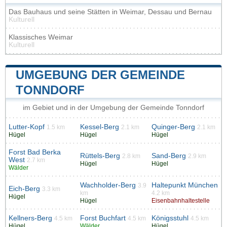
Das Bauhaus und seine Stätten in Weimar, Dessau und Bernau
Kulturell
Klassisches Weimar
Kulturell
UMGEBUNG DER GEMEINDE
TONNDORF
im Gebiet und in der Umgebung der Gemeinde Tonndorf
Lutter-Kopf
Kessel-Berg
Quinger-Berg
1.5 km
2.1 km
2.1 km
Hügel
Hügel
Hügel
Forst Bad Berka
Rüttels-Berg
Sand-Berg
2.8 km
2.9 km
West
2.7 km
Hügel
Hügel
Wälder
Wachholder-Berg
Haltepunkt München
3.9
Eich-Berg
3.3 km
km
4.2 km
Hügel
Hügel
Eisenbahnhaltestelle
Kellners-Berg
Forst Buchfart
Königsstuhl
4.5 km
4.5 km
4.5 km
Hügel
Wälder
Hügel