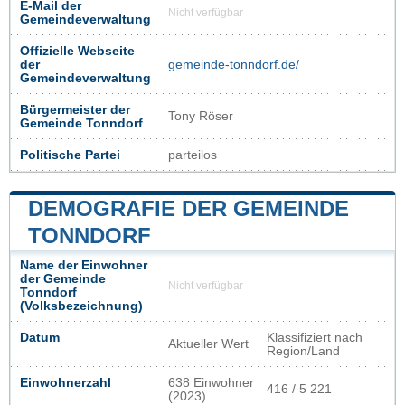
E-Mail der
Nicht verfügbar
Gemeindeverwaltung
Offizielle Webseite
der
gemeinde-tonndorf.de/
Gemeindeverwaltung
Bürgermeister der
Tony Röser
Gemeinde Tonndorf
Politische Partei
parteilos
DEMOGRAFIE DER GEMEINDE
TONNDORF
Name der Einwohner
der Gemeinde
Nicht verfügbar
Tonndorf
(Volksbezeichnung)
Datum
Klassifiziert nach
Aktueller Wert
Region/Land
Einwohnerzahl
638 Einwohner
416 / 5 221
(2023)