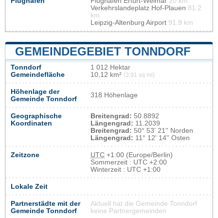
Flughafen
Flughafen Erfurt-Weimar
20 km
Verkehrslandeplatz Hof-Plauen
81.2
km
Leipzig-Altenburg Airport
91.9 km
GEMEINDEGEBIET TONNDORF
Tonndorf
1 012 Hektar
Gemeindefläche
10,12 km²
(3,91 sq mi)
Höhenlage der
318 Höhenlage
Gemeinde Tonndorf
Geographische
Breitengrad:
50.8892
Koordinaten
Längengrad:
11.2039
Breitengrad:
50° 53' 21'' Norden
Längengrad:
11° 12' 14'' Osten
Zeitzone
UTC
+1:00 (Europe/Berlin)
Sommerzeit : UTC +2:00
Winterzeit : UTC +1:00
Lokale Zeit
Partnerstädte mit der
Aktuell hat die Gemeinde Tonndorf
Gemeinde Tonndorf
keine Partnergemeinden