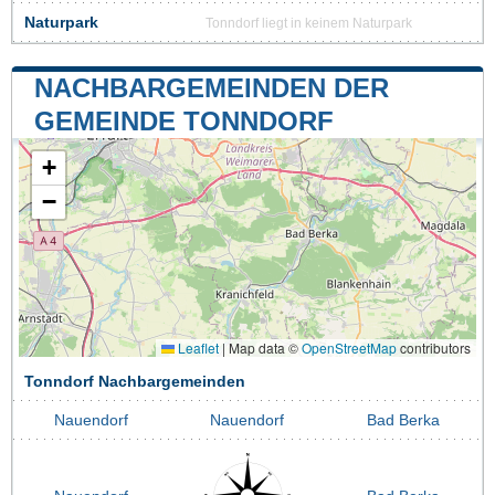
Naturpark
Tonndorf liegt in keinem Naturpark
NACHBARGEMEINDEN DER
GEMEINDE TONNDORF
+
−
Leaflet
|
Map data ©
OpenStreetMap
contributors
Tonndorf Nachbargemeinden
Nauendorf
Nauendorf
Bad Berka