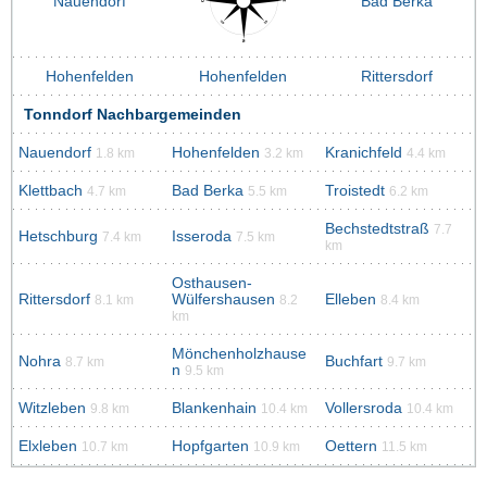
Nauendorf
Bad Berka
Hohenfelden
Hohenfelden
Rittersdorf
Tonndorf Nachbargemeinden
Nauendorf
Hohenfelden
Kranichfeld
1.8 km
3.2 km
4.4 km
Klettbach
Bad Berka
Troistedt
4.7 km
5.5 km
6.2 km
Bechstedtstraß
7.7
Hetschburg
Isseroda
7.4 km
7.5 km
km
Osthausen-
Rittersdorf
Wülfershausen
Elleben
8.1 km
8.2
8.4 km
km
Mönchenholzhause
Nohra
Buchfart
8.7 km
9.7 km
n
9.5 km
Witzleben
Blankenhain
Vollersroda
9.8 km
10.4 km
10.4 km
Elxleben
Hopfgarten
Oettern
10.7 km
10.9 km
11.5 km