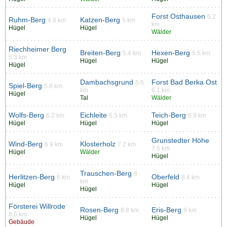
Forst Osthausen
5.2
Ruhm-Berg
Katzen-Berg
4.8 km
5 km
km
Hügel
Hügel
Wälder
Riechheimer Berg
Breiten-Berg
Hexen-Berg
5.4 km
5.5 km
5.3 km
Hügel
Hügel
Hügel
Dambachsgrund
Forst Bad Berka Ost
5.6
Spiel-Berg
5.6 km
km
6.1 km
Hügel
Tal
Wälder
Wolfs-Berg
Eichleite
Teich-Berg
6.2 km
6.5 km
6.9 km
Hügel
Hügel
Hügel
Grunstedter Höhe
Wind-Berg
Klosterholz
6.9 km
7.2 km
7.5 km
Hügel
Wälder
Hügel
Trauschen-Berg
8
Herlitzen-Berg
Oberfeld
8 km
8.4 km
km
Hügel
Hügel
Hügel
Försterei Willrode
Rosen-Berg
Eris-Berg
8.8 km
9 km
8.6 km
Hügel
Hügel
Gebäude