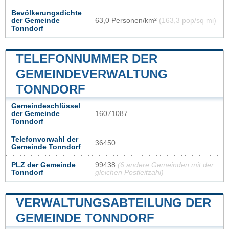
Bevölkerungsdichte
der Gemeinde
63,0 Personen/km²
(163,3 pop/sq mi)
Tonndorf
TELEFONNUMMER DER
GEMEINDEVERWALTUNG
TONNDORF
Gemeindeschlüssel
der Gemeinde
16071087
Tonndorf
Telefonvorwahl der
36450
Gemeinde Tonndorf
PLZ der Gemeinde
99438
(6 andere Gemeinden mit der
Tonndorf
gleichen Postleitzahl)
VERWALTUNGSABTEILUNG DER
GEMEINDE TONNDORF