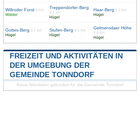
Treppendorfer-Berg
Willroder Forst
Haar-Berg
9 km
9.2 km
9.1 km
Wälder
Hügel
Hügel
Gelmerodaer Höhe
Gottes-Berg
Stufen-Berg
9.2 km
9.5 km
9.6 km
Hügel
Hügel
Hügel
FREIZEIT UND AKTIVITÄTEN IN
DER UMGEBUNG DER
GEMEINDE TONNDORF
Keine Aktivitäten gefunden für die Gemeinde Tonndorf