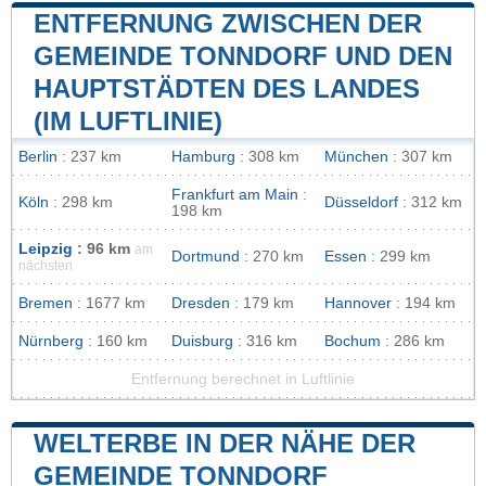
ENTFERNUNG ZWISCHEN DER
GEMEINDE TONNDORF UND DEN
HAUPTSTÄDTEN DES LANDES
(IM LUFTLINIE)
Berlin
: 237 km
Hamburg
: 308 km
München
: 307 km
Frankfurt am Main
:
Köln
: 298 km
Düsseldorf
: 312 km
198 km
Leipzig
: 96 km
am
Dortmund
: 270 km
Essen
: 299 km
nächsten
Bremen
: 1677 km
Dresden
: 179 km
Hannover
: 194 km
Nürnberg
: 160 km
Duisburg
: 316 km
Bochum
: 286 km
Entfernung berechnet in Luftlinie
WELTERBE IN DER NÄHE DER
GEMEINDE TONNDORF