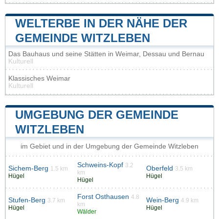
WELTERBE IN DER NÄHE DER
GEMEINDE WITZLEBEN
Das Bauhaus und seine Stätten in Weimar, Dessau und Bernau
Kulturell
Klassisches Weimar
Kulturell
UMGEBUNG DER GEMEINDE
WITZLEBEN
im Gebiet und in der Umgebung der Gemeinde Witzleben
Schweins-Kopf
3.2
Sichem-Berg
Oberfeld
1.5 km
3.5 km
km
Hügel
Hügel
Hügel
Forst Osthausen
4.8
Stufen-Berg
Wein-Berg
3.7 km
4.9 km
km
Hügel
Hügel
Wälder