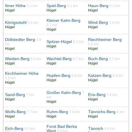
Ilmer Höhe
Spiel-Berg
Haun-Berg
5.1 km
5.1 km
5.3 km
Hügel
Hügel
Hügel
Kleiner Kalm-Berg
Königsstuhl
Wind-Berg
5.5 km
5.9 km
5.7 km
Hügel
Hügel
Hügel
Döllstedter Berg
Riechheimer Berg
5.9
Spitzer-Hügel
6.3 km
km
6.6 km
Hügel
Hügel
Hügel
Weiden-Berg
Wachtel-Berg
Buch-Berg
6.6 km
6.7 km
6.7 km
Hügel
Hügel
Hügel
Kirchheimer Höhe
Hopfen-Berg
Katzen-Berg
6.9 km
6.9 km
6.8 km
Hügel
Hügel
Hügel
Großer Kalm-Berg
7
Sand-Berg
Eris-Berg
7 km
7.4 km
km
Hügel
Hügel
Hügel
Wolfs-Berg
Ruhm-Berg
Tännichs-Berg
7.7 km
7.8 km
8 km
Hügel
Hügel
Hügel
Forst Bad Berka
Eich-Berg
Tännich
8.5 km
8.9 km
West
8.8 km