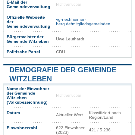
E-Mail der
Nicht verfügbar
Gemeindeverwaltung
Offizielle Webseite
vg-riechheimer-
der
berg.de/mitgliedsgemeinden
Gemeindeverwaltung
Bürgermeister der
Uwe Leuthardt
Gemeinde Witzleben
Politische Partei
CDU
DEMOGRAFIE DER GEMEINDE
WITZLEBEN
Name der Einwohner
der Gemeinde
Nicht verfügbar
Witzleben
(Volksbezeichnung)
Datum
Klassifiziert nach
Aktueller Wert
Region/Land
Einwohnerzahl
622 Einwohner
421 / 5 236
(2023)