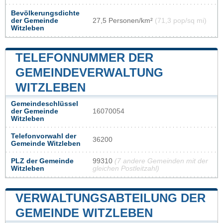
Bevölkerungsdichte
der Gemeinde
27,5 Personen/km²
(71,3 pop/sq mi)
Witzleben
TELEFONNUMMER DER
GEMEINDEVERWALTUNG
WITZLEBEN
Gemeindeschlüssel
der Gemeinde
16070054
Witzleben
Telefonvorwahl der
36200
Gemeinde Witzleben
PLZ der Gemeinde
99310
(7 andere Gemeinden mit der
Witzleben
gleichen Postleitzahl)
VERWALTUNGSABTEILUNG DER
GEMEINDE WITZLEBEN