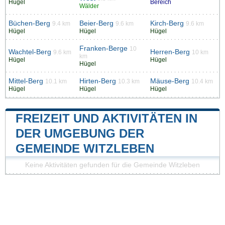
Hügel
Bereich
Wälder
Büchen-Berg
Beier-Berg
Kirch-Berg
9.4 km
9.6 km
9.6 km
Hügel
Hügel
Hügel
Franken-Berge
10
Wachtel-Berg
Herren-Berg
9.6 km
10 km
km
Hügel
Hügel
Hügel
Mittel-Berg
Hirten-Berg
Mäuse-Berg
10.1 km
10.3 km
10.4 km
Hügel
Hügel
Hügel
FREIZEIT UND AKTIVITÄTEN IN
DER UMGEBUNG DER
GEMEINDE WITZLEBEN
Keine Aktivitäten gefunden für die Gemeinde Witzleben