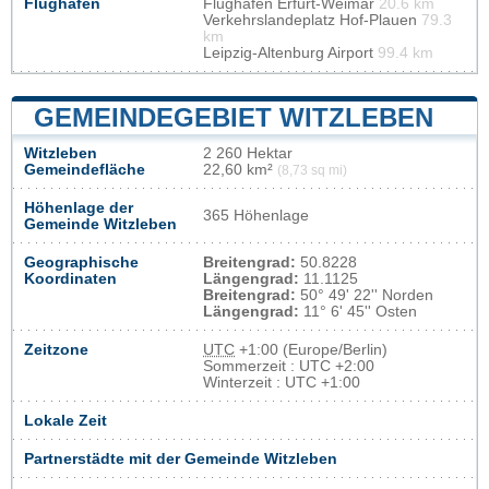
Flughafen
Flughafen Erfurt-Weimar
20.6 km
Verkehrslandeplatz Hof-Plauen
79.3
km
Leipzig-Altenburg Airport
99.4 km
GEMEINDEGEBIET WITZLEBEN
Witzleben
2 260 Hektar
Gemeindefläche
22,60 km²
(8,73 sq mi)
Höhenlage der
365 Höhenlage
Gemeinde Witzleben
Geographische
Breitengrad:
50.8228
Koordinaten
Längengrad:
11.1125
Breitengrad:
50° 49' 22'' Norden
Längengrad:
11° 6' 45'' Osten
Zeitzone
UTC
+1:00 (Europe/Berlin)
Sommerzeit : UTC +2:00
Winterzeit : UTC +1:00
Lokale Zeit
Partnerstädte mit der Gemeinde Witzleben