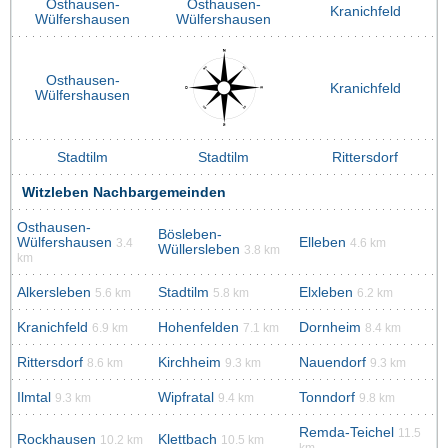
Osthausen-
Osthausen-
Kranichfeld
Wülfershausen
Wülfershausen
Osthausen-
Kranichfeld
Wülfershausen
Stadtilm
Stadtilm
Rittersdorf
Witzleben Nachbargemeinden
Osthausen-
Bösleben-
Wülfershausen
Elleben
3.4
4.6 km
Wüllersleben
3.8 km
km
Alkersleben
Stadtilm
Elxleben
5.6 km
5.8 km
6.2 km
Kranichfeld
Hohenfelden
Dornheim
6.9 km
7.1 km
8.4 km
Rittersdorf
Kirchheim
Nauendorf
8.6 km
9.3 km
9.3 km
Ilmtal
Wipfratal
Tonndorf
9.3 km
9.4 km
9.8 km
Remda-Teichel
11.5
Rockhausen
Klettbach
10.2 km
10.5 km