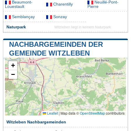
Beaumont-
Neuillé-Pont-
Charentilly
Louestault
Pierre
Semblançay
Sonzay
Naturpark
Witzleben liegt in keinem Naturpark
NACHBARGEMEINDEN DER
GEMEINDE WITZLEBEN
+
−
Leaflet
|
Map data ©
OpenStreetMap
contributors
Witzleben Nachbargemeinden