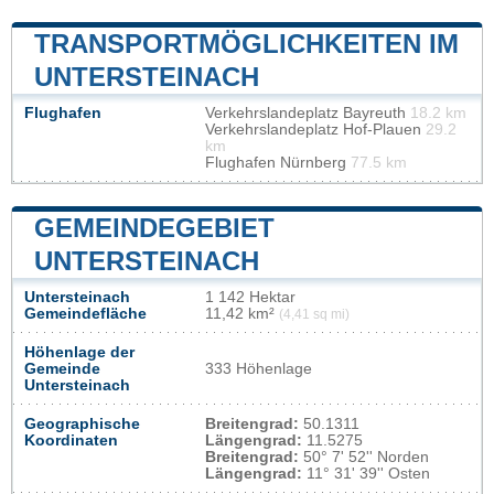
TRANSPORTMÖGLICHKEITEN IM
UNTERSTEINACH
Flughafen
Verkehrslandeplatz Bayreuth
18.2 km
Verkehrslandeplatz Hof-Plauen
29.2
km
Flughafen Nürnberg
77.5 km
GEMEINDEGEBIET
UNTERSTEINACH
Untersteinach
1 142 Hektar
Gemeindefläche
11,42 km²
(4,41 sq mi)
Höhenlage der
Gemeinde
333 Höhenlage
Untersteinach
Geographische
Breitengrad:
50.1311
Koordinaten
Längengrad:
11.5275
Breitengrad:
50° 7' 52'' Norden
Längengrad:
11° 31' 39'' Osten