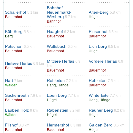
Bahnhof
Schallerhof
Neuenmarkt-
Alten-Berg
5.1 km
5.8 km
Wirsberg
Bauernhof
5.7 km
Hügel
Bahnhof
Küh Berg
Haaghof
Pinsenhof
5.8 km
6.2 km
6.3 km
Berg
Bauernhof
Bauernhof
Petschen
Wolfsbach
Eich Berg
6.5 km
6.5 km
6.5 km
Bauernhof
Bauernhof
Hügel
Mittlere Herlas
Vordere Herlas
6.9
6.9
Hintere Herlas
6.9 km
km
km
Bauernhof
Bauernhof
Bauernhof
Hart
Rehleiten
Rehleiten
7 km
7.2 km
7.5 km
Wälder
Hang, Hänge
Bauernhof
Sackenreuth
Eben Berg
Winterleite
7.6 km
7.7 km
7.7 km
Bauernhof
Hügel
Hang, Hänge
Lauben Holz
Rabenstein
Rauher Berg
8 km
8.2 km
8.2 km
Wälder
Hügel
Hügel
Filshof
Hermershof
Galgen Berg
8.3 km
8.3 km
8.6 km
Bauernhof
Bauernhof
Hügel