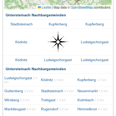
Leaflet
|
Map data ©
OpenStreetMap
contributors
Untersteinach Nachbargemeinden
Stadtsteinach
Kupferberg
Kupferberg
Ködnitz
Ludwigschorgast
Ködnitz
Ludwigschorgast
Ludwigschorgast
Untersteinach Nachbargemeinden
Ludwigschorgast
2.4
Ködnitz
Kupferberg
3.5 km
3.7 km
km
Guttenberg
Stadtsteinach
Neuenmarkt
3.8 km
4.4 km
5.8 km
Wirsberg
Trebgast
Kulmbach
6.3 km
7.3 km
7.6 km
Marktleugast
Rugendorf
Himmelkron
8.8 km
8.8 km
9.1 km