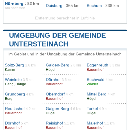
Nürnberg
: 82 km
Duisburg
: 365 km
Bochum
: 338 km
am nächsten
Entfernung berechnet in Luftlinie
UMGEBUNG DER GEMEINDE
UNTERSTEINACH
im Gebiet und in der Umgebung der Gemeinde Untersteinach
Spitz-Berg
Galgen-Berg
Eggenreuth
2.6 km
2.8 km
3.3 km
Kamm
Hügel
Bauernhof
Weinleite
Dörnhof
Buchwald
3.5 km
3.6 km
4 km
Hang, Hänge
Bauernhof
Wälder
Grundberg
Oberndorf
Mittel Berg
4 km
4 km
4 km
Berg
Bauernhof
Hügel
Reutlashof
Galgen Berg
Torkel
4.2 km
4.6 km
4.9 km
Bauernhof
Hügel
Hügel
Dörnhof
Reisighof
Maierhof
5 km
5.1 km
5.1 km
Bauernhof
Bauernhof
Bauernhof