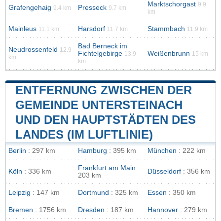
Marktschorgast
9.9
Grafengehaig
Presseck
9.4 km
9.7 km
km
Mainleus
Harsdorf
Stammbach
11.1 km
11.7 km
11.9 km
Bad Berneck im
Neudrossenfeld
12.9
Fichtelgebirge
Weißenbrunn
13.9
15 km
km
km
ENTFERNUNG ZWISCHEN DER
GEMEINDE UNTERSTEINACH
UND DEN HAUPTSTÄDTEN DES
LANDES (IM LUFTLINIE)
Berlin
: 297 km
Hamburg
: 395 km
München
: 222 km
Frankfurt am Main
:
Köln
: 336 km
Düsseldorf
: 356 km
203 km
Leipzig
: 147 km
Dortmund
: 325 km
Essen
: 350 km
Bremen
: 1756 km
Dresden
: 187 km
Hannover
: 279 km