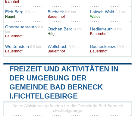
Bahnhof
Eich Berg
Bucheck
Laitsch Wald
8.5 km
8.6 km
8.7 km
Hügel
Bauernhof
Wälder
Oberneuenreuth
8.8
Oschen Berg
Hedlerreuth
9 km
9 km
km
Hügel
Bauernhof
Bauernhof
Weißenstein
Wolfsbach
Bucheckeinzel
9.5 km
9.5 km
9.6 km
Bauernhof
Bauernhof
Bauernhof
FREIZEIT UND AKTIVITÄTEN IN
DER UMGEBUNG DER
GEMEINDE BAD BERNECK
I.FICHTELGEBIRGE
Keine Aktivitäten gefunden für die Gemeinde Bad Berneck
i.Fichtelgebirge