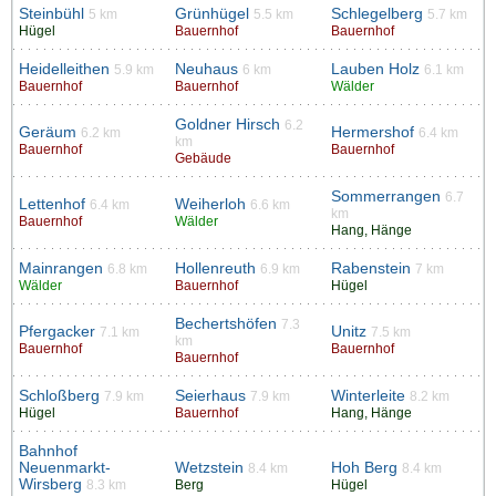
Steinbühl
Grünhügel
Schlegelberg
5 km
5.5 km
5.7 km
Hügel
Bauernhof
Bauernhof
Heidelleithen
Neuhaus
Lauben Holz
5.9 km
6 km
6.1 km
Bauernhof
Bauernhof
Wälder
Goldner Hirsch
6.2
Geräum
Hermershof
6.2 km
6.4 km
km
Bauernhof
Bauernhof
Gebäude
Sommerrangen
6.7
Lettenhof
Weiherloh
6.4 km
6.6 km
km
Bauernhof
Wälder
Hang, Hänge
Mainrangen
Hollenreuth
Rabenstein
6.8 km
6.9 km
7 km
Wälder
Bauernhof
Hügel
Bechertshöfen
7.3
Pfergacker
Unitz
7.1 km
7.5 km
km
Bauernhof
Bauernhof
Bauernhof
Schloßberg
Seierhaus
Winterleite
7.9 km
7.9 km
8.2 km
Hügel
Bauernhof
Hang, Hänge
Bahnhof
Neuenmarkt-
Wetzstein
Hoh Berg
8.4 km
8.4 km
Wirsberg
8.3 km
Berg
Hügel