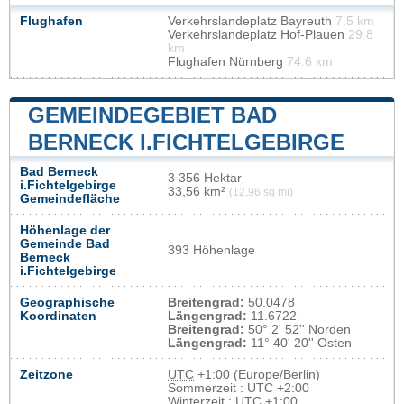
Flughafen
Verkehrslandeplatz Bayreuth
7.5 km
Verkehrslandeplatz Hof-Plauen
29.8
km
Flughafen Nürnberg
74.6 km
GEMEINDEGEBIET BAD
BERNECK I.FICHTELGEBIRGE
Bad Berneck
3 356 Hektar
i.Fichtelgebirge
33,56 km²
(12,96 sq mi)
Gemeindefläche
Höhenlage der
Gemeinde Bad
393 Höhenlage
Berneck
i.Fichtelgebirge
Geographische
Breitengrad:
50.0478
Koordinaten
Längengrad:
11.6722
Breitengrad:
50° 2' 52'' Norden
Längengrad:
11° 40' 20'' Osten
Zeitzone
UTC
+1:00 (Europe/Berlin)
Sommerzeit : UTC +2:00
Winterzeit : UTC +1:00