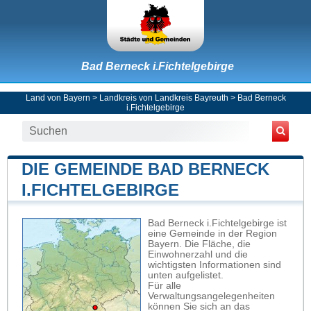
Bad Berneck i.Fichtelgebirge
Land von Bayern
>
Landkreis von Landkreis Bayreuth
>
Bad Berneck
i.Fichtelgebirge
DIE GEMEINDE BAD BERNECK
I.FICHTELGEBIRGE
Bad Berneck i.Fichtelgebirge ist
eine Gemeinde in der Region
Bayern. Die Fläche, die
Einwohnerzahl und die
wichtigsten Informationen sind
unten aufgelistet.
Für alle
Verwaltungsangelegenheiten
können Sie sich an das