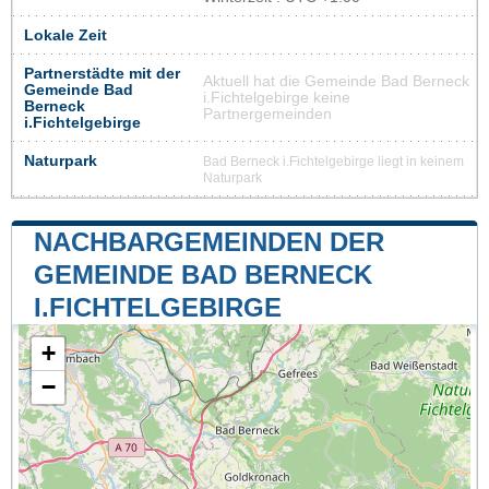
Lokale Zeit
Partnerstädte mit der
Aktuell hat die Gemeinde Bad Berneck
Gemeinde Bad
i.Fichtelgebirge keine
Berneck
Partnergemeinden
i.Fichtelgebirge
Naturpark
Bad Berneck i.Fichtelgebirge liegt in keinem
Naturpark
NACHBARGEMEINDEN DER
GEMEINDE BAD BERNECK
I.FICHTELGEBIRGE
+
−