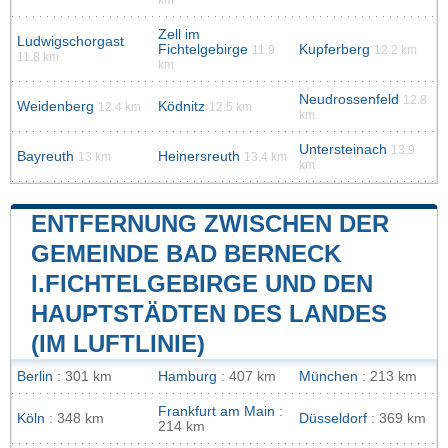
km
Zell im
Ludwigschorgast
Fichtelgebirge
Kupferberg
11.9
12.2 km
11.8 km
km
Neudrossenfeld
12.8
Weidenberg
Ködnitz
12.4 km
12.5 km
km
Untersteinach
13.9
Bayreuth
Heinersreuth
13 km
13.4 km
km
ENTFERNUNG ZWISCHEN DER
GEMEINDE BAD BERNECK
I.FICHTELGEBIRGE UND DEN
HAUPTSTÄDTEN DES LANDES
(IM LUFTLINIE)
Berlin
: 301 km
Hamburg
: 407 km
München
: 213 km
Frankfurt am Main
:
Köln
: 348 km
Düsseldorf
: 369 km
214 km