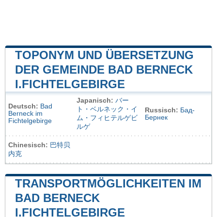
TOPONYM UND ÜBERSETZUNG
DER GEMEINDE BAD BERNECK
I.FICHTELGEBIRGE
Japanisch:
バー
Deutsch:
Bad
ト・ベルネック・イ
Russisch:
Бад-
Berneck im
Бернек
ム・フィヒテルゲビ
Fichtelgebirge
ルゲ
Chinesisch:
巴特贝
内克
TRANSPORTMÖGLICHKEITEN IM
BAD BERNECK
I.FICHTELGEBIRGE