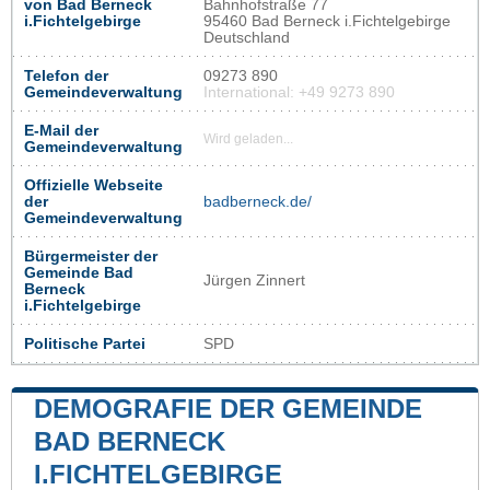
von Bad Berneck
Bahnhofstraße 77
i.Fichtelgebirge
95460 Bad Berneck i.Fichtelgebirge
Deutschland
Telefon der
09273 890
Gemeindeverwaltung
International: +49 9273 890
E-Mail der
Wird geladen...
Gemeindeverwaltung
Offizielle Webseite
der
badberneck.de/
Gemeindeverwaltung
Bürgermeister der
Gemeinde Bad
Jürgen Zinnert
Berneck
i.Fichtelgebirge
Politische Partei
SPD
DEMOGRAFIE DER GEMEINDE
BAD BERNECK
I.FICHTELGEBIRGE