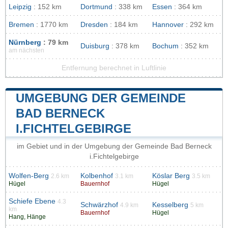
Leipzig
: 152 km
Dortmund
: 338 km
Essen
: 364 km
Bremen
: 1770 km
Dresden
: 184 km
Hannover
: 292 km
Nürnberg
: 79 km
Duisburg
: 378 km
Bochum
: 352 km
am nächsten
Entfernung berechnet in Luftlinie
UMGEBUNG DER GEMEINDE
BAD BERNECK
I.FICHTELGEBIRGE
im Gebiet und in der Umgebung der Gemeinde Bad Berneck
i.Fichtelgebirge
Wolfen-Berg
Kolbenhof
Köslar Berg
2.6 km
3.1 km
3.5 km
Hügel
Bauernhof
Hügel
Schiefe Ebene
4.3
Schwärzhof
Kesselberg
4.9 km
5 km
km
Bauernhof
Hügel
Hang, Hänge