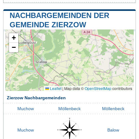
NACHBARGEMEINDEN DER
GEMEINDE ZIERZOW
+
−
Leaflet
|
Map data ©
OpenStreetMap
contributors
Zierzow Nachbargemeinden
Muchow
Möllenbeck
Möllenbeck
Muchow
Balow