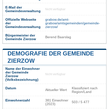
E-Mail der
Nicht verfügbar
Gemeindeverwaltung
Offizielle Webseite
grabow.de/amt-
der
grabow/amtsgemeinden/gemeinde-
Gemeindeverwaltung
zierzow/
Bürgermeister der
Berend Baarslag
Gemeinde Zierzow
DEMOGRAFIE DER GEMEINDE
ZIERZOW
Name der Einwohner
der Gemeinde
Nicht verfügbar
Zierzow
(Volksbezeichnung)
Datum
Klassifiziert nach
Aktueller Wert
Region/Land
Einwohnerzahl
381 Einwohner
503 / 5 477
(2023)