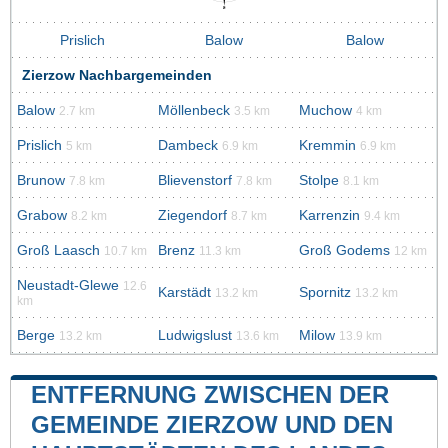
Prislich
Balow
Balow
Zierzow Nachbargemeinden
Balow
Möllenbeck
Muchow
2.7 km
3.5 km
4 km
Prislich
Dambeck
Kremmin
5 km
6.9 km
6.9 km
Brunow
Blievenstorf
Stolpe
7.8 km
7.8 km
8.1 km
Grabow
Ziegendorf
Karrenzin
8.2 km
8.7 km
9.4 km
Groß Laasch
Brenz
Groß Godems
10.7 km
11.3 km
12 km
Neustadt-Glewe
12.6
Karstädt
Spornitz
13.2 km
13.2 km
km
Berge
Ludwigslust
Milow
13.2 km
13.6 km
13.9 km
ENTFERNUNG ZWISCHEN DER
GEMEINDE ZIERZOW UND DEN