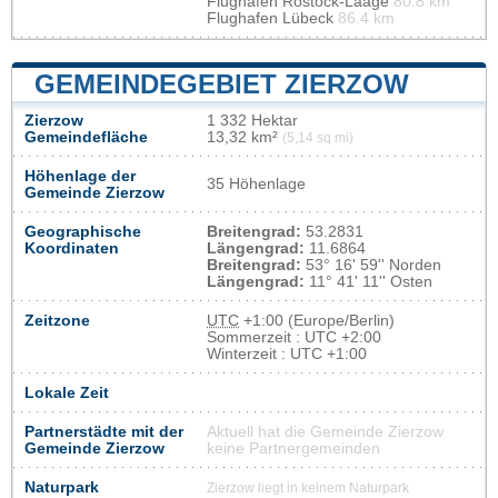
Flughafen Rostock-Laage
80.8 km
Flughafen Lübeck
86.4 km
GEMEINDEGEBIET ZIERZOW
Zierzow
1 332 Hektar
Gemeindefläche
13,32 km²
(5,14 sq mi)
Höhenlage der
35 Höhenlage
Gemeinde Zierzow
Geographische
Breitengrad:
53.2831
Koordinaten
Längengrad:
11.6864
Breitengrad:
53° 16' 59'' Norden
Längengrad:
11° 41' 11'' Osten
Zeitzone
UTC
+1:00 (Europe/Berlin)
Sommerzeit : UTC +2:00
Winterzeit : UTC +1:00
Lokale Zeit
Partnerstädte mit der
Aktuell hat die Gemeinde Zierzow
Gemeinde Zierzow
keine Partnergemeinden
Naturpark
Zierzow liegt in keinem Naturpark