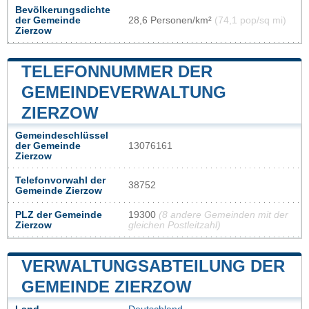
Bevölkerungsdichte
der Gemeinde
28,6 Personen/km²
(74,1 pop/sq mi)
Zierzow
TELEFONNUMMER DER
GEMEINDEVERWALTUNG
ZIERZOW
Gemeindeschlüssel
der Gemeinde
13076161
Zierzow
Telefonvorwahl der
38752
Gemeinde Zierzow
PLZ der Gemeinde
19300
(8 andere Gemeinden mit der
Zierzow
gleichen Postleitzahl)
VERWALTUNGSABTEILUNG DER
GEMEINDE ZIERZOW