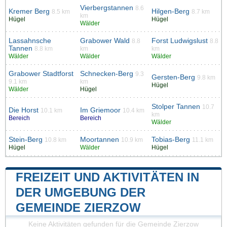
Vierbergstannen
8.6
Kremer Berg
Hilgen-Berg
8.5 km
8.7 km
km
Hügel
Hügel
Wälder
Lassahnsche
Grabower Wald
Forst Ludwigslust
8.8
8.8
Tannen
8.8 km
km
km
Wälder
Wälder
Wälder
Grabower Stadtforst
Schnecken-Berg
9.3
Gersten-Berg
9.8 km
9.1 km
km
Hügel
Wälder
Hügel
Stolper Tannen
10.7
Die Horst
Im Griemoor
10.1 km
10.4 km
km
Bereich
Bereich
Wälder
Stein-Berg
Moortannen
Tobias-Berg
10.8 km
10.9 km
11.1 km
Hügel
Wälder
Hügel
FREIZEIT UND AKTIVITÄTEN IN
DER UMGEBUNG DER
GEMEINDE ZIERZOW
Keine Aktivitäten gefunden für die Gemeinde Zierzow