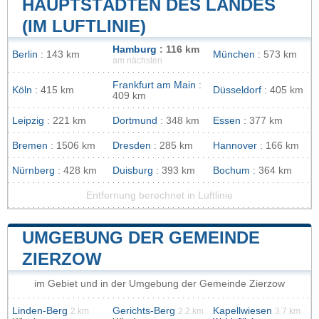
HAUPTSTÄDTEN DES LANDES
(IM LUFTLINIE)
Hamburg
: 116 km
Berlin
: 143 km
München
: 573 km
am nächsten
Frankfurt am Main
:
Köln
: 415 km
Düsseldorf
: 405 km
409 km
Leipzig
: 221 km
Dortmund
: 348 km
Essen
: 377 km
Bremen
: 1506 km
Dresden
: 285 km
Hannover
: 166 km
Nürnberg
: 428 km
Duisburg
: 393 km
Bochum
: 364 km
Entfernung berechnet in Luftlinie
UMGEBUNG DER GEMEINDE
ZIERZOW
im Gebiet und in der Umgebung der Gemeinde Zierzow
Linden-Berg
Gerichts-Berg
Kapellwiesen
2 km
2.2 km
3.7 km