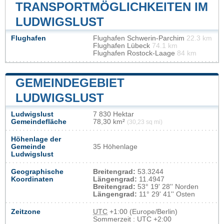
TRANSPORTMÖGLICHKEITEN IM
LUDWIGSLUST
Flughafen
Flughafen Schwerin-Parchim
22.3 km
Flughafen Lübeck
74.1 km
Flughafen Rostock-Laage
84 km
GEMEINDEGEBIET
LUDWIGSLUST
Ludwigslust
7 830 Hektar
Gemeindefläche
78,30 km²
(30,23 sq mi)
Höhenlage der
Gemeinde
35 Höhenlage
Ludwigslust
Geographische
Breitengrad:
53.3244
Koordinaten
Längengrad:
11.4947
Breitengrad:
53° 19' 28'' Norden
Längengrad:
11° 29' 41'' Osten
Zeitzone
UTC
+1:00 (Europe/Berlin)
Sommerzeit : UTC +2:00