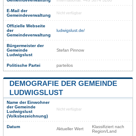
Gemeindeverwaltung
International: +49 3874 5260
E-Mail der
Nicht verfügbar
Gemeindeverwaltung
Offizielle Webseite
der
ludwigslust.de/
Gemeindeverwaltung
Bürgermeister der
Gemeinde
Stefan Pinnow
Ludwigslust
Politische Partei
parteilos
DEMOGRAFIE DER GEMEINDE
LUDWIGSLUST
Name der Einwohner
der Gemeinde
Nicht verfügbar
Ludwigslust
(Volksbezeichnung)
Datum
Klassifiziert nach
Aktueller Wert
Region/Land