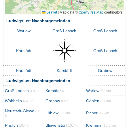
Leaflet
|
Map data ©
OpenStreetMap
contributors
Ludwigslust Nachbargemeinden
Warlow
Groß Laasch
Groß Laasch
Karstädt
Groß Laasch
Karstädt
Karstädt
Grabow
Ludwigslust Nachbargemeinden
Groß Laasch
Karstädt
Warlow
3.8 km
4 km
6.3 km
Wöbbelin
Grabow
Göhlen
6.6 km
8 km
8.7 km
Neustadt-Glewe
8.8
Lüblow
Picher
8.9 km
9.7 km
km
Prislich
Blievenstorf
Kremmin
10.4 km
10.7 km
10.9 km