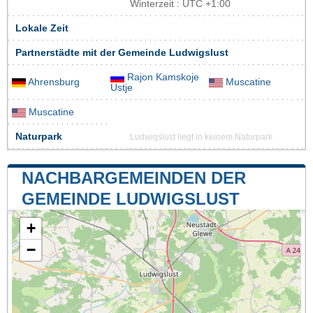
Winterzeit : UTC +1:00
Lokale Zeit
Partnerstädte mit der Gemeinde Ludwigslust
Rajon Kamskoje
Ahrensburg
Muscatine
Ustje
Muscatine
Naturpark
Ludwigslust liegt in keinem Naturpark
NACHBARGEMEINDEN DER
GEMEINDE LUDWIGSLUST
+
−