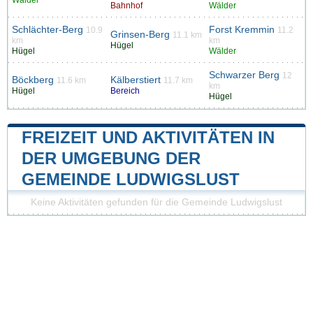
Bahnhof
Wälder
Schlächter-Berg
Forst Kremmin
10.9
11.2
Grinsen-Berg
11.1 km
km
km
Hügel
Hügel
Wälder
Schwarzer Berg
12
Böckberg
Kälberstiert
11.6 km
11.7 km
km
Hügel
Bereich
Hügel
FREIZEIT UND AKTIVITÄTEN IN
DER UMGEBUNG DER
GEMEINDE LUDWIGSLUST
Keine Aktivitäten gefunden für die Gemeinde Ludwigslust