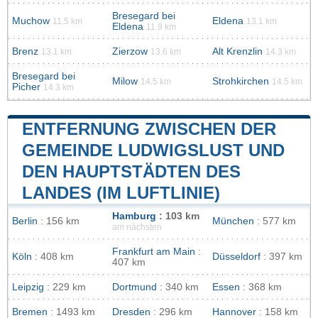
Bresegard bei
Muchow
Eldena
11.5 km
13.1 km
Eldena
11.9 km
Brenz
Zierzow
Alt Krenzlin
13.1 km
13.6 km
14.3 km
Bresegard bei
Milow
Strohkirchen
14.5 km
14.5 km
Picher
14.3 km
ENTFERNUNG ZWISCHEN DER
GEMEINDE LUDWIGSLUST UND
DEN HAUPTSTÄDTEN DES
LANDES (IM LUFTLINIE)
Hamburg
: 103 km
Berlin
: 156 km
München
: 577 km
am nächsten
Frankfurt am Main
:
Köln
: 408 km
Düsseldorf
: 397 km
407 km
Leipzig
: 229 km
Dortmund
: 340 km
Essen
: 368 km
Bremen
: 1493 km
Dresden
: 296 km
Hannover
: 158 km