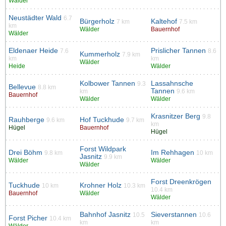
Wälder
Neustädter Wald
6.7
Bürgerholz
Kaltehof
7 km
7.5 km
km
Wälder
Bauernhof
Wälder
Eldenaer Heide
Prislicher Tannen
7.6
8.6
Kummerholz
7.9 km
km
km
Wälder
Heide
Wälder
Kolbower Tannen
Lassahnsche
9.3
Bellevue
8.8 km
Tannen
km
9.6 km
Bauernhof
Wälder
Wälder
Krasnitzer Berg
9.8
Rauhberge
Hof Tuckhude
9.6 km
9.7 km
km
Hügel
Bauernhof
Hügel
Forst Wildpark
Drei Böhm
Im Rehhagen
9.8 km
10 km
Jasnitz
9.9 km
Wälder
Wälder
Wälder
Forst Dreenkrögen
Tuckhude
Krohner Holz
10 km
10.3 km
10.4 km
Bauernhof
Wälder
Wälder
Bahnhof Jasnitz
Sieverstannen
10.5
10.6
Forst Picher
10.4 km
km
km
Wälder