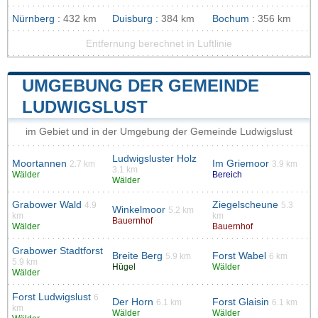
Nürnberg
: 432 km
Duisburg
: 384 km
Bochum
: 356 km
Entfernung berechnet in Luftlinie
UMGEBUNG DER GEMEINDE
LUDWIGSLUST
im Gebiet und in der Umgebung der Gemeinde Ludwigslust
Ludwigsluster Holz
Moortannen
Im Griemoor
2.7 km
3.9 km
3.1 km
Wälder
Bereich
Wälder
Grabower Wald
Ziegelscheune
4.9
5.3
Winkelmoor
5.2 km
km
km
Bauernhof
Wälder
Bauernhof
Grabower Stadtforst
Breite Berg
Forst Wabel
5.9 km
6 km
5.9 km
Hügel
Wälder
Wälder
Forst Ludwigslust
6
Der Horn
Forst Glaisin
6.1 km
6.1 km
km
Wälder
Wälder