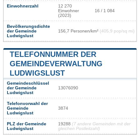
Einwohnerzahl
12 270
Einwohner
16 / 1 084
(2023)
Bevölkerungsdichte
der Gemeinde
156,7 Personen/km²
(405,9 pop/sq mi)
Ludwigslust
TELEFONNUMMER DER
GEMEINDEVERWALTUNG
LUDWIGSLUST
Gemeindeschlüssel
der Gemeinde
13076090
Ludwigslust
Telefonvorwahl der
Gemeinde
3874
Ludwigslust
PLZ der Gemeinde
19288
(7 andere Gemeinden mit der
Ludwigslust
gleichen Postleitzahl)