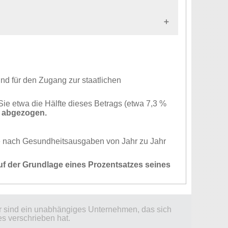
nn sie studieren) von Personen, die in der
Familienmitversicherung
Unternehmen beherrschen den Markt für
ro Monat beträgt
hrem Beschäftigungsstatus ab.
liche Krankenversicherung
d für den Zugang zur staatlichen
n System bleiben.
Sie etwa die Hälfte dieses Betrags (etwa 7,3 %
t abgezogen.
rteil verschafft.
nstes von 2.284 Euro
- was bedeutete, dass
e nach Gesundheitsausgaben von Jahr zu Jahr
ringverdiener um Hunderte von Euro
uf der Grundlage eines Prozentsatzes seines
r als vorübergehende Besucher den gleichen
ir sind ein unabhängiges Unternehmen, das sich
es verschrieben hat.