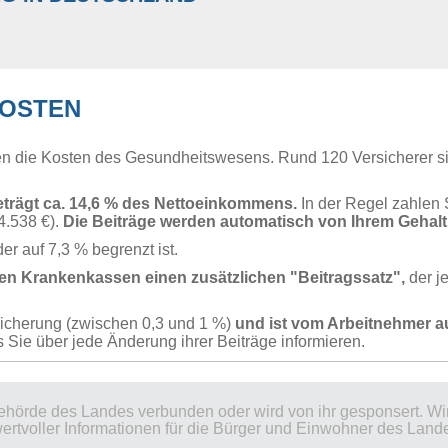
iger als 60.750 Euro pro Jahr verdienen
(Stand 2019)
is zum Alter von 23 Jahren bzw. bis zum Alter von 25 Jahren, we
t sind, haben unter bestimmten Voraussetzungen Anspruch auf 
hnte Einwohner für eine private Krankenversicherung. Etwa 40 
OSTEN
iele verschiedene Angebote für unterschiedliche Budgets.
ihr Einkommen je nach Situation nicht mehr als 415-450 € p
vaten Krankenkasse wechseln können, hängt vor allem von I
osengeld oder -hilfe beziehen,
haben Anspruch auf die staat
n die Kosten des Gesundheitswesens. Rund 120 Versicherer sin
enen
(oder rund 5.063 € im Monat),
müssen Sie im gesetzliche
oder die private Versicherung wählen, wenn Sie:
eträgt ca. 14,6 % des Nettoeinkommens.
In der Regel zahlen 
TÄNDIGE IN DEUTSCHLAND
4.538 €).
Die Beiträge werden automatisch von Ihrem Gehal
urden, haben Selbstständigen mit geringeren Einkünften einen Vo
er auf 7,3 % begrenzt ist.
 der Grundlage eines voraussichtlichen monatlichen Verdie
hen Krankenkassen einen zusätzlichen "Beitragssatz",
der j
zahlen mussten.
enen
ch auf 1.038 Euro gesenkt,
wodurch sich die Beiträge für Ge
rsicherung (zwischen 0,3 und 1 %)
und ist vom Arbeitnehmer a
Sie über jede Änderung ihrer Beiträge informieren.
einer gesetzlichen Versicherung haben
DISCHE BESUCHER IN DEUTSCHLAND
ersicherung verzichtet.
EWR oder der Schweiz haben auf Reisen nach Deutschland ode
behörde des Landes verbunden oder wird von ihr gesponsert. W
tsche Staatsangehörige.
wertvoller Informationen für die Bürger und Einwohner des Land