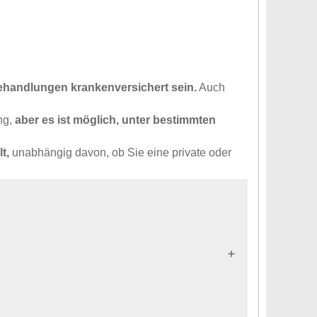
?
ehandlungen krankenversichert sein.
Auch
ng,
aber es ist möglich, unter bestimmten
t,
unabhängig davon, ob Sie eine private oder
U-Bürger, die in Deutschland arbeiten, sind