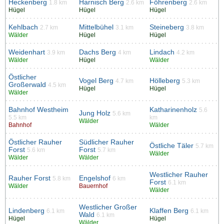
Heckenberg
Harnisch Berg
Föhrenberg
1.8 km
2.6 km
2.6 km
Hügel
Hügel
Hügel
Kehlbach
Mittelbühel
Steineberg
2.7 km
3.1 km
3.8 km
Wälder
Hügel
Hügel
Weidenhart
Dachs Berg
Lindach
3.9 km
4 km
4.2 km
Wälder
Hügel
Wälder
Östlicher
Vogel Berg
Hölleberg
4.7 km
5.3 km
Großerwald
4.5 km
Hügel
Hügel
Wälder
Bahnhof Westheim
Katharinenholz
5.6
Jung Holz
5.6 km
5.5 km
km
Wälder
Bahnhof
Wälder
Östlicher Rauher
Südlicher Rauher
Östliche Täler
5.7 km
Forst
Forst
5.6 km
5.7 km
Wälder
Wälder
Wälder
Westlicher Rauher
Rauher Forst
Engelshof
5.8 km
6 km
Forst
6.1 km
Wälder
Bauernhof
Wälder
Westlicher Großer
Lindenberg
Klaffen Berg
6.1 km
6.1 km
Wald
6.1 km
Hügel
Hügel
Wälder