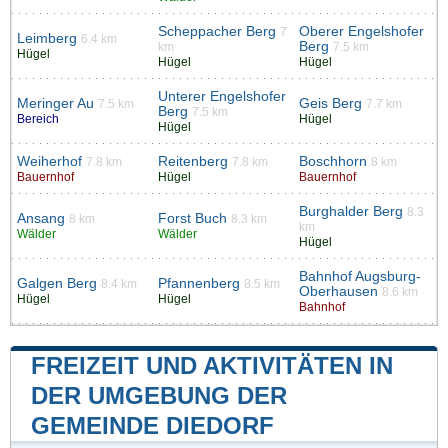
Scheppacher Berg
Oberer Engelshofer
7
Leimberg
6.4 km
Berg
km
7.5 km
Hügel
Hügel
Hügel
Unterer Engelshofer
Meringer Au
Geis Berg
7.5 km
7.7 km
Berg
7.5 km
Bereich
Hügel
Hügel
Weiherhof
Reitenberg
Boschhorn
7.8 km
7.8 km
8 km
Bauernhof
Hügel
Bauernhof
Burghalder Berg
8.3
Ansang
Forst Buch
8 km
8.3 km
km
Wälder
Wälder
Hügel
Bahnhof Augsburg-
Galgen Berg
Pfannenberg
8.4 km
8.5 km
Oberhausen
8.6 km
Hügel
Hügel
Bahnhof
FREIZEIT UND AKTIVITÄTEN IN
DER UMGEBUNG DER
GEMEINDE DIEDORF