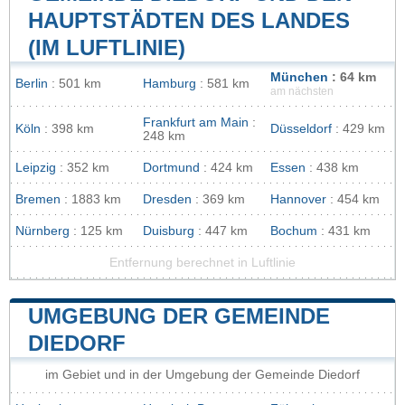
HAUPTSTÄDTEN DES LANDES
(IM LUFTLINIE)
München
: 64 km
Berlin
: 501 km
Hamburg
: 581 km
am nächsten
Frankfurt am Main
:
Köln
: 398 km
Düsseldorf
: 429 km
248 km
Leipzig
: 352 km
Dortmund
: 424 km
Essen
: 438 km
Bremen
: 1883 km
Dresden
: 369 km
Hannover
: 454 km
Nürnberg
: 125 km
Duisburg
: 447 km
Bochum
: 431 km
Entfernung berechnet in Luftlinie
UMGEBUNG DER GEMEINDE
DIEDORF
im Gebiet und in der Umgebung der Gemeinde Diedorf