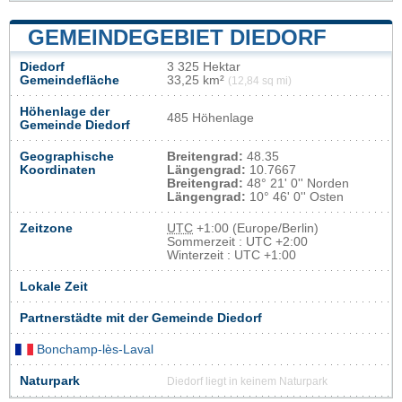
GEMEINDEGEBIET DIEDORF
Diedorf
3 325 Hektar
Gemeindefläche
33,25 km²
(12,84 sq mi)
Höhenlage der
485 Höhenlage
Gemeinde Diedorf
Geographische
Breitengrad:
48.35
Koordinaten
Längengrad:
10.7667
Breitengrad:
48° 21' 0'' Norden
Längengrad:
10° 46' 0'' Osten
Zeitzone
UTC
+1:00 (Europe/Berlin)
Sommerzeit : UTC +2:00
Winterzeit : UTC +1:00
Lokale Zeit
Partnerstädte mit der Gemeinde Diedorf
Bonchamp-lès-Laval
Naturpark
Diedorf liegt in keinem Naturpark