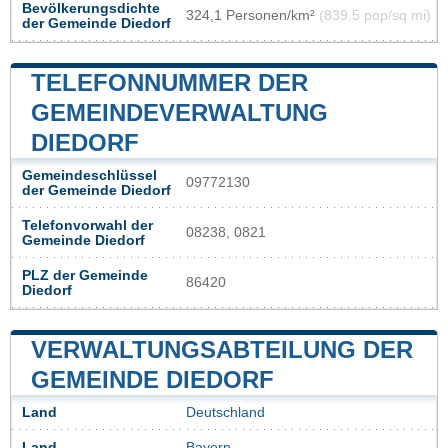
Bevölkerungsdichte
324,1 Personen/km²
(839,5 pop/sq mi)
der Gemeinde Diedorf
TELEFONNUMMER DER
GEMEINDEVERWALTUNG
DIEDORF
Gemeindeschlüssel
09772130
der Gemeinde Diedorf
Telefonvorwahl der
08238, 0821
Gemeinde Diedorf
PLZ der Gemeinde
86420
Diedorf
VERWALTUNGSABTEILUNG DER
GEMEINDE DIEDORF
Land
Deutschland
Land
Bayern