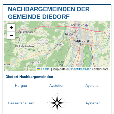
NACHBARGEMEINDEN DER
GEMEINDE DIEDORF
+
−
Leaflet
|
Map data ©
OpenStreetMap
contributors
Diedorf Nachbargemeinden
Horgau
Aystetten
Aystetten
Gessertshausen
Aystetten