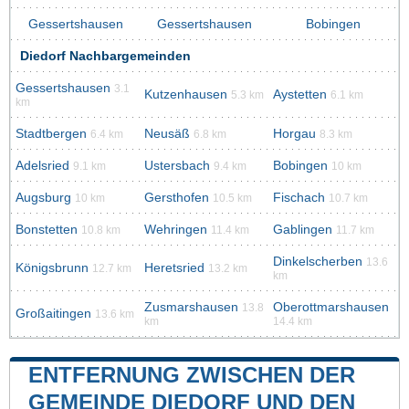
Gessertshausen
Gessertshausen
Bobingen
Diedorf Nachbargemeinden
Gessertshausen
3.1
Kutzenhausen
Aystetten
5.3 km
6.1 km
km
Stadtbergen
Neusäß
Horgau
6.4 km
6.8 km
8.3 km
Adelsried
Ustersbach
Bobingen
9.1 km
9.4 km
10 km
Augsburg
Gersthofen
Fischach
10 km
10.5 km
10.7 km
Bonstetten
Wehringen
Gablingen
10.8 km
11.4 km
11.7 km
Dinkelscherben
13.6
Königsbrunn
Heretsried
12.7 km
13.2 km
km
Zusmarshausen
Oberottmarshausen
13.8
Großaitingen
13.6 km
km
14.4 km
ENTFERNUNG ZWISCHEN DER
GEMEINDE DIEDORF UND DEN