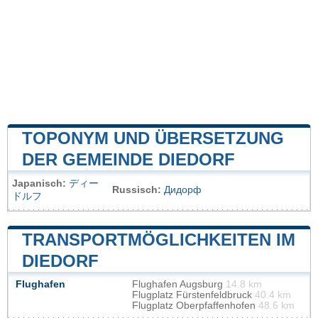
TOPONYM UND ÜBERSETZUNG
DER GEMEINDE DIEDORF
Japanisch:
ディー
Russisch:
Дидорф
ドルフ
TRANSPORTMÖGLICHKEITEN IM
DIEDORF
Flughafen
Flughafen Augsburg
14.8 km
Flugplatz Fürstenfeldbruck
40.4 km
Flugplatz Oberpfaffenhofen
48.6 km