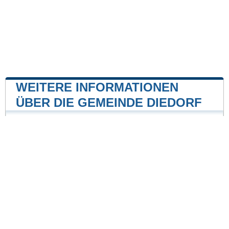
WEITERE INFORMATIONEN
ÜBER DIE GEMEINDE DIEDORF
Kernkraftwerk
Kernkraftwerk Gundremmingen
33 mile
Unsere Website ist nicht mit einer Regierungsbehörde
des Landes verbunden oder wird von ihr gesponsert.
Wir sind ein unabhängiges Unternehmen, das sich der
Bereitstellung wertvoller Informationen für die Bürger
und Einwohner des Landes verschrieben hat.
Impressum
|
Daten aktualisieren
|
Kontakt
|
Städte und Ortschaften
der Welt
| Copyright © 2026 stadte-gemeinden.de Alle