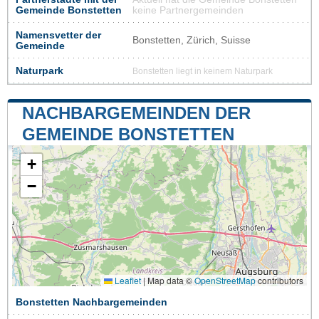
Gemeinde Bonstetten
keine Partnergemeinden
Namensvetter der
Bonstetten, Zürich, Suisse
Gemeinde
Naturpark
Bonstetten liegt in keinem Naturpark
NACHBARGEMEINDEN DER
GEMEINDE BONSTETTEN
+
−
Leaflet
|
Map data ©
OpenStreetMap
contributors
Bonstetten Nachbargemeinden