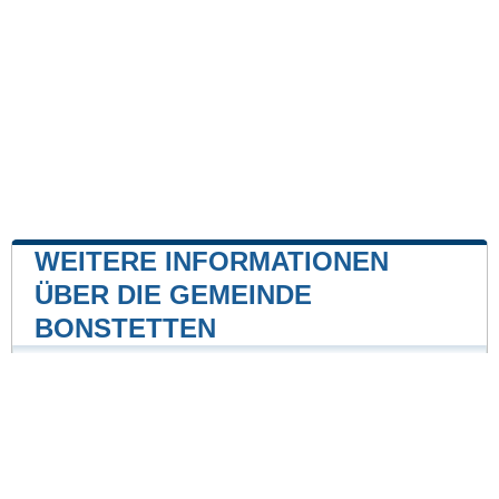
WEITERE INFORMATIONEN
ÜBER DIE GEMEINDE
BONSTETTEN
Kernkraftwerk
Kernkraftwerk Gundremmingen
24 mile
Unsere Website ist nicht mit einer Regierungsbehörde
des Landes verbunden oder wird von ihr gesponsert.
Wir sind ein unabhängiges Unternehmen, das sich der
Bereitstellung wertvoller Informationen für die Bürger