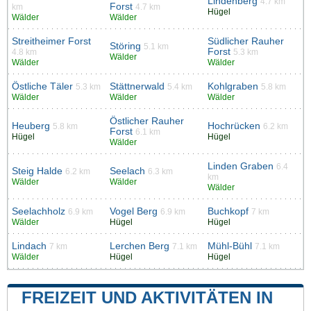
Lindenberg
4.7 km
Forst
km
4.7 km
Hügel
Wälder
Wälder
Streitheimer Forst
Südlicher Rauher
Störing
5.1 km
Forst
4.8 km
5.3 km
Wälder
Wälder
Wälder
Östliche Täler
Stättnerwald
Kohlgraben
5.3 km
5.4 km
5.8 km
Wälder
Wälder
Wälder
Östlicher Rauher
Heuberg
Hochrücken
5.8 km
6.2 km
Forst
6.1 km
Hügel
Hügel
Wälder
Linden Graben
6.4
Steig Halde
Seelach
6.2 km
6.3 km
km
Wälder
Wälder
Wälder
Seelachholz
Vogel Berg
Buchkopf
6.9 km
6.9 km
7 km
Wälder
Hügel
Hügel
Lindach
Lerchen Berg
Mühl-Bühl
7 km
7.1 km
7.1 km
Wälder
Hügel
Hügel
FREIZEIT UND AKTIVITÄTEN IN