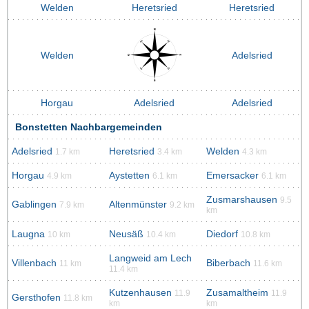
Welden
Heretsried
Heretsried
Welden
Adelsried
Horgau
Adelsried
Adelsried
Bonstetten Nachbargemeinden
Adelsried
Heretsried
Welden
1.7 km
3.4 km
4.3 km
Horgau
Aystetten
Emersacker
4.9 km
6.1 km
6.1 km
Zusmarshausen
9.5
Gablingen
Altenmünster
7.9 km
9.2 km
km
Laugna
Neusäß
Diedorf
10 km
10.4 km
10.8 km
Langweid am Lech
Villenbach
Biberbach
11 km
11.6 km
11.4 km
Kutzenhausen
Zusamaltheim
11.9
11.9
Gersthofen
11.8 km
km
km