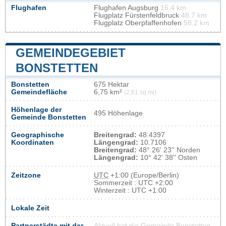
Flughafen
Flughafen Augsburg
16.4 km
Flugplatz Fürstenfeldbruck
48.7 km
Flugplatz Oberpfaffenhofen
58.2 km
GEMEINDEGEBIET
BONSTETTEN
Bonstetten
675 Hektar
Gemeindefläche
6,75 km²
(2,61 sq mi)
Höhenlage der
495 Höhenlage
Gemeinde Bonstetten
Geographische
Breitengrad:
48.4397
Koordinaten
Längengrad:
10.7106
Breitengrad:
48° 26' 23'' Norden
Längengrad:
10° 42' 38'' Osten
Zeitzone
UTC
+1:00 (Europe/Berlin)
Sommerzeit : UTC +2:00
Winterzeit : UTC +1:00
Lokale Zeit
Partnerstädte mit der
Aktuell hat die Gemeinde Bonstetten