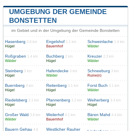
UMGEBUNG DER GEMEINDE
BONSTETTEN
im Gebiet und in der Umgebung der Gemeinde Bonstetten
Hasenberg
Engelshof
Schweinlache
0.8 km
1.1 km
1.4 km
Hügel
Bauernhof
Wälder
Roßgraben
Buchberg
Kreuzer
1.4 km
2 km
2.3 km
Wälder
Hügel
Wälder
Steinberg
Hafendecke
Schneeburg
3 km
3 km
3 km
Hügel
Wälder
Ruine(n)
Buernberg
Reitenberg
Forst Buch
3 km
3.1 km
3.1 km
Hügel
Hügel
Wälder
Riedelsberg
Pfannenberg
Weiherberg
3.1 km
3.2 km
3.4 km
Hügel
Hügel
Hügel
Großer Wald
Weilerhof
Bären Mahd
3.8 km
4.1 km
4.4 km
Wälder
Bauernhof
Wälder
Bauern Gehau
Westlicher Rauher
4.6