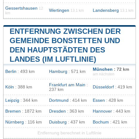
Gessertshausen
12
Wertingen
Landensberg
13.1 km
13.1 km
km
ENTFERNUNG ZWISCHEN DER
GEMEINDE BONSTETTEN UND
DEN HAUPTSTÄDTEN DES
LANDES (IM LUFTLINIE)
München
: 72 km
Berlin
: 493 km
Hamburg
: 571 km
am nächsten
Frankfurt am Main
:
Köln
: 388 km
Düsseldorf
: 419 km
237 km
Leipzig
: 344 km
Dortmund
: 414 km
Essen
: 428 km
Bremen
: 1872 km
Dresden
: 363 km
Hannover
: 443 km
Nürnberg
: 116 km
Duisburg
: 437 km
Bochum
: 421 km
Entfernung berechnet in Luftlinie