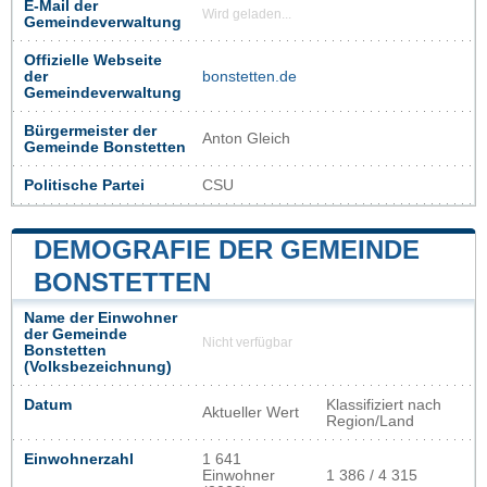
E-Mail der
Wird geladen...
Gemeindeverwaltung
Offizielle Webseite
der
bonstetten.de
Gemeindeverwaltung
Bürgermeister der
Anton Gleich
Gemeinde Bonstetten
Politische Partei
CSU
DEMOGRAFIE DER GEMEINDE
BONSTETTEN
Name der Einwohner
der Gemeinde
Nicht verfügbar
Bonstetten
(Volksbezeichnung)
Datum
Klassifiziert nach
Aktueller Wert
Region/Land
Einwohnerzahl
1 641
Einwohner
1 386 / 4 315